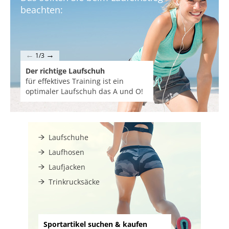
beachten:
←
→
1/3
Der richtige Laufschuh
Lauftyp und Laufsti
für effektives Training ist ein
Mittel-, Fersen- ode
optimaler Laufschuh das A und O!
welcher Stil taugt I
Laufschuhe
Laufhosen
Laufjacken
Trinkrucksäcke
Sportartikel suchen & kaufen