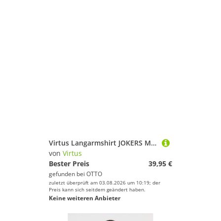
Virtus Langarmshirt JOKERS M L/S (1-tlg) mit innovativer Quick Dry-Technologie
von
Virtus
Bester Preis
39,95 €
gefunden bei
OTTO
zuletzt überprüft am 03.08.2026 um 10:19; der
Preis kann sich seitdem geändert haben.
Keine weiteren Anbieter