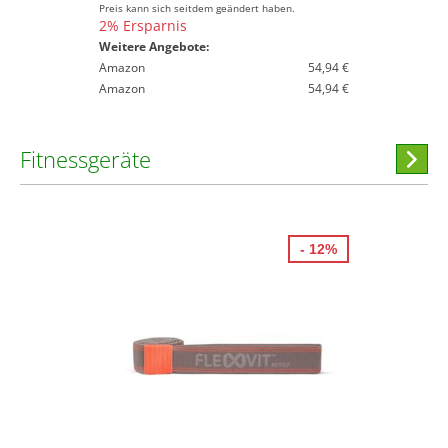
Preis kann sich seitdem geändert haben.
2% Ersparnis
Weitere Angebote:
Amazon
54,94 €
Amazon
54,94 €
Fitnessgeräte
Hi
stöber
- 12%