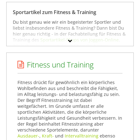
Fitness-Zubehör
Fitnesschuhe
Sportartikel zum Fitness & Training
Fitnessgeräte
Du bist genau wie wir ein begeisterter Sportler und
Fitnesshosen
liebst insbesondere Fitness & Training? Dann bist Du
hier genau richtig - in der Fachabteilung für Fitness &
Gymnastik-Artikel
Training des
Sportartikel-Shops von Joggen-Online
.
Hanteln & Gewichte
Wir haben in unserem Sport-Shop die besten
Angebote aus über 100 Online-Shops für Sportartikel
Heimtraining
zusammengestellt und uns bemüht, in einem
Kraftstationen
Fitness und Training
möglichst breiten Produktspektrum alles anzubieten,
was man als Sportler benötigt, wenn man sich für
Krafttraining
Fitness & Training begeistert - ganz gleich, ob man
Pilates-Zubehör
Anfänger, ambitionierter Amateuer-Sportler oder
Fitness drückt für gewöhnlich ein körperliches
Pulsmesser
schon ein Profi im Fitness & Training ist. Um gezielter
Wohlbefinden aus und beschreibt die Fähigkeit,
zu stöbern, kannst Du Dich auch direkt in den
im Alltag leistungs- und belastungsfähig zu sein.
Sport- & Yogamatten
Unterkategorien wie
Cardio-Geräte
,
Fitness-
Der Begriff Fitnesstraining ist dabei
Trainingsanzüge
Bekleidung
oder
Fitness-Gewichte
umschauen. Dort
weitgefächert. Im Grunde umfasst er alle
findest Du eine große Auswahl an Sportartikeln von
sportlichen Aktivitäten, die die körperliche
bekannten Marken wie
Generisch
,
Generic
oder
Nike
.
Leistungsfähigkeit und Gesundheit verbessern. In
Viel Spaß beim Stöbern! Hoffentlich findest Du bei uns
Marke
der Regel beinhaltet Fitnesstraining aber
genau das, was Du zum Fitness & Training benötigst.
verschiedene Sportelemente, darunter
Geschlecht
Ausdauer-
,
Kraft-
und
Intervalltraining
ebenso