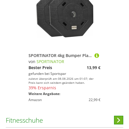
SPORTINATOR 4kg Bumper Plates Fitness Hantelscheiben 2er-Set
von
SPORTINATOR
Bester Preis
13,99 €
gefunden bei
Sportspar
zuletzt überprüft am 08.08.2026 um 01:07; der
Preis kann sich seitdem geändert haben.
39% Ersparnis
Weitere Angebote:
Amazon
22,99 €
Fitnesschuhe
Hi
stöber