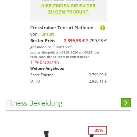
Crosstrainer Tunturi Platinum C20 Crosstrainer
von
Tunturi
Bester Preis
2.599,95 €
2.799,95 €
gefunden bei
Sportsprofi
zuletzt überprüft am 08.08.2026 um 00:36; der
Preis kann sich seitdem geändert haben.
11% Ersparnis
Weitere Angebote:
Sport-Thieme
2.799,00 €
OTTO
2.930,11 €
Fitness-Bekleidung
Hi
stöber
- 35%