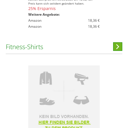
Preis kann sich seitdem geändert haben.
25% Ersparnis
Weitere Angebote:
Amazon
18,36 €
Amazon
18,36 €
Fitness-Shirts
Hi
stöber