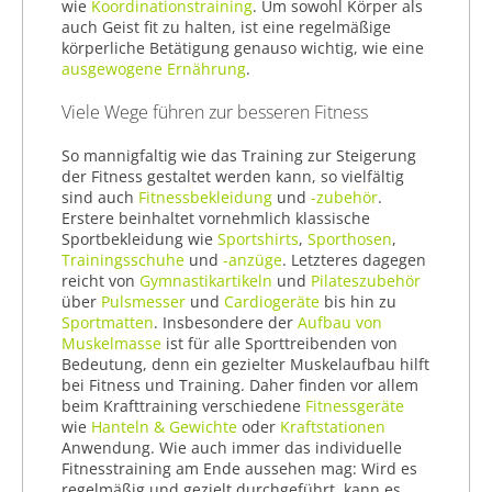
wie
Koordinationstraining
. Um sowohl Körper als
auch Geist fit zu halten, ist eine regelmäßige
Preis
körperliche Betätigung genauso wichtig, wie eine
ausgewogene Ernährung
.
% Sale
Viele Wege führen zur besseren Fitness
Farbe
So mannigfaltig wie das Training zur Steigerung
der Fitness gestaltet werden kann, so vielfältig
sind auch
Fitnessbekleidung
und
-zubehör
.
Erstere beinhaltet vornehmlich klassische
Sportbekleidung wie
Sportshirts
,
Sporthosen
,
Trainingsschuhe
und
-anzüge
. Letzteres dagegen
reicht von
Gymnastikartikeln
und
Pilateszubehör
über
Pulsmesser
und
Cardiogeräte
bis hin zu
Sportmatten
. Insbesondere der
Aufbau von
Muskelmasse
ist für alle Sporttreibenden von
Bedeutung, denn ein gezielter Muskelaufbau hilft
bei Fitness und Training. Daher finden vor allem
beim Krafttraining verschiedene
Fitnessgeräte
wie
Hanteln & Gewichte
oder
Kraftstationen
Anwendung. Wie auch immer das individuelle
Fitnesstraining am Ende aussehen mag: Wird es
regelmäßig und gezielt durchgeführt, kann es