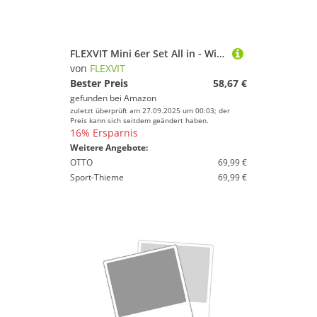
FLEXVIT Mini 6er Set All in - Widerstandsband-Set für alle Fitnesslevel, umfassendes Training und vielseitige Übungen, von sehr leicht bis extrem stark, ideal für Anfänger und Profis
von
FLEXVIT
Bester Preis
58,67 €
gefunden bei
Amazon
zuletzt überprüft am 27.09.2025 um 00:03; der
Preis kann sich seitdem geändert haben.
16% Ersparnis
Weitere Angebote:
OTTO
69,99 €
Sport-Thieme
69,99 €