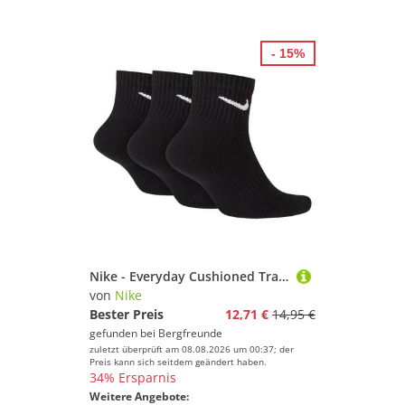
- 15%
Nike - Everyday Cushioned Training - Multifunktionssocken Gr S - EU: 34-38 schwarz
von
Nike
Bester Preis
12,71 €
14,95 €
gefunden bei
Bergfreunde
zuletzt überprüft am 08.08.2026 um 00:37; der
Preis kann sich seitdem geändert haben.
34% Ersparnis
Weitere Angebote: