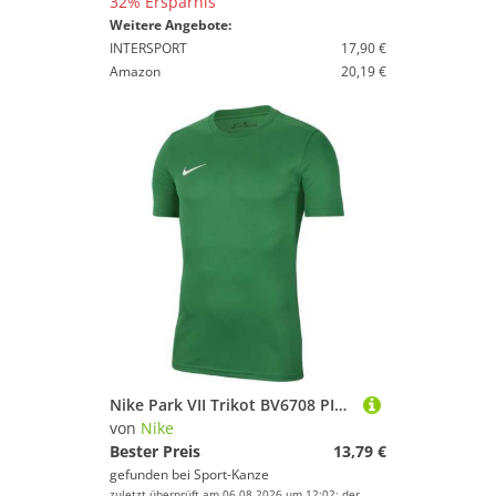
32% Ersparnis
Weitere Angebote:
INTERSPORT
17,90 €
Amazon
20,19 €
Nike Park VII Trikot BV6708 PINE GREEN/WHITE M
von
Nike
Bester Preis
13,79 €
gefunden bei
Sport-Kanze
zuletzt überprüft am 06.08.2026 um 12:02; der