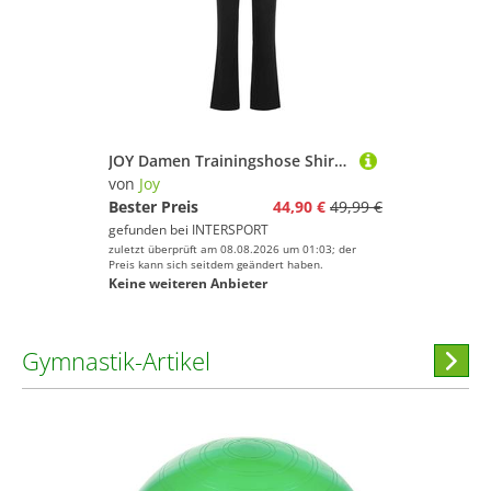
JOY Damen Trainingshose Shirley Wellness Pants
von
Joy
Bester Preis
44,90 €
49,99 €
gefunden bei
INTERSPORT
zuletzt überprüft am 08.08.2026 um 01:03; der
Preis kann sich seitdem geändert haben.
Keine weiteren Anbieter
Gymnastik-Artikel
Hi
stöber