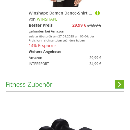
Winshape Damen Dance-Shirt WTR12 Freizeit Fitness Workout T, Grey-Melange, XL
von
WINSHAPE
Bester Preis
29,99 €
34,99 €
gefunden bei
Amazon
zuletzt überprüft am 27.09.2025 um 00:04; der
Preis kann sich seitdem geändert haben.
14% Ersparnis
Weitere Angebote:
Amazon
29,99 €
INTERSPORT
34,99 €
Fitness-Zubehör
Hi
stöber