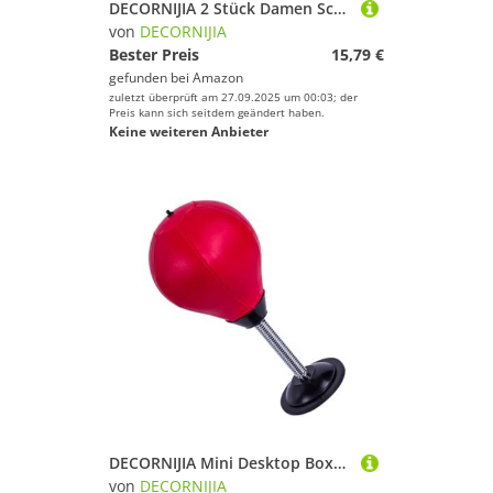
DECORNIJIA 2 Stück Damen Schwimmkappen aus PU mit Eleganter Spitzenblume Angenehm Weit Geschnitten Geeignet für Strandurlaub Schwimmtraining und Langes Schwimmen
von
DECORNIJIA
Bester Preis
15,79 €
gefunden bei
Amazon
zuletzt überprüft am 27.09.2025 um 00:03; der
Preis kann sich seitdem geändert haben.
Keine weiteren Anbieter
DECORNIJIA Mini Desktop Boxsack mit Starkem Saugnapf Stabiles Material Inklusive Luftballpumpe für Stressabbau und Koordination Geeignet für Büro und Zuhause
von
DECORNIJIA