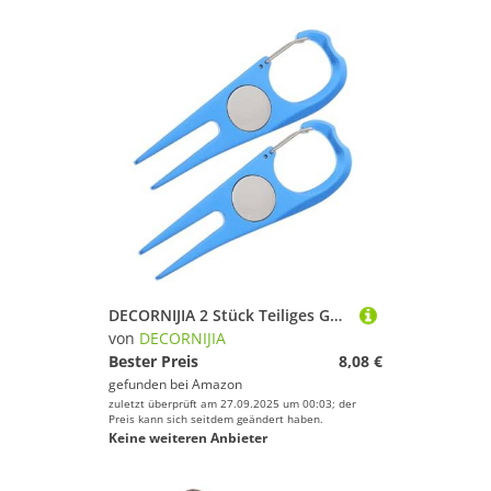
DECORNIJIA 2 Stück Teiliges Golf Divot Tool aus Aluminiumlegierung und Edelstahl Leichtes Verschleißfestes Pitchgabel Reparaturwerkzeug mit Glatter Oberfläche Praktisches Golf Zubehör für
von
DECORNIJIA
Bester Preis
8,08 €
gefunden bei
Amazon
zuletzt überprüft am 27.09.2025 um 00:03; der
Preis kann sich seitdem geändert haben.
Keine weiteren Anbieter