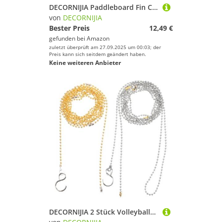
DECORNIJIA Paddleboard Fin Connector Robust Basis Fin Box Slot Patch für Sup Zubehör Schnelle Montage Vielseitig für Wellen Stabilität und Kontrolle
von
DECORNIJIA
Bester Preis
12,49 €
gefunden bei
Amazon
zuletzt überprüft am 27.09.2025 um 00:03; der
Preis kann sich seitdem geändert haben.
Keine weiteren Anbieter
DECORNIJIA 2 Stück Volleyballnetz Höhenmesskette aus Edelstahl Langlebig und Tragbar für Schiedsrichter Volleyball Netzhöhe Präzise Messen Geeignet für Training und Outdoor Einsatz