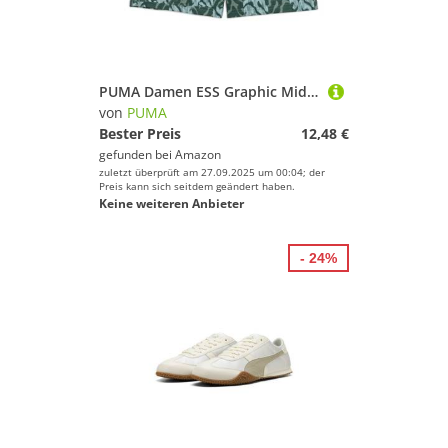
Sport.
Lacrosse
Laufen
Leichtathletik
PUMA Damen ESS Graphic Mid-Rise AOP Shorts 5" Gestrickte Shorts, Green Moon, S
Paintball
von
PUMA
Radsport
Bester Preis
12,48 €
gefunden bei
Amazon
Schwimmen
zuletzt überprüft am 27.09.2025 um 00:04; der
Segeln
Preis kann sich seitdem geändert haben.
Keine weiteren Anbieter
Skateboarding
Sportausrüstung
- 24%
Sportausstattung
Sportbekleidung
Sportschuhe
Surfen
Tennis
Tischtennis
Turnen & Gymnastik