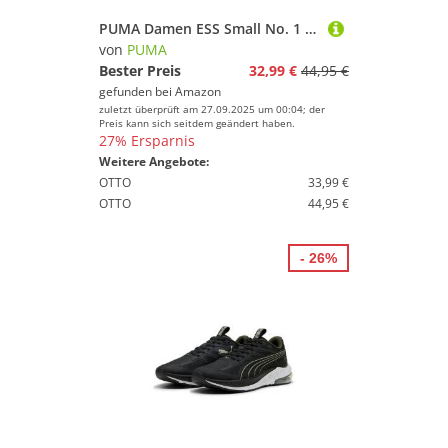
PUMA Damen ESS Small No. 1 Logo Sweatpants TR op Gestrickte Hosen, PUMA Black, S
von
PUMA
Bester Preis
32,99 €
44,95 €
gefunden bei
Amazon
zuletzt überprüft am 27.09.2025 um 00:04; der
Preis kann sich seitdem geändert haben.
27% Ersparnis
Weitere Angebote:
OTTO
33,99 €
OTTO
44,95 €
- 26%