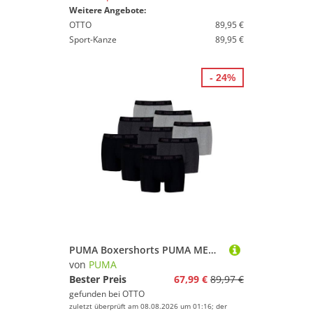
Weitere Angebote:
OTTO
89,95 €
Sport-Kanze
89,95 €
- 24%
PUMA Boxershorts PUMA MEN EVERYDAY BASIC BOXERS 9P (Spar-Pack, 9-St., 9er-Pack)
von
PUMA
Bester Preis
67,99 €
89,97 €
gefunden bei
OTTO
zuletzt überprüft am 08.08.2026 um 01:16; der