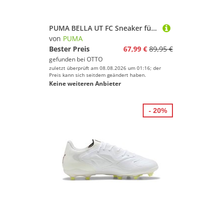
Volleyball
Wandern
PUMA BELLA UT FC Sneaker für Alltag, mit Schnürung, Laufsohle aus Gummi mit leichtem Profil
Yoga
von
PUMA
Bester Preis
67,99 €
89,95 €
gefunden bei
OTTO
Puma
zuletzt überprüft am 08.08.2026 um 01:16; der
Preis kann sich seitdem geändert haben.
Keine weiteren Anbieter
Geschlecht
Preis
- 20%
% Sale
Farbe