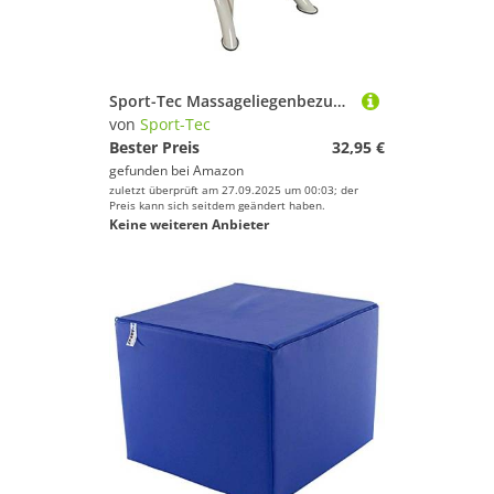
Sport.
Surfen
Tauchen & Schnorcheln
Tennis
Sport-Tec Massageliegenbezug, 200x85 cm
Turnen & Gymnastik
von
Sport-Tec
Volleyball
Bester Preis
32,95 €
gefunden bei
Amazon
Yoga
zuletzt überprüft am 27.09.2025 um 00:03; der
Preis kann sich seitdem geändert haben.
Keine weiteren Anbieter
Sport-Tec
Geschlecht
Preis
% Sale
Farbe