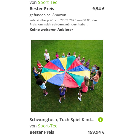
von
Sport-Tec
Bester Preis
9,94 €
gefunden bei
Amazon
zuletzt überprüft am 27.09.2025 um 00:03; der
Preis kann sich seitdem geändert haben.
Keine weiteren Anbieter
Schwungtuch, Tuch Spiel Kindergarten Schule Turnen, Schwungtücher, ø 7 m
von
Sport-Tec
Bester Preis
159,94 €