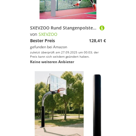
Sport.
SXEVZOO Rund Stangenpolster Graue Basketballstangen-Polsterung Universell Garagen-Pfostenpolster Hoch 4/5/6 Fuß Allwetter-Wasserdicht Schutzpolster(H 6ft,7inch Pole)
von
SXEVZOO
Bester Preis
128,41 €
gefunden bei
Amazon
zuletzt überprüft am 27.09.2025 um 00:03; der
Preis kann sich seitdem geändert haben.
Keine weiteren Anbieter