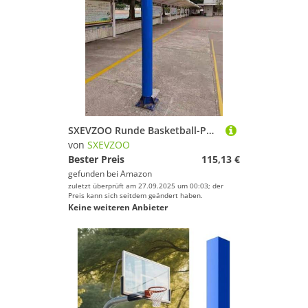
SXEVZOO Runde Basketball-Polsterauflage 47"/59"/71" Hoch, Wasserdicht, Strapazierfähig, Umwickelbare Schaumstoff-Polsterung, Für Keller, Garage, Spielplatz(Blue,20x150cm)
von
SXEVZOO
Bester Preis
115,13 €
gefunden bei
Amazon
zuletzt überprüft am 27.09.2025 um 00:03; der
Preis kann sich seitdem geändert haben.
Keine weiteren Anbieter