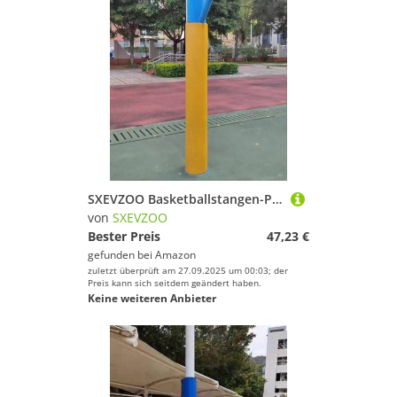
SXEVZOO Basketballstangen-Polsterung Für Spielerschutz Und Sicherheit, Höhe 47/59/71in Rund Universelle Schaumstoff-Polsterabdeckung, Mit Klettverschluss(Yellow,6x120cm)
von
SXEVZOO
Bester Preis
47,23 €
gefunden bei
Amazon
zuletzt überprüft am 27.09.2025 um 00:03; der
Preis kann sich seitdem geändert haben.
Keine weiteren Anbieter