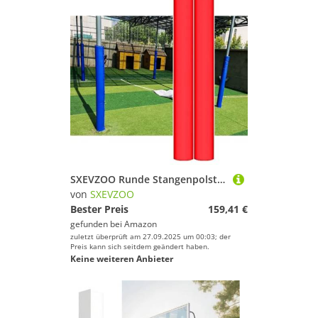
SXEVZOO Runde Stangenpolster 2er-Pack 71 Zoll, Wasserdichter Schaumstoff Umwickelbare Basketball-Polster, Für Outdoor-/Hallenplätze, Garagen, Kellerstangenabdeckung(Red,12cm/4.7" Pole)
von
SXEVZOO
Bester Preis
159,41 €
gefunden bei
Amazon
zuletzt überprüft am 27.09.2025 um 00:03; der
Preis kann sich seitdem geändert haben.
Keine weiteren Anbieter