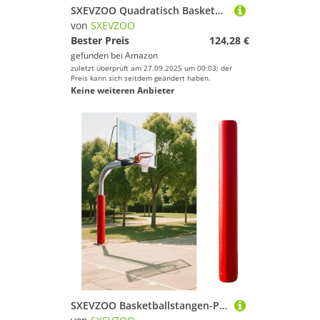
SXEVZOO Quadratisch Basketballstangen-Polsterung Draußen, 71" Hoch Allwetter-Wasserdicht Sicherheitspfostenpolster Für Basketballplätze, Spielplätze, Garagen(Grey,9x9cm Pole)
von
SXEVZOO
Bester Preis
124,28 €
gefunden bei
Amazon
zuletzt überprüft am 27.09.2025 um 00:03; der
Preis kann sich seitdem geändert haben.
Keine weiteren Anbieter
SXEVZOO Basketballstangen-Polsterung, 4 5 6 Fuß Hohe, Runde Basketball-Pfostenpolster, Hochleistungs-Schaumstoff-Polsterabdeckung, für Fitnessstudios, Schulen, Garagen(H 6ft,6.5inch Pole)