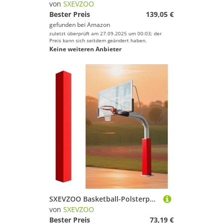
von
SXEVZOO
Bester Preis
139,05 €
gefunden bei
Amazon
zuletzt überprüft am 27.09.2025 um 00:03; der
Preis kann sich seitdem geändert haben.
Keine weiteren Anbieter
SXEVZOO Basketball-Polsterpolster, Basketballstangen-Polsterung für Spielersicherheit, Wetterfeste Schutzpolsterung für 10x10,16x16,20x20cm Stangen(Red 4ft,10x10cm Pole)
von
SXEVZOO
Bester Preis
73,19 €