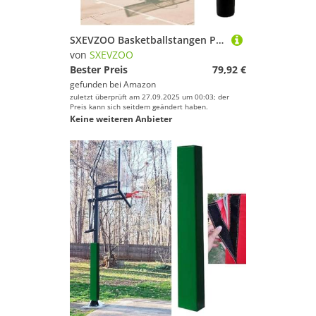
SXEVZOO Basketballstangen Polster 4 5 6 Fuß Hoch Polsterpolster Für Kellerstangen 2,4–10 Zoll Runde Stangenabdeckung für Trainingsspielerschutz und Sicherheit(H 4ft,6.5inch Pole)
von
SXEVZOO
Bester Preis
79,92 €
gefunden bei
Amazon
zuletzt überprüft am 27.09.2025 um 00:03; der
Preis kann sich seitdem geändert haben.
Keine weiteren Anbieter