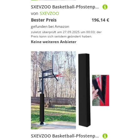
SXEVZOO Basketball-Pfostenpolster Allwetter-Wasserdicht Basketballstangen-Polsterung für 8x8,10x15,20x20cm Große Stangen für Spielerschutz -Höhe180cm(Green,20x20cm Pole)
von
SXEVZOO
Bester Preis
196,14 €
gefunden bei
Amazon
zuletzt überprüft am 27.09.2025 um 00:03; der
Preis kann sich seitdem geändert haben.
Keine weiteren Anbieter
SXEVZOO Basketball-Pfostenpolster Allwetter-Wasserdicht Basketballstangen-Polsterung für 8x8,10x15,20x20cm Große Stangen für Spielerschutz -Höhe180cm(Black,12x12cm Pole)