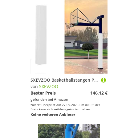
SXEVZOO Basketballstangen Polster 180cm Hoch Quadratische Basketballkorb-Polsterung Allwetter-Wasserdicht Schaumstoff-Polsterpolster für Garage Turnhallen Schulen(White,10x15cm Pole)
von
SXEVZOO
Bester Preis
146,12 €
gefunden bei
Amazon
zuletzt überprüft am 27.09.2025 um 00:03; der
Preis kann sich seitdem geändert haben.
Keine weiteren Anbieter