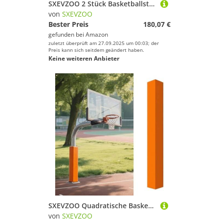
SXEVZOO 2 Stück Basketballstangen Polster, 5.9ft Hoch Basketballkorb-Polsterung, Wasserdicht Runde Schaumstoff-Polster, Mit Starkem Klettverschluss(Grey,15cm/5.9" Pole)
von
SXEVZOO
Bester Preis
180,07 €
gefunden bei
Amazon
zuletzt überprüft am 27.09.2025 um 00:03; der
Preis kann sich seitdem geändert haben.
Keine weiteren Anbieter
SXEVZOO Quadratische Basketball-Polster-Polsterung für 8x8,14x14,18x18cm Große Basketballkorb Polster, Allwetter-Wasserdicht-Polsterung für Mehr Sicherheit(Orange 6ft,18x18cm Pole)
von
SXEVZOO