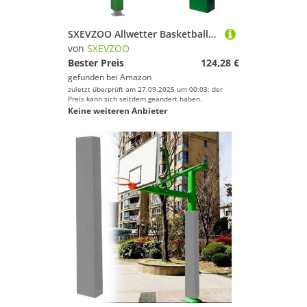
SXEVZOO Allwetter Basketballkorb-Polsterung Außenbereich, 71" Hoch Quadratisch Umhüllend Schaumstoff Spaltenpolster, Universelles Schutzpolster Für Spielerschutz Und -Sicherheit(Green,9x9cm Pole)
von
SXEVZOO
Bester Preis
124,28 €
gefunden bei
Amazon
zuletzt überprüft am 27.09.2025 um 00:03; der
Preis kann sich seitdem geändert haben.
Keine weiteren Anbieter