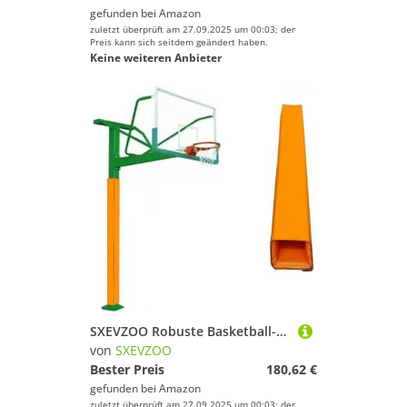
gefunden bei
Amazon
zuletzt überprüft am 27.09.2025 um 00:03; der
Preis kann sich seitdem geändert haben.
Keine weiteren Anbieter
SXEVZOO Robuste Basketball-Polsterpolster, Passend für Quadratische Stangen (8x8, 12x12, 18x18cm), Allwetter-Basketballstangen-Polsterung 4/5/6 Fuß Hoch(Orange 6ft,18x18cm Pole)
von
SXEVZOO
Bester Preis
180,62 €
gefunden bei
Amazon
zuletzt überprüft am 27.09.2025 um 00:03; der