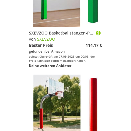
SXEVZOO Basketballstangen-Polsterung 180cm Hoch Quadratische Schaumstoff-Polsterabdeckung Ummantelung für 9x9,15x15,20x20cm Spielplatz-Pfostenpolster für Sicherheit(Green,8x8cm Pole)
von
SXEVZOO
Bester Preis
114,17 €
gefunden bei
Amazon
zuletzt überprüft am 27.09.2025 um 00:03; der
Preis kann sich seitdem geändert haben.
Keine weiteren Anbieter