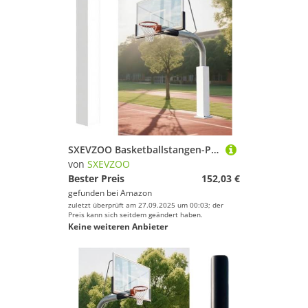
SXEVZOO Basketballstangen-Polsterung 180cm Hoch Basketball-Pfostenpolster für 8x8-20x20cm Vierkantstangen Allwetter-Wasserdicht Schutzpolster für Keller Garage(White,14x14cm Pole)
von
SXEVZOO
Bester Preis
152,03 €
gefunden bei
Amazon
zuletzt überprüft am 27.09.2025 um 00:03; der
Preis kann sich seitdem geändert haben.
Keine weiteren Anbieter