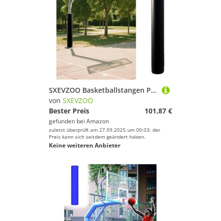
SXEVZOO Basketballstangen Polster 4 5 6 Fuß Hoch Polsterpolster Für Kellerstangen 2,4–10 Zoll Runde Stangenabdeckung für Trainingsspielerschutz und Sicherheit(H 4ft,9inch Pole)
von
SXEVZOO
Bester Preis
101,87 €
gefunden bei
Amazon
zuletzt überprüft am 27.09.2025 um 00:03; der
Preis kann sich seitdem geändert haben.
Keine weiteren Anbieter