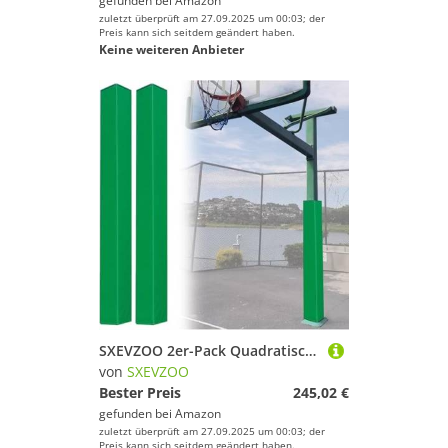
gefunden bei
Amazon
zuletzt überprüft am 27.09.2025 um 00:03; der
Preis kann sich seitdem geändert haben.
Keine weiteren Anbieter
SXEVZOO 2er-Pack Quadratische Basketballkorb Polster, Wasserdicht Und Langlebig, Umlaufende Schaumstoff-Polsterung Für Fitnessstudio, Garage, Keller(Green,16x16cm Pole)
von
SXEVZOO
Bester Preis
245,02 €
gefunden bei
Amazon
zuletzt überprüft am 27.09.2025 um 00:03; der
Preis kann sich seitdem geändert haben.