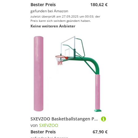
Bester Preis
180,62 €
gefunden bei
Amazon
zuletzt überprüft am 27.09.2025 um 00:03; der
Preis kann sich seitdem geändert haben.
Keine weiteren Anbieter
SXEVZOO Basketballstangen Polster, Wasserdicht Polsterpolster Zum Umwickeln, Für 2,5-10 Zoll Rundstangen, Universal-Schaumstoff-Schutzpolster, Für Keller Garage, Pink(H 5ft,4inch Pole)
von
SXEVZOO
Bester Preis
67,90 €