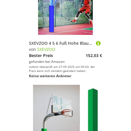
SXEVZOO 4 5 6 Fuß Hohe Blaue Basketballstangen-Polsterung, 2cm Dick Basketball-Pfostenpolster, Allwetter-Wasserdicht Spielplatz Garage Polsterabdeckung(H 6ft,8.5inch Pole)
von
SXEVZOO
Bester Preis
152,03 €
gefunden bei
Amazon
zuletzt überprüft am 27.09.2025 um 00:03; der
Preis kann sich seitdem geändert haben.
Keine weiteren Anbieter