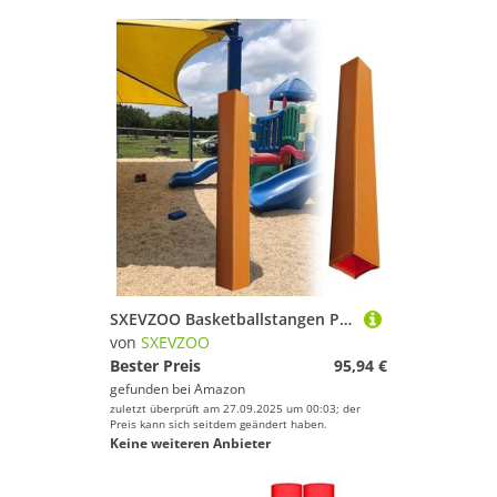
SXEVZOO Basketballstangen Polster 4 5 6Fuß Hoch Spielplatz-Polsterung für 8x8cm bis 20x20cm Vierkantstangen-Polsterhülle für Draußen und Drinnen(Orange 4ft,15x15cm Pole)
von
SXEVZOO
Bester Preis
95,94 €
gefunden bei
Amazon
zuletzt überprüft am 27.09.2025 um 00:03; der
Preis kann sich seitdem geändert haben.
Keine weiteren Anbieter