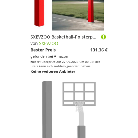
SXEVZOO Basketball-Polsterpolster 4/5/6 Fuß Hoch Quadratische Basketballstangen Polster Allwetter-Wasserdicht Allwetter-Polster für Spielerschutz und Sicherheit(Red 5ft,16x16cm Pole)
von
SXEVZOO
Bester Preis
131,36 €
gefunden bei
Amazon
zuletzt überprüft am 27.09.2025 um 00:03; der
Preis kann sich seitdem geändert haben.
Keine weiteren Anbieter