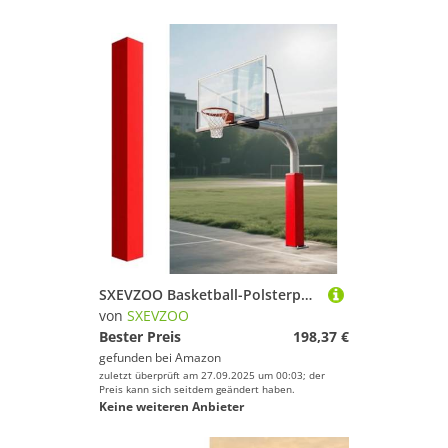
SXEVZOO Basketball-Polsterpolster 4/5/6 Fuß Hoch Quadratische Basketballstangen Polster Allwetter-Wasserdicht Allwetter-Polster für Spielerschutz und Sicherheit(Red 6ft,20x20cm Pole)
von
SXEVZOO
Bester Preis
198,37 €
gefunden bei
Amazon
zuletzt überprüft am 27.09.2025 um 00:03; der
Preis kann sich seitdem geändert haben.
Keine weiteren Anbieter