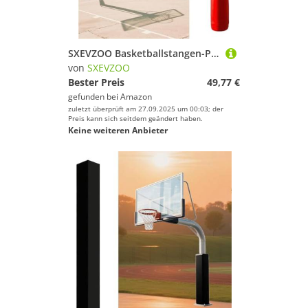
SXEVZOO Basketballstangen-Polsterung, 4 5 6 Fuß Hohe, Runde Basketball-Pfostenpolster, Hochleistungs-Schaumstoff-Polsterabdeckung, für Fitnessstudios, Schulen, Garagen(H 5ft,2.5inch Pole)
von
SXEVZOO
Bester Preis
49,77 €
gefunden bei
Amazon
zuletzt überprüft am 27.09.2025 um 00:03; der
Preis kann sich seitdem geändert haben.
Keine weiteren Anbieter