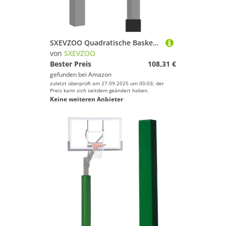
SXEVZOO Quadratische Basketballstangen-Polsterung, 4/5/6 Fuß Hohe Basketballkorb Polster, 2,5cm Allwetter-Polster für Turnhallen, Garagen, Keller-Polsterabdeckung(Grey 4ft,15x20cm Pole)
von
SXEVZOO
Bester Preis
108,31 €
gefunden bei
Amazon
zuletzt überprüft am 27.09.2025 um 00:03; der
Preis kann sich seitdem geändert haben.
Keine weiteren Anbieter