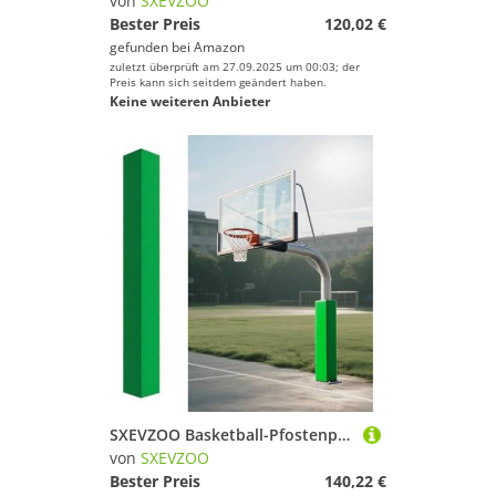
von
SXEVZOO
Bester Preis
120,02 €
gefunden bei
Amazon
zuletzt überprüft am 27.09.2025 um 00:03; der
Preis kann sich seitdem geändert haben.
Keine weiteren Anbieter
SXEVZOO Basketball-Pfostenpolster 4/5/6 Fuß Hoch Basketballstangen-Polsterung für 8x8cm bis 20x20cm Quadratische Stangenabdeckung für Trainingsspielerschutz(Green 6ft,12x12cm Pole)
von
SXEVZOO
Bester Preis
140,22 €