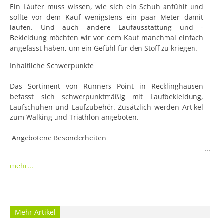
Ein Läufer muss wissen, wie sich ein Schuh anfühlt und 
sollte vor dem Kauf wenigstens ein paar Meter damit 
laufen. Und auch andere Laufausstattung und -
Bekleidung möchten wir vor dem Kauf manchmal einfach 
angefasst haben, um ein Gefühl für den Stoff zu kriegen.
Inhaltliche Schwerpunkte

Das Sortiment von Runners Point in Recklinghausen 
befasst sich schwerpunktmäßig mit Laufbekleidung, 
Laufschuhen und Laufzubehör. Zusätzlich werden Artikel 
zum Walking und Triathlon angeboten.

 Angebotene Besonderheiten

Ergänzend zur persönlichen Beratung durch das 
mehr...
Fachpersonal von Runners Point können Kunden bei einer 
Laufbandanalyse das passende Schuhwerk ermitteln 
lassen, sich einen Trainingsplan erstellen lassen und zur 
Abschätzung ihrer Ausdauern einen Laktattest machen.

Mehr Artikel