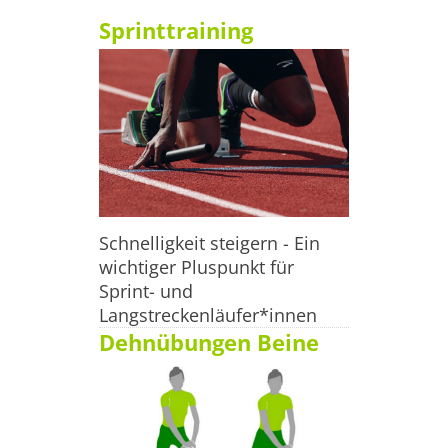
 Sortiment, Marken & Spezialisierung

Sprinttraining
Adidas, Nike, Puma, Reebok, Asics, PowerBar, Polar, 
Brooks, Saucony, Mizuno, New Balance, Odlo, Gore, Petzl, 
Ironman.

edit: Im Mai 2020 wurde bekannt gegeben, dass sämtliche 
Runners Point-Filialen geschlossen werden.

Wenn Du selbst noch Sportgeschäfte in Recklinghausen 
Schnelligkeit steigern - Ein
kennst oder betreibst, oder einige Daten
wichtiger Pluspunkt für
Sprint- und
Langstreckenläufer*innen
Dehnübungen Beine