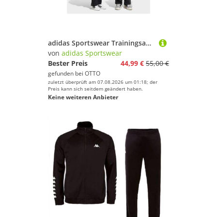
adidas Sportswear Trainingsanzug LK CAMO JOGGER (2-tlg), für Kinder, zweiteiliges Set, aus Baumwolle
von
adidas Sportswear
Bester Preis
44,99 €
55,00 €
gefunden bei
OTTO
zuletzt überprüft am 07.08.2026 um 01:18; der
Preis kann sich seitdem geändert haben.
Keine weiteren Anbieter