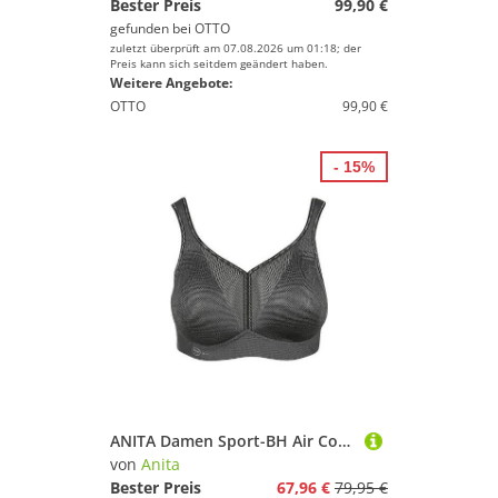
Bester Preis
99,90 €
gefunden bei
OTTO
zuletzt überprüft am 07.08.2026 um 01:18; der
Preis kann sich seitdem geändert haben.
Weitere Angebote:
OTTO
99,90 €
- 15%
ANITA Damen Sport-BH Air Control Delta Pad High Support grau | 75D
von
Anita
Bester Preis
67,96 €
79,95 €