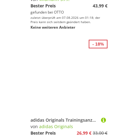
Bester Preis
43,99 €
gefunden bei
OTTO
zuletzt überprüft am 07.08.2026 um 01:18; der
Preis kann sich seitdem geändert haben.
Keine weiteren Anbieter
- 18%
adidas Originals Trainingsanzug TEE SET (2-tlg), für Babys, 2-teilig, aus Baumwolle
von
adidas Originals
Bester Preis
26,99 €
33,00 €