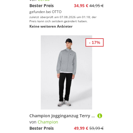
Bester Preis
34,95 €
44,95 €
gefunden bei
OTTO
zuletzt überprüft am 07.08.2026 um 01:18; der
Preis kann sich seitdem geändert haben.
Keine weiteren Anbieter
- 17%
Champion Jogginganzug Terry Full Zip Sweatshirt (2-tlg), zweiteiliges Set, aus Baumwolle und Polyester, bequeme Passform
von
Champion
Bester Preis
49,99 €
59,99 €