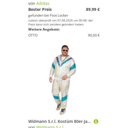
von
Adidas
Geschlecht
Bester Preis
89,99 €
Preis
gefunden bei
Foot Locker
zuletzt überprüft am 07.08.2026 um 00:48; der
Preis kann sich seitdem geändert haben.
% Sale
Weitere Angebote:
OTTO
90,00 €
Farbe
Widmann S.r.l. Kostüm 80er-Jahre Retro Trainingsanzug in Übergöße für Erwachsene weiss-blau
von
Widmann S.r.l.