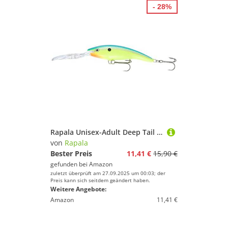
- 28%
Rapala Unisex-Adult Deep Tail Dancer Angelköder-Angelzubehör aus Balsaholz-Stabile Tauchschaufel-Süßwasser Spinnköder-Lauftiefe 6m-Fischköder 9cm, 13g-Hergestellt in Estland-Parrot
von
Rapala
Bester Preis
11,41 €
15,90 €
gefunden bei
Amazon
zuletzt überprüft am 27.09.2025 um 00:03; der
Preis kann sich seitdem geändert haben.
Weitere Angebote:
Amazon
11,41 €