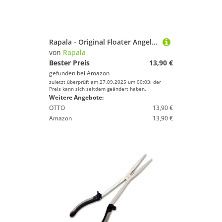
Rapala - Original Floater Angelköder - Angelzubehör aus Balsaholz - Süßwasser Spinnköder - Lauftiefe 0.9-1.5m - Fischköder 5cm, 3g - Hergestellt in Estland - Silver
von
Rapala
Bester Preis
13,90 €
gefunden bei
Amazon
zuletzt überprüft am 27.09.2025 um 00:03; der
Preis kann sich seitdem geändert haben.
Weitere Angebote:
OTTO
13,90 €
Amazon
13,90 €