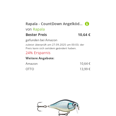
Sport.
Preis
% Sale
Rapala - CountDown Angelköder - Angelzubehör aus Balsaholz - Süßwasser Spinnköder - Lauftiefe 0.9-1.8m - Fischköder 5cm, 5g - Hergestellt in Estland - Bleak
Farbe
von
Rapala
Bester Preis
10,64 €
gefunden bei
Amazon
zuletzt überprüft am 27.09.2025 um 00:03; der
Preis kann sich seitdem geändert haben.
24% Ersparnis
Weitere Angebote:
Amazon
10,64 €
OTTO
13,99 €