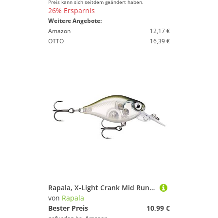
Preis kann sich seitdem geändert haben.
26% Ersparnis
Weitere Angebote:
Amazon
12,17 €
OTTO
16,39 €
Rapala, X-Light Crank Mid Runner Angelköder, Größe: 3,5 cm/4 g, schwimmender Süßwasserköder, Schwimmtiefe: 1,8–2,1 m, Material mit Kunststoffkonstruktion, Ghost Shinner GHSH
von
Rapala
Bester Preis
10,99 €