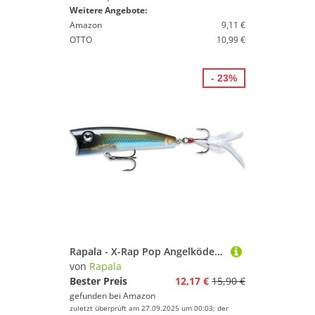
Weitere Angebote:
Amazon
9,11 €
OTTO
10,99 €
- 23%
Rapala - X-Rap Pop Angelköder - Angelzubehör mit Großem Konkavem Kopf - Süßwasser und Salzwasser Spinnköder - Lauftiefe Topwater - Fischköder 7cm, 11g - Hergestellt in Estland - Moss Back Shiner
von
Rapala
Bester Preis
12,17 €
15,90 €
gefunden bei
Amazon
zuletzt überprüft am 27.09.2025 um 00:03; der