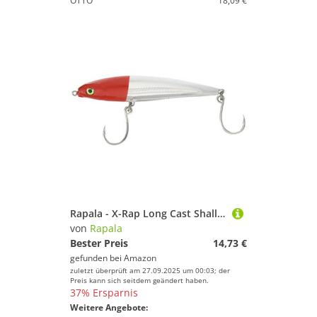
OTTO
18,09 €
Rapala - X-Rap Long Cast Shallow Angelköder - Angelzubehör - Salzwasser Spinnköder für Raubfische - Lauftiefe 0.3-0.6m - Fischköder 12cm, 36g - Hergestellt in Estland - Red Head
von
Rapala
Bester Preis
14,73 €
gefunden bei
Amazon
zuletzt überprüft am 27.09.2025 um 00:03; der
Preis kann sich seitdem geändert haben.
37% Ersparnis
Weitere Angebote: