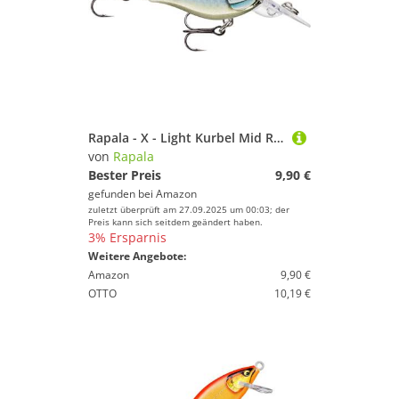
Rapala - X - Light Kurbel Mid Runner Plastikkurbelfischerei - Lockwasserflut - Start Deads 1,8 m - Größe 3,5 cm / 4g - Hergestellt in Estland - Baby Aspius
von
Rapala
Bester Preis
9,90 €
gefunden bei
Amazon
zuletzt überprüft am 27.09.2025 um 00:03; der
Preis kann sich seitdem geändert haben.
3% Ersparnis
Weitere Angebote:
Amazon
9,90 €
OTTO
10,19 €