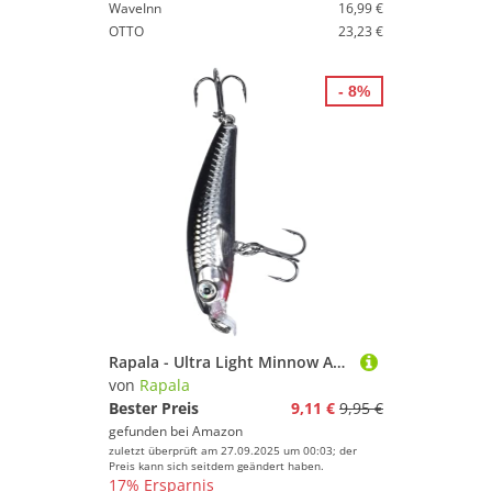
WaveInn
16,99 €
OTTO
23,23 €
- 8%
Rapala - Ultra Light Minnow Angelköder - Angelköder mit Spezieller Tauchschaufel - Süßwasser Spinnköder - Lauftiefe 0,6-0,9m - Fischköder 4cm, 3g - Hergestellt in Estland - Chrome
von
Rapala
Bester Preis
9,11 €
9,95 €
gefunden bei
Amazon
zuletzt überprüft am 27.09.2025 um 00:03; der
Preis kann sich seitdem geändert haben.
17% Ersparnis