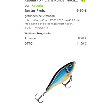
Rapala - X - Light Kurbel Flacher Läufer Fischereiköder Kunststoffkonstruktion - schwimmender Süßwasserköder - Schwimmtiefe 0,9 m - Größe 3,5 cm / 4g - Made in Estland - Live Roach
von
Rapala
Bester Preis
9,90 €
gefunden bei
Amazon
zuletzt überprüft am 27.09.2025 um 00:03; der
Preis kann sich seitdem geändert haben.
17% Ersparnis
Weitere Angebote:
Amazon
9,90 €
OTTO
11,99 €