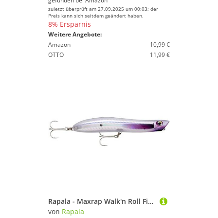
gefunden bei
Amazon
zuletzt überprüft am 27.09.2025 um 00:03; der
Preis kann sich seitdem geändert haben.
8% Ersparnis
Weitere Angebote:
Amazon
10,99 €
OTTO
11,99 €
Rapala - Maxrap Walk'n Roll Fishing Lure Construction ABS - Lure Sea & Flooring Frischwasser - Oberflächenschwimmtiefe - Größe 10 cm / 13g - Made in Estland - Flake Purple Ghost
von
Rapala