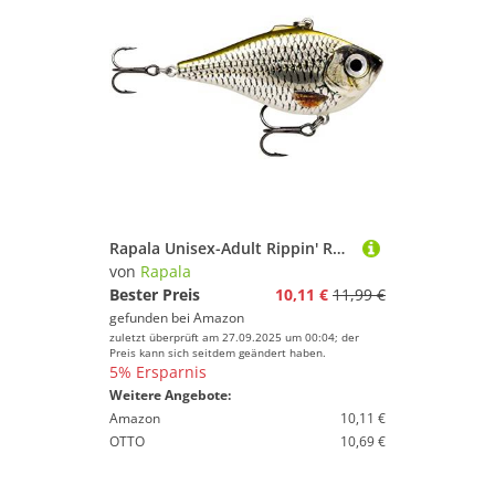
Rapala Unisex-Adult Rippin' Rap Angelköder-Slender Body & Lipless Crank Angelzubehör-Süßwasser Spinnköder-Variable Lauftiefe-Fischköder 5cm, 9g-Hergestellt in Estland-Live Roach
von
Rapala
Bester Preis
10,11 €
11,99 €
gefunden bei
Amazon
zuletzt überprüft am 27.09.2025 um 00:04; der
Preis kann sich seitdem geändert haben.
5% Ersparnis
Weitere Angebote:
Amazon
10,11 €
OTTO
10,69 €