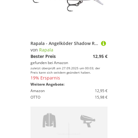
Rapala - Angelköder Shadow Rap Solid Shad - Angelzubehör Kunststoffkörper - Süßwasser-Spinnköder - Sinkend - Lauftiefe: 0,9-1,2m - Größe: 5cm / 5,5g - Hergestellt in Estland - Wakasagi
von
Rapala
Bester Preis
12,95 €
gefunden bei
Amazon
zuletzt überprüft am 27.09.2025 um 00:03; der
Preis kann sich seitdem geändert haben.
19% Ersparnis
Weitere Angebote:
Amazon
12,95 €
OTTO
15,98 €