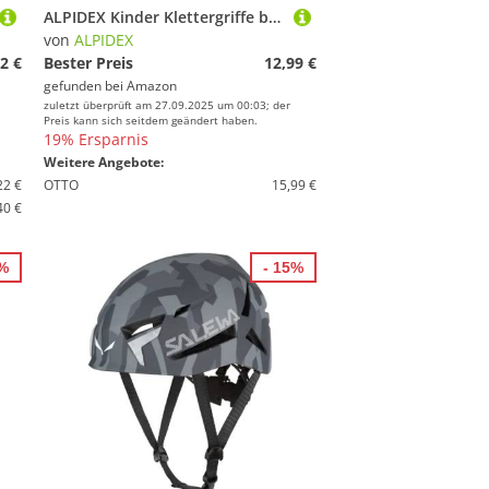
ALPIDEX Kinder Klettergriffe bunt 5/10/15/20/30 Stück Klettersteine inklusive Befestigungsmaterial, belastbar bis 200 kg, Indoor und Outdoor geeignet - 5 Stück
von
ALPIDEX
2 €
Bester Preis
12,99 €
gefunden bei
Amazon
zuletzt überprüft am 27.09.2025 um 00:03; der
Preis kann sich seitdem geändert haben.
19% Ersparnis
Weitere Angebote:
22 €
OTTO
15,99 €
40 €
5%
- 15%