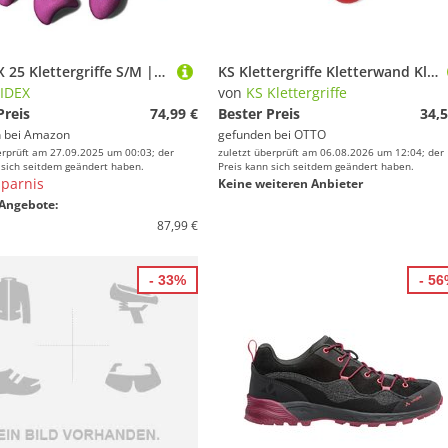
ALPIDEX 25 Klettergriffe S/M | Kleine Henkel | Schmale Leisten | Tritte | Größe S M | Hinterschneidungen Farben Formen | Klettersteine - Farbe:Vivid Violet
KS Klettergriffe Kletterwand Klettergriffe Set Sprößlinge 2 - KS Klettergriffe
IDEX
von
KS Klettergriffe
Preis
74,99 €
Bester Preis
34,5
 bei
Amazon
gefunden bei
OTTO
erprüft am 27.09.2025 um 00:03; der
zuletzt überprüft am 06.08.2026 um 12:04; der
 sich seitdem geändert haben.
Preis kann sich seitdem geändert haben.
parnis
Keine weiteren Anbieter
Angebote:
87,99 €
- 33%
- 5