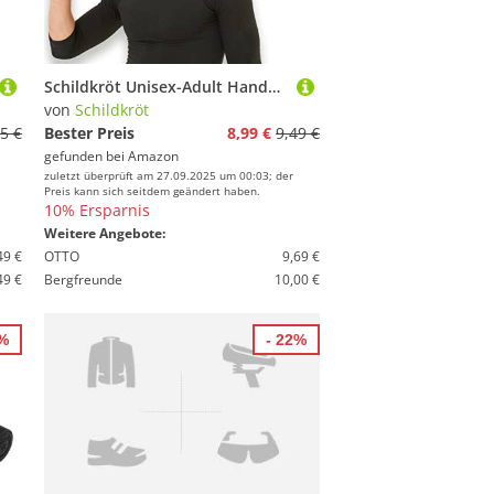
Schildkröt Unisex-Adult Handmuskeltrainer Pro, Single Pack
von
Schildkröt
5 €
Bester Preis
8,99 €
9,49 €
gefunden bei
Amazon
zuletzt überprüft am 27.09.2025 um 00:03; der
Preis kann sich seitdem geändert haben.
10% Ersparnis
Weitere Angebote:
49 €
OTTO
9,69 €
49 €
Bergfreunde
10,00 €
4%
- 22%