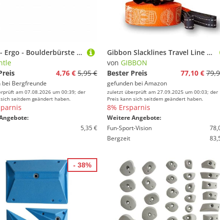
Mantle - Ergo - Boulderbürste Gr Naturborsten braun
Gibbon Slacklines Travel Line | Leichtes, Kompaktes 15m Slackline-Set für Anfänger & Fortgeschrittene | TÜV-geprüft | inkl. Ratschenschutz & TreeWear | Ideal für Reisen & Urlaub
tle
von
GIBBON
Preis
4,76 €
5,95 €
Bester Preis
77,10 €
79,9
 bei
Bergfreunde
gefunden bei
Amazon
erprüft am 07.08.2026 um 00:39; der
zuletzt überprüft am 27.09.2025 um 00:03; der
 sich seitdem geändert haben.
Preis kann sich seitdem geändert haben.
parnis
8% Ersparnis
Angebote:
Weitere Angebote:
5,35 €
Fun-Sport-Vision
78,
Bergzeit
83,
- 38%