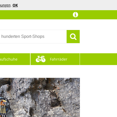
mungen
.
OK
aufschuhe
Fahrräder