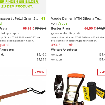
Sicherungsgerät Petzl Grigri 2026
Vaude Damen MTN Dibona Tech Schuhe
zl
von
Vaude
Preis
66,95 €
99,95 €
Bester Preis
66,50 €
149,9
 bei
Sportsprofi
gefunden bei
Bergzeit
erprüft am 07.08.2026 um 00:37; der
zuletzt überprüft am 07.08.2026 um 00:43; der
 sich seitdem geändert haben.
Preis kann sich seitdem geändert haben.
parnis
49% Ersparnis
Angebote:
Weitere Angebote:
nde
85,46 €
Amazon
131,
94,95 €
Amazon
131,
- 20%
- 