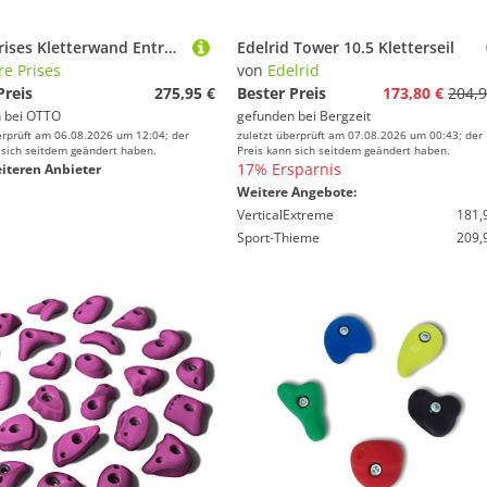
Entre Prises Kletterwand Entre Prises Klettergriffe Club 50
Edelrid Tower 10.5 Kletterseil
re Prises
von
Edelrid
Preis
275,95 €
Bester Preis
173,80 €
204,9
 bei
OTTO
gefunden bei
Bergzeit
erprüft am 06.08.2026 um 12:04; der
zuletzt überprüft am 07.08.2026 um 00:43; der
 sich seitdem geändert haben.
Preis kann sich seitdem geändert haben.
17% Ersparnis
iteren Anbieter
Weitere Angebote:
VerticalExtreme
181,
Sport-Thieme
209,