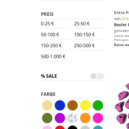
PREIS
von
Ent
0-25 €
25-50 €
Bester 
gefunden
50-100 €
100-150 €
zuletzt üb
Preis kann
150-250 €
250-500 €
Keine we
500-1.000 €
% SALE
FARBE