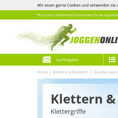
Wir essen gerne Cookies und verwenden sie 
Mit unserer Sportartikel-Suche findest Du die Angebot
Laufmagazin
Home
Klettern & Bouldern
Boulder-Ausr
Klettern &
Klettergriffe