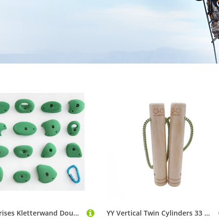
Entre Prises Kletterwand Double Jugs L, 15 Klettergriffe, PE, Jugs, L - Entre Prises
YY Vertical Twin Cylinders 33 MM Braun, Trainingsboard und -gerät, Größe 33 mm - Farbe Wood