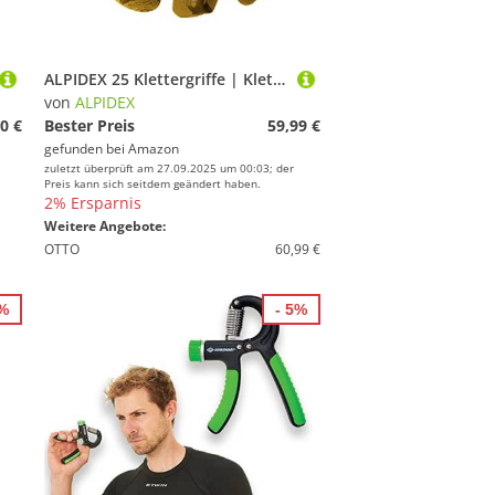
ALPIDEX 25 Klettergriffe | Klettersteine | Griffe Größen M, S | Tritte | Klettergriffset | Wetterfest - Farbe:gelb-meliert
von
ALPIDEX
0 €
Bester Preis
59,99 €
gefunden bei
Amazon
zuletzt überprüft am 27.09.2025 um 00:03; der
Preis kann sich seitdem geändert haben.
2% Ersparnis
Weitere Angebote:
OTTO
60,99 €
6%
- 5%