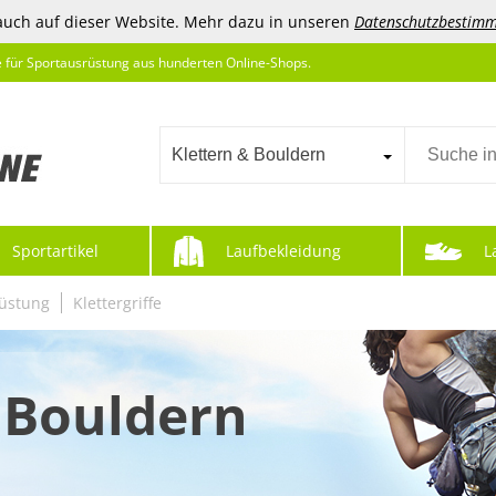
auch auf dieser Website. Mehr dazu in unseren
Datenschutzbestim
e für Sportausrüstung aus hunderten Online-Shops.
Klettern & Bouldern
Sportartikel
Laufbekleidung
L
üstung
Klettergriffe
 Bouldern