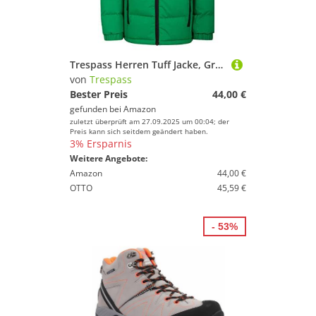
Deinem Sport.
Reitsport
Schwimmen
Segeln
Trespass Herren Tuff Jacke, Grün (Clover), 9-10 Jahre EU
Skateboarding
von
Trespass
Ski
Bester Preis
44,00 €
gefunden bei
Amazon
Snowboard
zuletzt überprüft am 27.09.2025 um 00:04; der
Sportausrüstung
Preis kann sich seitdem geändert haben.
3% Ersparnis
Sportausstattung
Weitere Angebote:
Sportbekleidung
Amazon
44,00 €
OTTO
45,59 €
Sportschuhe
Surfen
- 53%
Tauchen & Schnorcheln
Tennis
Tischtennis
Volleyball
Wakeboarding