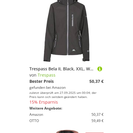
Trespass Bela II, Black, XXL, Wasserdichte Softshelljacke mit abnehmbarer Kapuze für Damen, XX-Large / 2XL / 2X-Large, Schwarz
von
Trespass
Bester Preis
50,37 €
gefunden bei
Amazon
zuletzt überprüft am 27.09.2025 um 00:04; der
Preis kann sich seitdem geändert haben.
15% Ersparnis
Weitere Angebote:
Amazon
50,37 €
OTTO
59,49 €