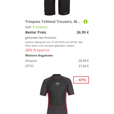
Trespass Toliland Trousers, Black, XXL, Wasserdichte Hose mit Knöchellaschen zur Größenverstellung für Herren, XX-Large / 2XL / 2X-Large, Schwarz
von
Trespass
Bester Preis
26,99 €
gefunden bei
Amazon
zuletzt überprüft am 27.09.2025 um 00:03; der
Preis kann sich seitdem geändert haben.
28% Ersparnis
Weitere Angebote:
Amazon
26,99 €
OTTO
37,69 €
- 47%