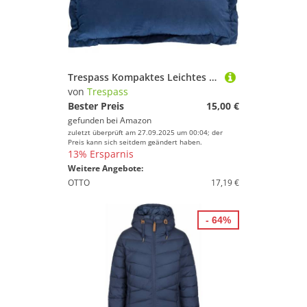
Trespass Kompaktes Leichtes Zusammenfaltbares Campingkissen 40cm x 30cm Sleepyhead, Navy, EACH, UUACTVF20001_NA1EACH
von
Trespass
Bester Preis
15,00 €
gefunden bei
Amazon
zuletzt überprüft am 27.09.2025 um 00:04; der
Preis kann sich seitdem geändert haben.
13% Ersparnis
Weitere Angebote:
OTTO
17,19 €
- 64%