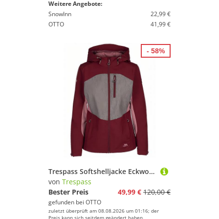
Weitere Angebote:
SnowInn
22,99 €
OTTO
41,99 €
- 58%
Trespass Softshelljacke Eckwood
von
Trespass
Bester Preis
49,99 €
120,00 €
gefunden bei
OTTO
zuletzt überprüft am 08.08.2026 um 01:16; der
Preis kann sich seitdem geändert haben.