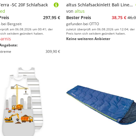
erra -5C 20F Schlafsack
altus Schlafsackinlett Bali Liner Schlafsack Hüttenschlafsack Inlett 60% Baumwolle 210 cm, weich, robust und leicht
ped
von
altus
Preis
297,95 €
Bester Preis
38,75 €
46,0
 bei
Bergzeit
gefunden bei
OTTO
erprüft am 06.08.2026 um 00:41; der
zuletzt überprüft am 06.08.2026 um 12:04; der
 sich seitdem geändert haben.
Preis kann sich seitdem geändert haben.
arnis
Keine weiteren Anbieter
Angebote:
Extreme
309,90 €