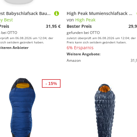
Baby Best Babyschlafsack Baustelle (1 tlg)
High Peak Mumienschlafsack Easy Travel, PFC frei
y Best
von
High Peak
Preis
31,95 €
Bester Preis
29,9
 bei
OTTO
gefunden bei
OTTO
erprüft am 06.08.2026 um 12:04; der
zuletzt überprüft am 06.08.2026 um 12:04; der
 sich seitdem geändert haben.
Preis kann sich seitdem geändert haben.
6% Ersparnis
iteren Anbieter
Weitere Angebote:
Amazon
31,
- 15%