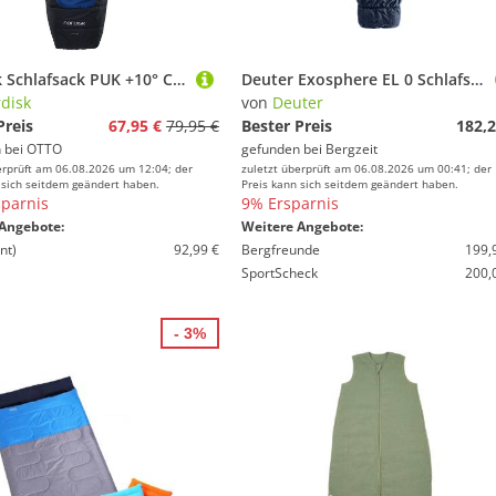
Nordisk Schlafsack PUK +10° CURVE M (1 tlg)
Deuter Exosphere EL 0 Schlafsack
disk
von
Deuter
Preis
67,95 €
79,95 €
Bester Preis
182,2
 bei
OTTO
gefunden bei
Bergzeit
erprüft am 06.08.2026 um 12:04; der
zuletzt überprüft am 06.08.2026 um 00:41; der
 sich seitdem geändert haben.
Preis kann sich seitdem geändert haben.
parnis
9% Ersparnis
Angebote:
Weitere Angebote:
nt)
92,99 €
Bergfreunde
199,
SportScheck
200,
- 3%