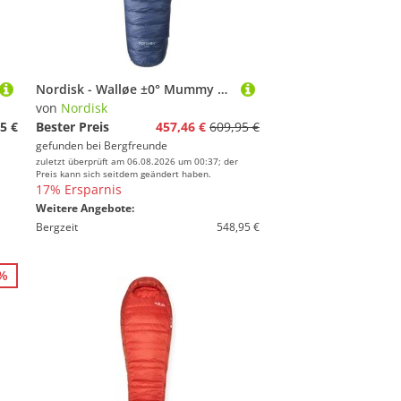
Nordisk - Walløe ±0° Mummy Sleeping Bag - Daunenschlafsack Gr L - bis 190 cm blau
von
Nordisk
5 €
Bester Preis
457,46 €
609,95 €
gefunden bei
Bergfreunde
zuletzt überprüft am 06.08.2026 um 00:37; der
Preis kann sich seitdem geändert haben.
17% Ersparnis
Weitere Angebote:
Bergzeit
548,95 €
0%