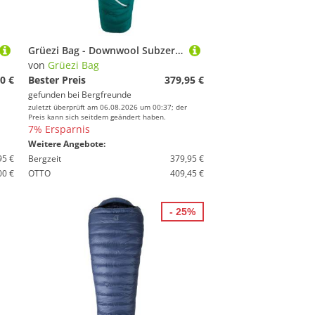
Grüezi Bag - Downwool Subzero 2.0 - Daunenschlafsack Gr bis 185 cm Körpergröße grün
von
Grüezi Bag
0 €
Bester Preis
379,95 €
gefunden bei
Bergfreunde
zuletzt überprüft am 06.08.2026 um 00:37; der
Preis kann sich seitdem geändert haben.
7% Ersparnis
Weitere Angebote:
95 €
Bergzeit
379,95 €
00 €
OTTO
409,45 €
- 25%