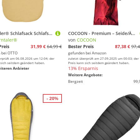
Sterntaler® Schlafsack Schlafsack mit Armen 90cm Safari (1 tlg)
COCOON - Premium – Seide/Ägyptische Baumwolle Travelsheet – Mönchsrot
rntaler®
von
COCOON
Preis
31,99 €
64,99 €
Bester Preis
87,38 €
97,4
 bei
OTTO
gefunden bei
Amazon
erprüft am 06.08.2026 um 12:04; der
zuletzt überprüft am 27.09.2025 um 00:03; der
 sich seitdem geändert haben.
Preis kann sich seitdem geändert haben.
13% Ersparnis
iteren Anbieter
Weitere Angebote:
Bergzeit
99,
- 20%