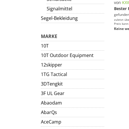
von
KX
Signalmittel
Bester 
gefunden
Segel-Bekleidung
zuletzt üb
Preis kann
Keine we
MARKE
10T
10T Outdoor Equipment
12skipper
1TG Tactical
3DTengkit
3F UL Gear
Abaodam
AbarQs
AceCamp