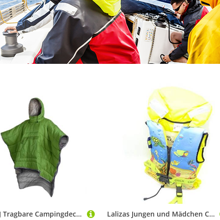
KXWDKJ Tragbare Campingdecke, wasserdicht, tragbar, Schlafsack für Erwachsene, für Rucksackreisen, Wandern, Jagd, Angeln, Outdoor-Sport (grün)
Lalizas Jungen und Mädchen Chico Rettungsweste, Gelb/Blau, 30-40 kg