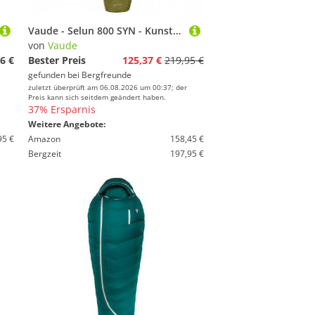
Vaude - Selun 800 SYN - Kunstfaserschlafsack Gr 220 x 80 x 50 cm avocado
von
Vaude
6 €
Bester Preis
125,37 €
219,95 €
gefunden bei
Bergfreunde
zuletzt überprüft am 06.08.2026 um 00:37; der
Preis kann sich seitdem geändert haben.
37% Ersparnis
Weitere Angebote:
95 €
Amazon
158,45 €
Bergzeit
197,95 €