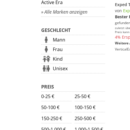
Active Era
Exped T
von
Ex
» Alle Marken anzeigen
Bester 
gefunden
zuletzt üb
GESCHLECHT
Preis kann
4% Ersp
Mann
Weitere 
Frau
Vertical
Kind
Unisex
PREIS
0-25 €
25-50 €
50-100 €
100-150 €
150-250 €
250-500 €
500-1.000 €
1.000-1.500 €