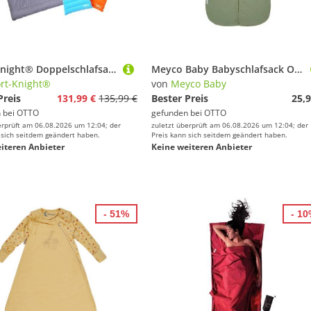
Sport-Knight® Doppelschlafsack Camping Doppelschlafsack 2 Personen – warm, teilbar, wasserabweisend, Inklusive Kissen, Teilbar in zwei einzelne Schlafsäcke
Meyco Baby Babyschlafsack Olive Green (100% Baumwolle, 1 tlg., 60cm), 60cm
rt-Knight®
von
Meyco Baby
Preis
131,99 €
135,99 €
Bester Preis
25,9
 bei
OTTO
gefunden bei
OTTO
erprüft am 06.08.2026 um 12:04; der
zuletzt überprüft am 06.08.2026 um 12:04; der
 sich seitdem geändert haben.
Preis kann sich seitdem geändert haben.
iteren Anbieter
Keine weiteren Anbieter
- 51%
- 1