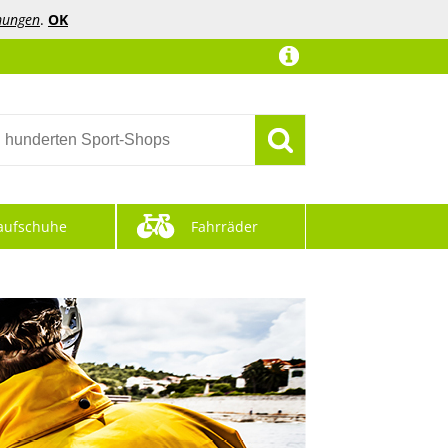
mungen
.
OK
aufschuhe
Fahrräder