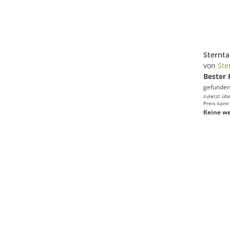
von
Ste
Bester 
gefunden
zuletzt üb
Preis kann
Keine we