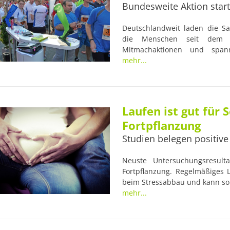
Bundesweite Aktion start
Deutschlandweit laden die Sa
die Menschen seit dem 
Mitmachaktionen und spann
Gesundheitsanalysen sowie
mehr...
Gesamtwert von über 25.00
BEWEGEN“ möchte die Sanitäts
überall im Land zu einem 
animieren.
Laufen ist gut für
Fortpflanzung
Studien belegen positiv
Neuste Untersuchungsresult
Fortpflanzung. Regelmäßiges L
beim Stressabbau und kann so
das. Regelmäßiges Lauftrainin
mehr...
die Qualität von Samen und Ei
Gesundheit der Gene eines pot