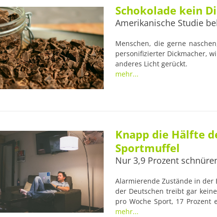
Schokolade kein D
Amerikanische Studie be
Menschen, die gerne naschen,
personifizierter Dickmacher, w
anderes Licht gerückt.
mehr...
Knapp die Hälfte d
Sportmuffel
Nur 3,9 Prozent schnüren
Alarmierende Zustände in der B
der Deutschen treibt gar kei
pro Woche Sport, 17 Prozent 
aktiv zeigen sich lediglich 3
mehr...