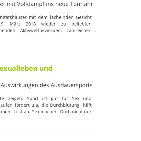
et mit Volldampf ins neue Tourjahr
nitätshäuser mit dem lächelnden Gesicht
9. März 2018 wieder zu beliebten
enden Aktivwettbewerben, zahlreichen
 die Chance auf Gewinnspielpreise im
0 Euro ein. Unter dem Motto „MENSCHEN
haus Aktuell AG auf diese Weise Personen
aktiven Erleben von Körper und Geist
 Sexualleben und
e Auswirkungen des Ausdauersports
ate zeigen: Sport ist gut für Sex und
aufen fördert u.a. die Durchblutung, hilft
 mehr Lust auf Sex machen. Doch nicht nur
g hat außerdem einen positiven Effekt auf
zellen, was sich wiederum positiv auf die
enziellen Kindes auswirkt.