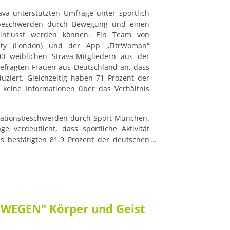
ava unterstützten Umfrage unter sportlich 
sbeschwerden durch Bewegung und einen 
einflusst werden können. Ein Team von 
sity (London) und der App „FitrWoman“ 
0 weiblichen Strava-Mitgliedern aus der 
efragten Frauen aus Deutschland an, dass 
iert. Gleichzeitig haben 71 Prozent der 
keine Informationen über das Verhältnis 
ationsbeschwerden durch Sport München. 
e verdeutlicht, dass sportliche Aktivität 
 bestätigten 81.9 Prozent der deutschen 
eren, dass für viele Frauen eine mäßige 
 noch eine Unterhaltung möglich ist) eine 
richt: Die Befragten gaben an, durch 
egleiterscheinungen, wie Bauchkrämpfen, 
 Müdigkeit und Heißhunger, zu leiden. 
hen, dass sich Sport positiv auf die 
WEGEN" Körper und Geist
n Frauen der Zusammenhang zwischen 
nt