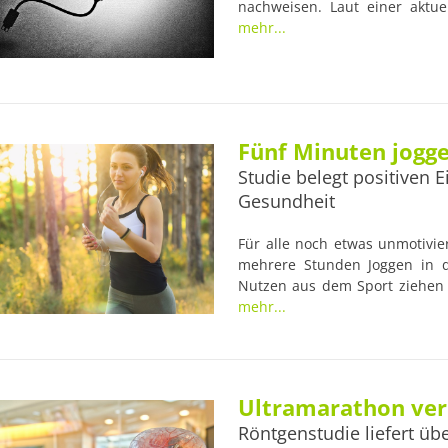
nachweisen. Laut einer aktue
Niedergelassener Kardiologen
mehr...
zwischen 55 und 75 Jahren auch
Fünf Minuten jogge
Studie belegt positiven 
Gesundheit
Für alle noch etwas unmotivie
mehrere Stunden Joggen in 
Nutzen aus dem Sport ziehen 
gibt es nun Hoffnung: Eine 
mehr...
bereits fünf bis zehn Minu
gesünderes Leben zu führen.
Ultramarathon ver
Röntgenstudie liefert ü