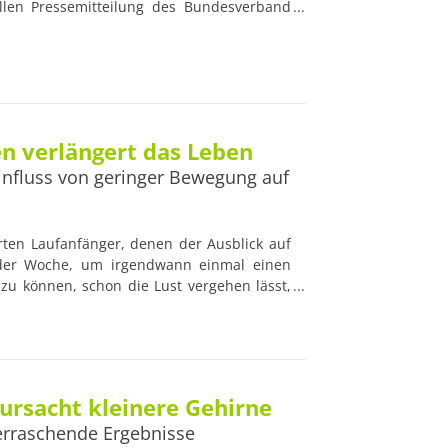
llen Pressemitteilung des Bundesverband
 (BNK) geht es körperlich fitten Menschen
 geistig besser.
n verlängert das Leben
Einfluss von geringer Bewegung auf
rten Laufanfänger, denen der Ausblick auf
der Woche, um irgendwann einmal einen
zu können, schon die Lust vergehen lässt,
amerikanische Studie hat bewiesen, dass
ten tägliches Joggen ausreicht, um ein
ursacht kleinere Gehirne
berraschende Ergebnisse