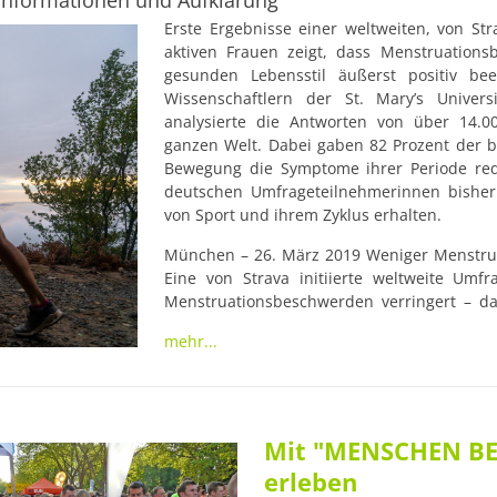
Informationen und Aufklärung
Erste Ergebnisse einer weltweiten, von Str
aktiven Frauen zeigt, dass Menstruation
gesunden Lebensstil äußerst positiv be
Wissenschaftlern der St. Mary’s Univer
analysierte die Antworten von über 14.00
ganzen Welt. Dabei gaben 82 Prozent der b
Bewegung die Symptome ihrer Periode reduz
deutschen Umfrageteilnehmerinnen bisher 
von Sport und ihrem Zyklus erhalten.
München – 26. März 2019 Weniger Menstru
Eine von Strava initiierte weltweite Umfrag
Menstruationsbeschwerden verringert – das
Teilnehmerinnen. Die Ergebnisse demonstri
mehr...
Trainingsintensität (Aktivitäten, bei denen
effektive Linderung der Symptome versp
moderaten Sport weniger unter typischen B
Brustschmerzen, Stimmungsschwankungen,
Doch obwohl die Ergebnisse unterstreic
Mit "MENSCHEN BE
Beschwerden auswirkt, ist nur wenige
erleben
Menstruation und Sport bewusst. 71.3 Proze