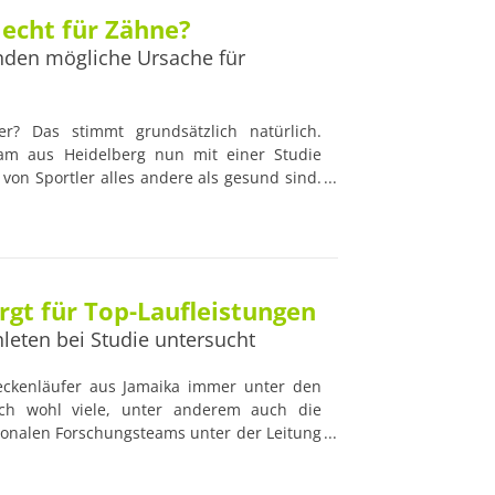
echt für Zähne?
inden mögliche Ursache für
r? Das stimmt grundsätzlich natürlich.
eam aus Heidelberg nun mit einer Studie
von Sportler alles andere als gesund sind.
edizinische Untersuchung aus dem Jahre
 Sommerspiele. Dort litten u.a. 55 % der
6 % an Zahnfleischentzündungen.
gt für Top-Laufleistungen
leten bei Studie untersucht
reckenläufer aus Jamaika immer unter den
ich wohl viele, unter anderem auch die
tionalen Forschungsteams unter der Leitung
iversity. In einer Untersuchung fanden sie
ichsten Sprinter sehr symmetrische Knie