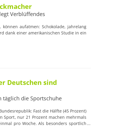
ickmacher
legt Verblüffendes
 können aufatmen: Schokolade, jahrelang
ird dank einer amerikanischen Studie in ein
er Deutschen sind
 täglich die Sportschuhe
undesrepublik: Fast die Hälfte (45 Prozent)
nen Sport, nur 21 Prozent machen mehrmals
einmal pro Woche. Als besonders sportlich
,9 Prozent der Bundesbürger, sie schnüren