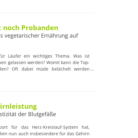
t noch Probanden
ss vegetarischer Ernährung auf
für Läufer ein wichtiges Thema. Was ist
iben gelassen werden? Womit kann die Top-
erden? Oft dabei müde belächelt werden
nde Sportler – dabei zeugen prominente
k Baboumian oder die Läuferin Fiona Oakes,
 mit Profisport harmonieren kann.
irnleistung
tizität der Blutgefäße
ort für das Herz-Kreislauf-System hat,
dien nun auch insbesondere für das Gehirn