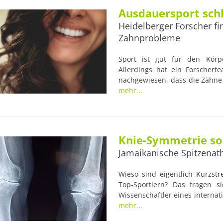
Ausdauersport schl
Heidelberger Forscher f
Zahnprobleme
Sport ist gut für den Körpe
Allerdings hat ein Forschert
nachgewiesen, dass die Zähne 
Anlass dafür war eine zahnm
mehr...
2012 während der olympischen
Profisportler an Karies und 7
Knie-Symmetrie sor
Jamaikanische Spitzenath
Wieso sind eigentlich Kurzst
Top-Sportlern? Das fragen s
Wissenschaftler eines interna
der amerikanischen Rutgers Un
mehr...
nun raus, dass die erfolgre