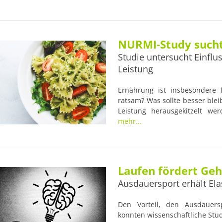
aufweisen.
NURMI-Study such
Studie untersucht Einflu
Leistung
Ernährung ist insbesondere 
ratsam? Was sollte besser ble
Leistung herausgekitzelt w
vegetarisch bzw. vegan lebe
mehr...
Beispiele wie Strongman Patri
dass diese Ernährung durchaus
Laufen fördert Geh
Ausdauersport erhält Elas
Den Vorteil, den Ausdauersp
konnten wissenschaftliche Stu