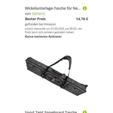
Wickelunterlage-Tasche für Neoprenanzug, Wickelunterlage, wasserdichte Strandtasche, Surf-Pad mit Schultergurt, Surfzubehör für Wakeboarden, Tauchen, Schwimmen, Angeln
von
Generic
Bester Preis
14,78 €
gefunden bei
Amazon
zuletzt überprüft am 27.09.2025 um 00:03; der
Preis kann sich seitdem geändert haben.
Keine weiteren Anbieter
Sport Tent Snowboard Tasche Skitasche mit Rollen Snowboardtasche gepolstert Skisack Boardbag Wakeboard Tasche Kiteboard Schwarz 166cm