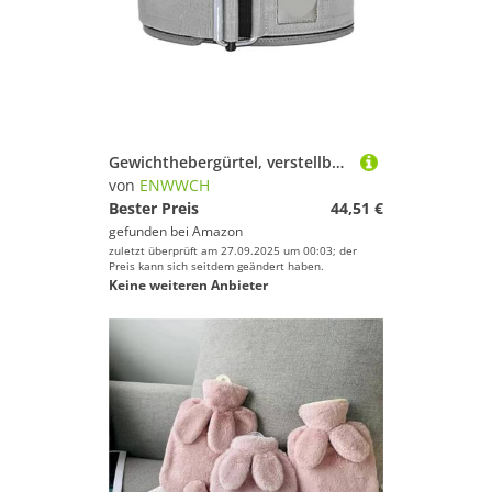
Gewichthebergürtel, verstellbar, Nylon, Fitnessstudio, Workout-Gürtel for Männer und Frauen, Kreuzheben, Hocken, Heben, Rückenstütze Für Krafttraining Gewichtheben(Gray,L)
von
ENWWCH
Bester Preis
44,51 €
gefunden bei
Amazon
zuletzt überprüft am 27.09.2025 um 00:03; der
Preis kann sich seitdem geändert haben.
Keine weiteren Anbieter