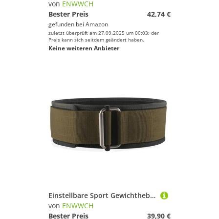
von
ENWWCH
Bester Preis
42,74 €
gefunden bei
Amazon
zuletzt überprüft am 27.09.2025 um 00:03; der
Preis kann sich seitdem geändert haben.
Keine weiteren Anbieter
Einstellbare Sport Gewichtheben Powerlift Gürtel Squat Training Lendenwirbelstütze Bund Band Fitness Hantel Langhantel Kreuzheben Für Krafttraining Gewichtheben(Deep Green,M(waist 70-80cm))
von
ENWWCH
Bester Preis
39,90 €