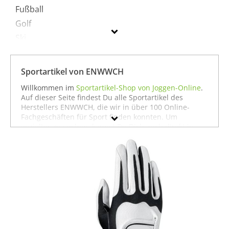
Fußball
Golf
Ski
Sportausrüstung
Sportartikel von ENWWCH
ENWWCH
Willkommen im
Sportartikel-Shop von Joggen-Online
.
Auf dieser Seite findest Du alle Sportartikel des
Geschlecht
Herstellers ENWWCH, die wir in über 100 Online-
Fachgeschäften für Sport finden konnten. Um
Preis
gezielter zu suchen, kannst Du Dich auch direkt in
unseren Fachabteilungen für einzelne Sportarten
Farbe
umschauen. Dort findest Du zum Beispiel alle
Produkte von
ENWWCH für die Sportart Fitness &
Training
oder auch alles, was
ENWWCH für den Sport
Fußball
zu bieten hat. Wenn Du dort nicht findest,
was Du suchst, stöbere doch einfach ja nach Deiner
Sportart in der jeweiligen Sportabteilung - wir haben
für fast jeden Sport ein breites Angebot - vom
Laufen
über
Fußball
bis hin zu
Fitness
und
Boxen
. In jedem
Fall wünschen wir Dir viel Spaß und Erfolg mit Deinem