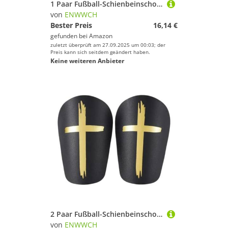
1 Paar Fußball-Schienbeinschoner for Erwachsene und Kinder, Beinmanschetten, Kniestütze Für Fußballspieler(Orange,S(3-6Y))
von
ENWWCH
Bester Preis
16,14 €
gefunden bei
Amazon
zuletzt überprüft am 27.09.2025 um 00:03; der
Preis kann sich seitdem geändert haben.
Keine weiteren Anbieter
2 Paar Fußball-Schienbeinschoner, winzige Schienbeinschoner, Eva-Kissen, Wadenschutz, verdickte Polsterung Für Fußballspieler(Black,XS)
von
ENWWCH