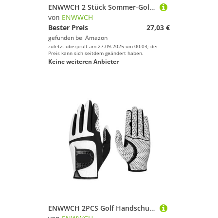
ENWWCH 2 Stück Sommer-Golfhandschuhe, schweißableitendes Mikrofasergewebe, weiche, atmungsaktive und strapazierfähige Handschuhe Für Herren(Blue Left,23)
von
ENWWCH
Bester Preis
27,03 €
gefunden bei
Amazon
zuletzt überprüft am 27.09.2025 um 00:03; der
Preis kann sich seitdem geändert haben.
Keine weiteren Anbieter
ENWWCH 2PCS Golf Handschuhe männer Elastische Nicht-Slip Atmungsaktive Mikrofaser Tuch Einzelne Linke Hand Für Herren(White,23)