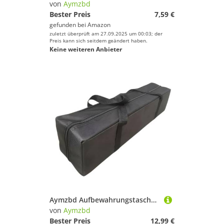
von
Aymzbd
Bester Preis
7,59 €
gefunden bei
Amazon
zuletzt überprüft am 27.09.2025 um 00:03; der
Preis kann sich seitdem geändert haben.
Keine weiteren Anbieter
Aymzbd Aufbewahrungstasche für Campingausrüstung, vielseitige, leichte Aufbewahrungstasche für Zelte, für Kissen, Baldachinstangen, Klappbett, 80 cm X 20 cm X 20
von
Aymzbd
Bester Preis
12,99 €