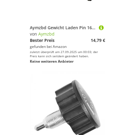
Deinem Sport.
Jagd-Sport
Kampfsport
Kanu-Sport
Aymzbd Gewicht Laden Pin 16cm Tragbare Zubehör Bodybuilding Fitness Eisen Hause
Klettern & Bouldern
von
Aymzbd
Laufen
Bester Preis
14,79 €
gefunden bei
Amazon
Leichtathletik
zuletzt überprüft am 27.09.2025 um 00:03; der
Radsport
Preis kann sich seitdem geändert haben.
Keine weiteren Anbieter
Reitsport
Rollhockey
Rudern
Schwimmen
Segeln
Skateboarding
Ski
Snooker
Snowboard