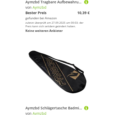
Aymzbd Tragbare Aufbewahrungstasche, Organizer Und Übungstasche für Golf Tees, Blau
von
Aymzbd
Bester Preis
10,39 €
gefunden bei
Amazon
zuletzt überprüft am 27.09.2025 um 00:03; der
Preis kann sich seitdem geändert haben.
Keine weiteren Anbieter
Aymzbd Schlägertasche Badmintontasche Badmintonschläger Sportschlägertasche Squashtasche für Erwachsene Kinder, Schwarz
von
Aymzbd