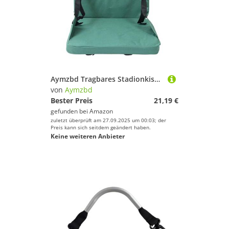
Aymzbd Tragbares Stadionkissen, Dickes Kissen, Matte, Mehrzweckstuhl Aus Oxford Stoff, Gepolsterter Sitz für Picknick, Rasen Und Wandern, GrÜn
von
Aymzbd
Bester Preis
21,19 €
gefunden bei
Amazon
zuletzt überprüft am 27.09.2025 um 00:03; der
Preis kann sich seitdem geändert haben.
Keine weiteren Anbieter