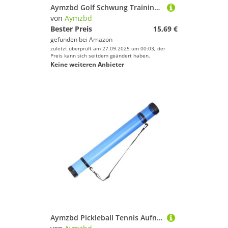
Aymzbd Golf Schwung Trainingshilfe Golf Putting Trainingshilfe Indoor Outdoor Golf Schwungkorrektur Schlagtraining Griffkontrolle Gerät PP Material für, Gelb
von
Aymzbd
Bester Preis
15,69 €
gefunden bei
Amazon
zuletzt überprüft am 27.09.2025 um 00:03; der
Preis kann sich seitdem geändert haben.
Keine weiteren Anbieter
Aymzbd Pickleball Tennis Aufnahmeröhre, Ballrückholer, Aufnahmewerkzeug, Greifer, Behälterhalter, Posterröhre für Courtside Gym, 64 cm x 7,3 cm