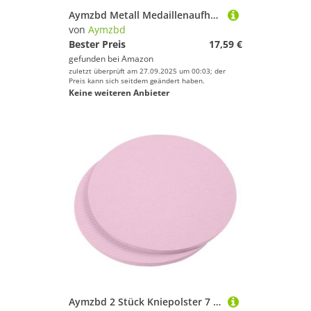
Aymzbd Metall Medaillenaufhänger, Wandhalterung, Auszeichnungen, Halter für Karate, Gymnastik, Fußball
von
Aymzbd
Aymzbd
Bester Preis
17,59 €
gefunden bei
Amazon
Geschlecht
zuletzt überprüft am 27.09.2025 um 00:03; der
Preis kann sich seitdem geändert haben.
Preis
Keine weiteren Anbieter
% Sale
Farbe
Aymzbd 2 Stück Kniepolster 7 Zoll Übungskissen für Pilates mit Rutschfester Oberfläche, Sport Balance Kissen, Rosa