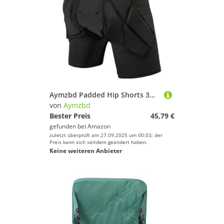
Aymzbd Padded Hip Shorts 3D Protektorhose für Steißbein Und Hüftschutz Flexible Eva Schaumstoffpolster Atmungsaktive Materialstruktur für Skaten Skifahren O, Schwarz XL
von
Aymzbd
Bester Preis
45,79 €
gefunden bei
Amazon
zuletzt überprüft am 27.09.2025 um 00:03; der
Preis kann sich seitdem geändert haben.
Keine weiteren Anbieter