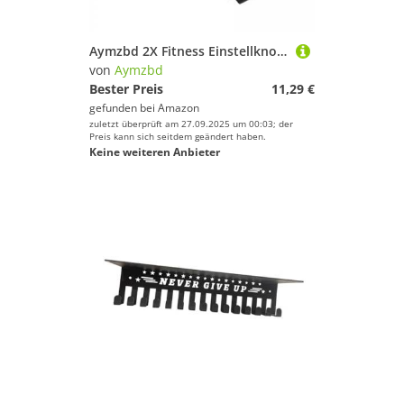
Sportausrüstung
Sportausstattung
Aymzbd 2X Fitness Einstellknopf, Sportfahrrad Zugstift, Federknopf, Universal Sicherungsstifte für Indoor Heimtrainer, Langlebig für Trainingsgeräte
Sportbekleidung
von
Aymzbd
Bester Preis
11,29 €
Sportschuhe
gefunden bei
Amazon
Squash
zuletzt überprüft am 27.09.2025 um 00:03; der
Preis kann sich seitdem geändert haben.
Surfen
Keine weiteren Anbieter
Tauchen & Schnorcheln
Tennis
Tischtennis
Turnen & Gymnastik
Volleyball
Wakeboarding
Wakeskating
Wandern
Windsurfing
Yoga