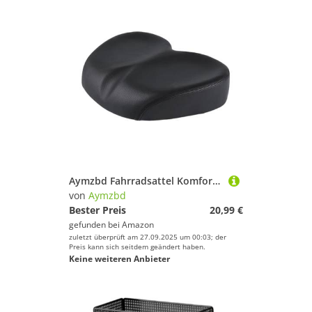
Aymzbd Fahrradsattel Komfort Fahrradsitz Sitzpolster Fahrrad Stoßabsorption Ergonomisch Wasserdicht Atmungsaktiv für Erwachsene Heimtrainer Indoor Outdoor F, Schwarz
von
Aymzbd
Bester Preis
20,99 €
gefunden bei
Amazon
zuletzt überprüft am 27.09.2025 um 00:03; der
Preis kann sich seitdem geändert haben.
Keine weiteren Anbieter