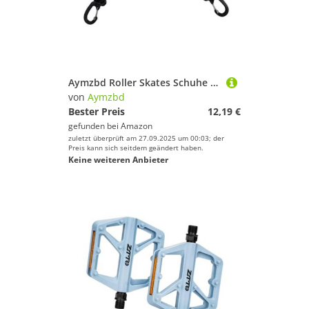
Aymzbd Roller Skates Schuhe Aufhängeband Skistiefel Trageriemen Haken Tragriemen mit Ergonomischem Handgriff Aus Festem Polyester für Outdoor Skigebiet Turnh, Schwarz
von
Aymzbd
Bester Preis
12,19 €
gefunden bei
Amazon
zuletzt überprüft am 27.09.2025 um 00:03; der
Preis kann sich seitdem geändert haben.
Keine weiteren Anbieter