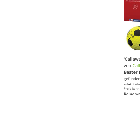
von
Cal
Bester 
gefunden
zuletzt üb
Preis kann
Keine we