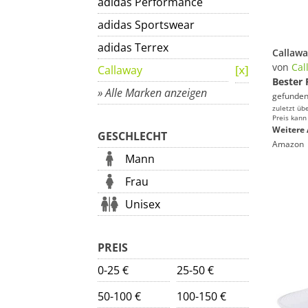
adidas Performance
adidas Sportswear
adidas Terrex
von
Cal
Callaway
Bester 
» Alle Marken anzeigen
gefunden
zuletzt üb
Preis kann
Weitere 
GESCHLECHT
Amazon
Mann
Frau
Unisex
PREIS
0-25 €
25-50 €
50-100 €
100-150 €