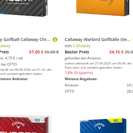
Callaway Golfball Callaway Chrome Tour X Golfbälle – Maximale Distanz, Tour-Spin & Präzi
Callaway Warbird Golfbälle (Version 2023, weiß), Weiss
laway
von
Callaway
Preis
57,00 €
65,00 €
Bester Preis
24,15 €
25,0
s: 4,75 € / stk
gefunden bei
Amazon
zuletzt überprüft am 27.09.2025 um 00:04; der
 bei
OTTO
Preis kann sich seitdem geändert haben.
erprüft am 08.08.2026 um 01:16; der
14% Ersparnis
 sich seitdem geändert haben.
iteren Anbieter
Weitere Angebote:
Amazon
24,
OTTO
28,