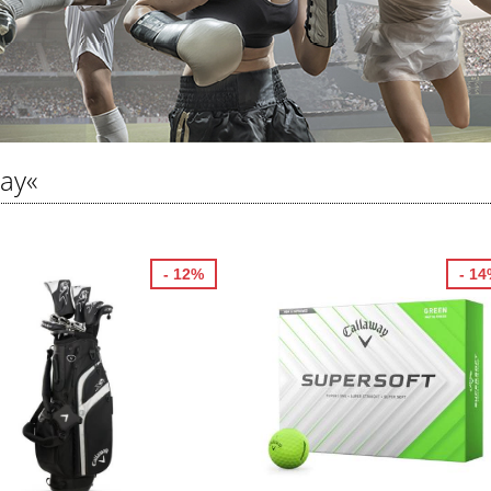
way«
- 12%
- 1