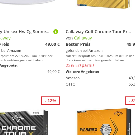
Callaway Unisex Hw Cg Sonnenhut Sun Hat, Weiß, Einheitsgröße EU
Callaway Golf Chrome Tour Premium Golfball 2024, Weiß
laway
von
Callaway
Preis
49,00 €
Bester Preis
49,9
 bei
Amazon
gefunden bei
Amazon
erprüft am 27.09.2025 um 00:04; der
zuletzt überprüft am 27.09.2025 um 00:03; der
 sich seitdem geändert haben.
Preis kann sich seitdem geändert haben.
23% Ersparnis
Angebote:
49,00 €
Weitere Angebote:
Amazon
49,
OTTO
65,
- 12%
- 