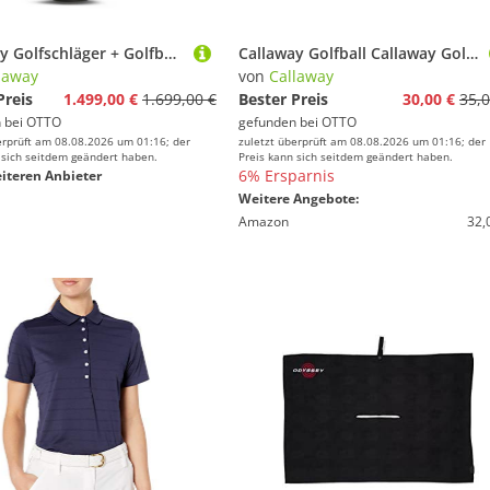
Callaway Golfschläger + Golfbag Callaway XR Golf Komplettset Herren (13-teilig) Graphite Regular, Driver, Holz 3, Hybrid 4 & 5, Eisen 6-9, PW, AW, SW, Odyssey Putter, Fehlerverzeihung & maximale Distanz
Callaway Golfball Callaway Golfball Supersoft 2025 Grün 1 Dutzend
laway
von
Callaway
Preis
1.499,00 €
1.699,00 €
Bester Preis
30,00 €
35,0
 bei
OTTO
gefunden bei
OTTO
erprüft am 08.08.2026 um 01:16; der
zuletzt überprüft am 08.08.2026 um 01:16; der
 sich seitdem geändert haben.
Preis kann sich seitdem geändert haben.
6% Ersparnis
iteren Anbieter
Weitere Angebote:
Amazon
32,