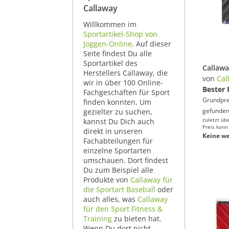
Callaway
Willkommen im
Sportartikel-Shop von
Joggen-Online
. Auf dieser
Seite findest Du alle
Sportartikel des
Herstellers Callaway, die
von
Cal
wir in über 100 Online-
Bester 
Fachgeschäften für Sport
Grundprei
finden konnten. Um
gefunden
gezielter zu suchen,
zuletzt üb
kannst Du Dich auch
Preis kann
direkt in unseren
Keine we
Fachabteilungen für
einzelne Sportarten
umschauen. Dort findest
Du zum Beispiel alle
Produkte von
Callaway für
die Sportart Baseball
oder
auch alles, was
Callaway
für den Sport Fitness &
Training
zu bieten hat.
Wenn Du dort nicht