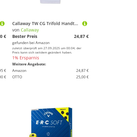
Callaway TW CG Trifold Handtuch WHT 23
von
Callaway
0 €
Bester Preis
24,87 €
gefunden bei
Amazon
zuletzt überprüft am 27.09.2025 um 00:04; der
Preis kann sich seitdem geändert haben.
1% Ersparnis
Weitere Angebote:
95 €
Amazon
24,87 €
00 €
OTTO
25,00 €