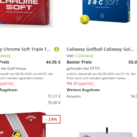
Callaway Chrome Soft Triple Track GH Logo weiß
Callaway Golfball Callaway Golfbälle ERC Soft 25 Triple Track Gelb 1 Dutzend
laway
von
Callaway
Preis
44,95 €
Bester Preis
50,0
 bei
Golf House
gefunden bei
OTTO
erprüft am 08.08.2026 um 00:50; der
zuletzt überprüft am 08.08.2026 um 01:16; der
 sich seitdem geändert haben.
Preis kann sich seitdem geändert haben.
parnis
9% Ersparnis
Angebote:
Weitere Angebote:
51,51 €
Amazon
54,
55,00 €
- 14%