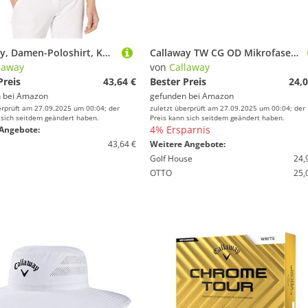
Callaway, Damen-Poloshirt, Kurzärmelig, Piqué, Offenes Netzgewebe, Peacoat, X-Groß
Callaway TW CG OD Mikrofaser-Handtuch BLK 23
laway
von
Callaway
Preis
43,64 €
Bester Preis
24,0
 bei
Amazon
gefunden bei
Amazon
erprüft am 27.09.2025 um 00:04; der
zuletzt überprüft am 27.09.2025 um 00:04; der
 sich seitdem geändert haben.
Preis kann sich seitdem geändert haben.
4% Ersparnis
Angebote:
43,64 €
Weitere Angebote:
Golf House
24,
OTTO
25,