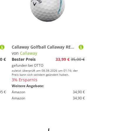
Callaway Golfball Callaway REVA Golfbälle – Maximale Länge, gerader Ballflug und hohe
von
Callaway
0 €
Bester Preis
33,99 €
35,00 €
gefunden bei
OTTO
zuletzt überprüft am 08.08.2026 um 01:16; der
Preis kann sich seitdem geändert haben.
3% Ersparnis
Weitere Angebote:
95 €
Amazon
34,90 €
Amazon
34,90 €