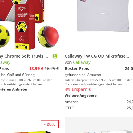
'Callaway Chrome Soft Truvis Golfball 3er gelb/schwarz'
Callaway TW CG OD Mikrofaser-Handtuch WHT 23
laway
von
Callaway
Preis
13,99 €
16,25 €
Bester Preis
24,0
 bei
Golf und Günstig
gefunden bei
Amazon
erprüft am 08.08.2026 um 00:56; der
zuletzt überprüft am 27.09.2025 um 00:03; der
 sich seitdem geändert haben.
Preis kann sich seitdem geändert haben.
4% Ersparnis
iteren Anbieter
Weitere Angebote:
Amazon
24,
OTTO
25,
- 20%