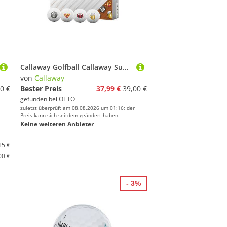
Callaway Golfball Callaway Supersoft Golfball (1 Dutzend) 12 Stück
von
Callaway
0 €
Bester Preis
37,99 €
39,00 €
gefunden bei
OTTO
zuletzt überprüft am 08.08.2026 um 01:16; der
Preis kann sich seitdem geändert haben.
Keine weiteren Anbieter
15 €
00 €
- 3%