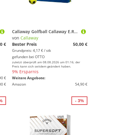
Callaway Golfball Callaway E.R.C. Soft Truvis Yellow Golfbälle – Maximale Länge, weiches, maximale Länge, weiches Gefühl und zuverlässige Kontrolle
von
Callaway
0 €
Bester Preis
50,00 €
Grundpreis: 4,17 € / stk
gefunden bei
OTTO
zuletzt überprüft am 08.08.2026 um 01:16; der
Preis kann sich seitdem geändert haben.
9% Ersparnis
90 €
Weitere Angebote:
00 €
Amazon
54,90 €
3%
- 3%