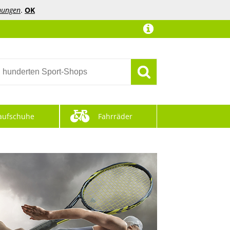
mungen
.
OK
aufschuhe
Fahrräder