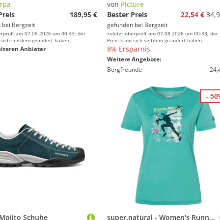
rpa
von
Picture
Preis
189,95 €
Bester Preis
22,54 €
34,9
 bei
Bergzeit
gefunden bei
Bergzeit
erprüft am 07.08.2026 um 00:43; der
zuletzt überprüft am 07.08.2026 um 00:43; der
 sich seitdem geändert haben.
Preis kann sich seitdem geändert haben.
8% Ersparnis
iteren Anbieter
Weitere Angebote:
Bergfreunde
24,
- 5
 Mojito Schuhe
super.natural - Women's Running Art Tee - Merinoshirt Gr S grün/ various