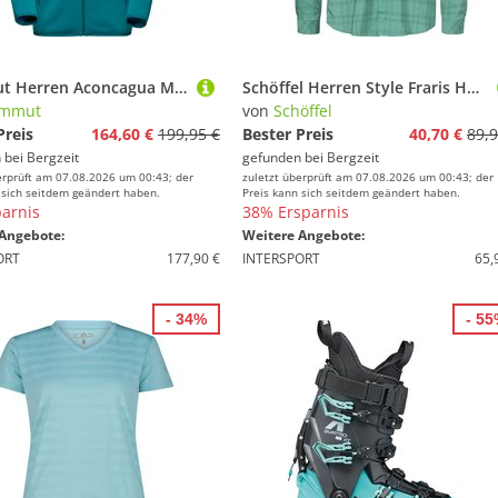
Mammut Herren Aconcagua ML Hoodie Jacke
Schöffel Herren Style Fraris Hemd
mmut
von
Schöffel
Preis
164,60 €
199,95 €
Bester Preis
40,70 €
89,9
 bei
Bergzeit
gefunden bei
Bergzeit
erprüft am 07.08.2026 um 00:43; der
zuletzt überprüft am 07.08.2026 um 00:43; der
 sich seitdem geändert haben.
Preis kann sich seitdem geändert haben.
arnis
38% Ersparnis
Angebote:
Weitere Angebote:
ORT
177,90 €
INTERSPORT
65,
- 34%
- 5