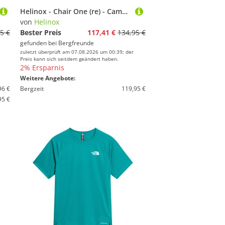
Helinox - Chair One (re) - Campingstuhl grün
von
Helinox
5 €
Bester Preis
117,41 €
134,95 €
gefunden bei
Bergfreunde
zuletzt überprüft am 07.08.2026 um 00:39; der
Preis kann sich seitdem geändert haben.
2% Ersparnis
Weitere Angebote:
96 €
Bergzeit
119,95 €
95 €