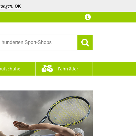
mungen
.
OK
aufschuhe
Fahrräder