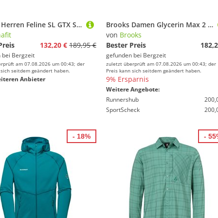
Dynafit Herren Feline SL GTX Schuhe
Brooks Damen Glycerin Max 2 Schuhe
afit
von
Brooks
Preis
132,20 €
189,95 €
Bester Preis
182,2
 bei
Bergzeit
gefunden bei
Bergzeit
erprüft am 07.08.2026 um 00:43; der
zuletzt überprüft am 07.08.2026 um 00:43; der
 sich seitdem geändert haben.
Preis kann sich seitdem geändert haben.
9% Ersparnis
iteren Anbieter
Weitere Angebote:
Runnershub
200,
SportScheck
200,
- 18%
- 5