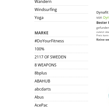
Wandern
Windsurfing
Yoga
von
Dyn
Bester 
gefunden
MARKE
zuletzt üb
Preis kann
Keine we
#DoYourFitness
100%
2117 OF SWEDEN
8 WEAPONS
8bplus
ABAHUB
abcdarts
Abus
AcePac