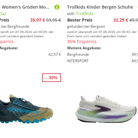
Chillaz - Women's Gröden Mountain Flower - Longsleeve Gr 42 türkis
Trollkids Kinder Bergen Schuhe
llaz
von
Trollkids
Preis
35,97 €
59,95 €
Bester Preis
32,29 €
49,9
 bei
Bergfreunde
gefunden bei
Bergzeit
erprüft am 07.08.2026 um 00:39; der
zuletzt überprüft am 07.08.2026 um 00:43; der
 sich seitdem geändert haben.
Preis kann sich seitdem geändert haben.
parnis
35% Ersparnis
Angebote:
Weitere Angebote:
42,57 €
Bergfreunde
39,
INTERSPORT
49,
- 30%