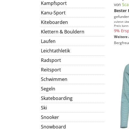
Kampfsport
von
Sca
Bester 
Kanu-Sport
gefunden
Kiteboarden
zuletzt üb
Preis kann
9% Ersp
Klettern & Bouldern
Weitere 
Laufen
Bergfreu
Leichtathletik
Radsport
Reitsport
Schwimmen
Segeln
Skateboarding
Ski
Snooker
Snowboard