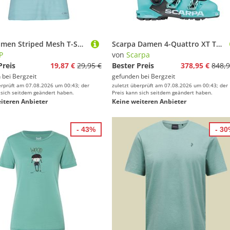
CMP Damen Striped Mesh T-Shirt
Scarpa Damen 4-Quattro XT Tourenskischuhe
P
von
Scarpa
Preis
19,87 €
29,95 €
Bester Preis
378,95 €
848,9
 bei
Bergzeit
gefunden bei
Bergzeit
erprüft am 07.08.2026 um 00:43; der
zuletzt überprüft am 07.08.2026 um 00:43; der
 sich seitdem geändert haben.
Preis kann sich seitdem geändert haben.
iteren Anbieter
Keine weiteren Anbieter
- 43%
- 3