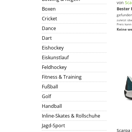
von
Sca
Boxen
Bester 
gefunden
Cricket
zuletzt üb
Preis kann
Dance
Keine we
Dart
Eishockey
Eiskunstlauf
Feldhockey
Fitness & Training
Fußball
Golf
Handball
Inline-Skates & Rollschuhe
Jagd-Sport
Scarpa