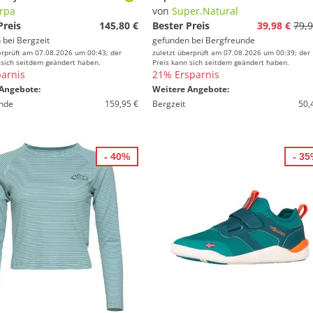
rpa
von
Super.Natural
Preis
145,80 €
Bester Preis
39,98 €
79,9
 bei
Bergzeit
gefunden bei
Bergfreunde
erprüft am 07.08.2026 um 00:43; der
zuletzt überprüft am 07.08.2026 um 00:39; der
 sich seitdem geändert haben.
Preis kann sich seitdem geändert haben.
arnis
21% Ersparnis
Angebote:
Weitere Angebote:
nde
159,95 €
Bergzeit
50,
- 40%
- 3