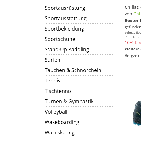
Sportausrüstung
von
Chi
Sportausstattung
Bester 
gefunden
Sportbekleidung
zuletzt üb
Preis kann
Sportschuhe
16% Ers
Stand-Up Paddling
Weitere 
Bergzeit
Surfen
Tauchen & Schnorcheln
Tennis
Tischtennis
Turnen & Gymnastik
Volleyball
Wakeboarding
Wakeskating