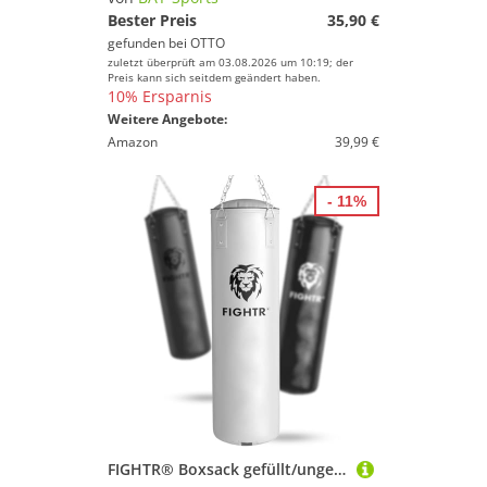
Bester Preis
35,90 €
gefunden bei
OTTO
zuletzt überprüft am 03.08.2026 um 10:19; der
Preis kann sich seitdem geändert haben.
10% Ersparnis
Weitere Angebote:
Amazon
39,99 €
- 11%
FIGHTR® Boxsack gefüllt/ungefüllt - extrem robust & langlebig | Boxsack Set inkl. 4-Punkt-Stahlkette für Boxen, Kickboxen, MMA, Muay Thai und weitere Kampfsportarten