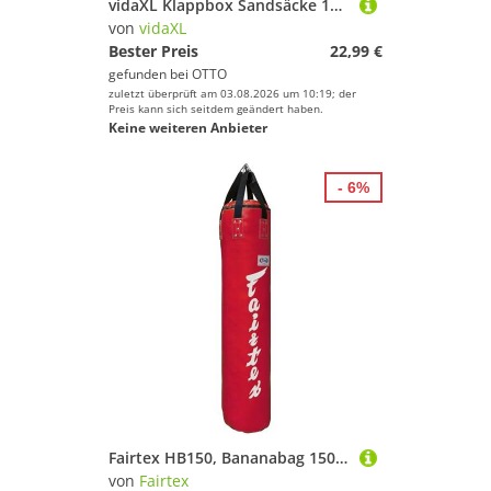
vidaXL Klappbox Sandsäcke 10 Stk. Dunkelgrün 103 x 25 cm HDPE
von
vidaXL
Bester Preis
22,99 €
gefunden bei
OTTO
zuletzt überprüft am 03.08.2026 um 10:19; der
Preis kann sich seitdem geändert haben.
Keine weiteren Anbieter
- 6%
Fairtex HB150, Bananabag 150x34cm Boxsack (Rot)
von
Fairtex