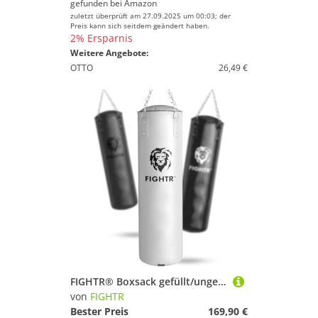
gefunden bei
Amazon
zuletzt überprüft am 27.09.2025 um 00:03; der
Preis kann sich seitdem geändert haben.
2% Ersparnis
Weitere Angebote:
OTTO
26,49 €
FIGHTR® Boxsack gefüllt/ungefüllt - extrem robust & langlebig | Boxsack Set inkl. 4-Punkt-Stahlkette für Boxen, Kickboxen, MMA, Muay Thai und weitere Kampfsportarten
von
FIGHTR
Bester Preis
169,90 €