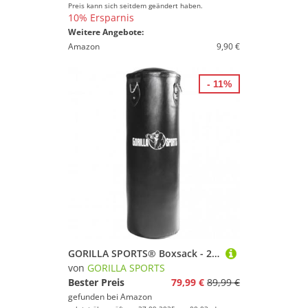
Preis kann sich seitdem geändert haben.
10% Ersparnis
Weitere Angebote:
Amazon
9,90 €
- 11%
GORILLA SPORTS® Boxsack - 27kg / 37kg, Gefüllt, Hängend, mit Heavy Duty Vierpunkt-Stahlkette und 4 Karabinerhaken, Kunstleder, Schwarz - Punchingsäcke, Punching Bag, Sandsack, Boxing Bag, MMA
von
GORILLA SPORTS
Bester Preis
79,99 €
89,99 €
gefunden bei
Amazon