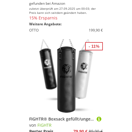
gefunden bei
Amazon
zuletzt überprüft am 27.09.2025 um 00:03; der
Preis kann sich seitdem geändert haben.
15% Ersparnis
Weitere Angebote:
OTTO
199,90 €
- 11%
FIGHTR® Boxsack gefüllt/ungefüllt - extrem robust & langlebig | Boxsack Set inkl. 4-Punkt-Stahlkette für Boxen, Kickboxen, MMA, Muay Thai und weitere Kampfsportarten
von
FIGHTR
Bester Preis
79,90 €
89,90 €