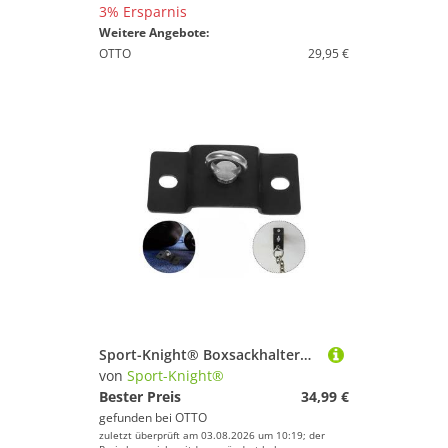
3% Ersparnis
Weitere Angebote:
OTTO
29,95 €
Sport-Knight® Boxsackhalterung Boxsack-Halterung Decke/Wand, bel. bis 300 kg, für Zuhause und Studio
von
Sport-Knight®
Bester Preis
34,99 €
gefunden bei
OTTO
zuletzt überprüft am 03.08.2026 um 10:19; der