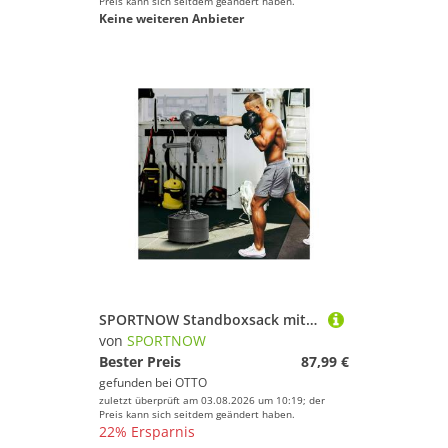
Preis kann sich seitdem geändert haben.
Keine weiteren Anbieter
SPORTNOW Standboxsack mit Punchingball, Reflexstange, 1,63-2,05 m höhenverstellbar (Boxständer, 1-tlg., Boxsack), mit Pratze, Standboxtrainer für Boxing, HDPE, Kunstleder
von
SPORTNOW
Bester Preis
87,99 €
gefunden bei
OTTO
zuletzt überprüft am 03.08.2026 um 10:19; der
Preis kann sich seitdem geändert haben.
22% Ersparnis