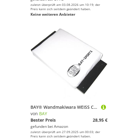
zuletzt überprüft am 03.08.2026 um 10:19; der
Preis kann sich seitdem geändert haben.
Keine weiteren Anbieter
BAY® Wandmakiwara WEISS CANVAS 40 x 22 cm Sport Makiwara aus Holz Wand Wandmontage Schlagpolster Schlagkissen, Sandsack, Boxsack, Wandsandsack, Makiwara, Wandschlagpolster, Wandschlagkissen, Wandboxsack Wandkissen white Wandboxkissen Wandboxpolster Boxpolster Wand Boxkissen Mauer wing tsun chun
von
BAY
Bester Preis
28,95 €
gefunden bei
Amazon
zuletzt überprüft am 27.09.2025 um 00:03; der
Preis kann sich seitdem geändert haben.