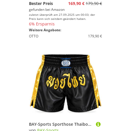
Bester Preis
169,90 €
179,90 €
gefunden bei
Amazon
zuletzt überprüft am 27.09.2025 um 00:03; der
Preis kann sich seitdem geändert haben.
6% Ersparnis
Weitere Angebote:
OTTO
179,90 €
BAY-Sports Sporthose Thaiboxhose REMY Muay Thai Hose Shorts Thaiboxen MMA kurz Kickboxen kurze, leichte, locker sitzende Trainingshose, Schwarz/Gold
von
BAY-Sports