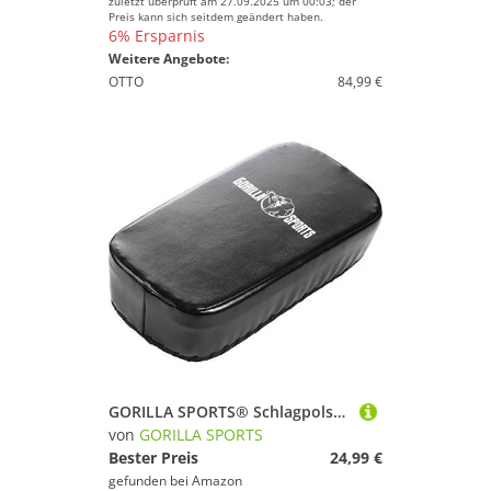
zuletzt überprüft am 27.09.2025 um 00:03; der
Preis kann sich seitdem geändert haben.
6% Ersparnis
Weitere Angebote:
OTTO
84,99 €
GORILLA SPORTS® Schlagpolster - mit 3 Griffe, 40x20x15 cm, Kunstleder, Schwarz - Schlagkissen, Handpratzen, Trainerpratzen, Boxpads, Boxsack, Kampfsport, Kickboxen, Thaiboxen, MMA, Muay Thai, Karate
von
GORILLA SPORTS
Bester Preis
24,99 €
gefunden bei
Amazon