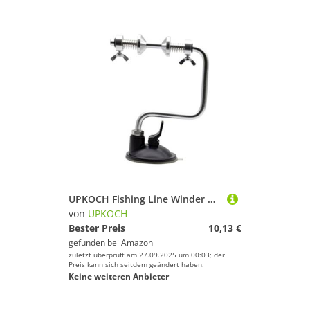
UPKOCH Fishing Line Winder Angelschnur Spulgerät mit Starkem Saugnapf Einstellbare Klemmkraft Kompakt Leicht Verhindert Schnurverdrehung für Geflochtene Angelschnur Praktisches Spooling
von
UPKOCH
Bester Preis
10,13 €
gefunden bei
Amazon
zuletzt überprüft am 27.09.2025 um 00:03; der
Preis kann sich seitdem geändert haben.
Keine weiteren Anbieter