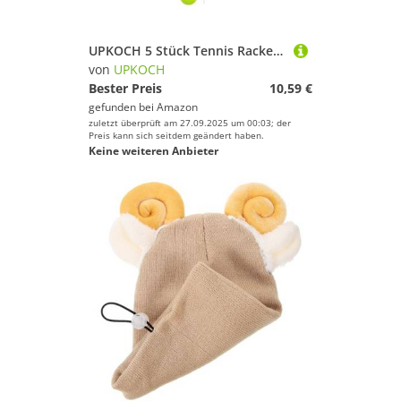
Schwimmen
Segeln
UPKOCH 5 Stück Tennis Racket Vibrationsdämpfer DIY Langer Stoßabsorber Fluoreszierendes Grün Installieren Geeignet für Verschiedene Tennisschläger Schlägeffektivität und Schockwirkung
Skateboarding
von
UPKOCH
Bester Preis
10,59 €
Ski
gefunden bei
Amazon
Snooker
zuletzt überprüft am 27.09.2025 um 00:03; der
Preis kann sich seitdem geändert haben.
Snowboard
Keine weiteren Anbieter
Sportausrüstung
Sportausstattung
Sportbekleidung
Sportschuhe
Squash
Stand-Up Paddling
Surfen
Tauchen & Schnorcheln
Tennis
Tischtennis