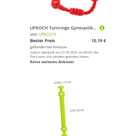
Deinem Sport.
Fitness & Training
Fußball
Golf
UPKOCH Turnringe Gymnastikringe Fitness Ringe für Outdoor Indoor Kindgerechte Kletterringe mit Glatter Oberfläche Kompakt und Tragbar für Spielplatz und Hindernisparcours
Inline-Skates & Rollschuhe
von
UPKOCH
Jagd-Sport
Bester Preis
15,19 €
gefunden bei
Amazon
Kampfsport
zuletzt überprüft am 27.09.2025 um 00:03; der
Kanu-Sport
Preis kann sich seitdem geändert haben.
Keine weiteren Anbieter
Kiteboarden
Klettern & Bouldern
Laufen
Leichtathletik
Paintball
Radsport
Reitsport
Rollhockey
Rudern