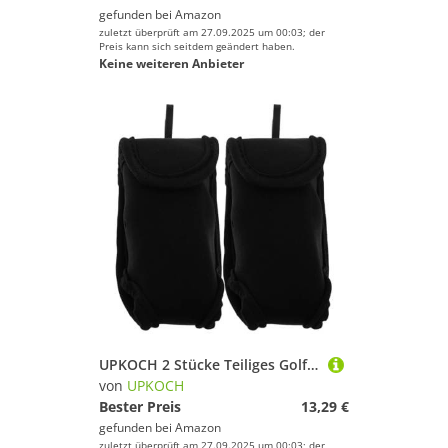
gefunden bei
Amazon
zuletzt überprüft am 27.09.2025 um 00:03; der
Preis kann sich seitdem geändert haben.
Keine weiteren Anbieter
UPKOCH 2 Stücke Teiliges Golfball-täschchen Leichte Kompakte Golfbälle Aufbewahrungstasche mit Tragbarem Design Multifunktional als Golfball-Tragetasche und Gürtelbeutel für Herren und
von
UPKOCH
Bester Preis
13,29 €
gefunden bei
Amazon
zuletzt überprüft am 27.09.2025 um 00:03; der