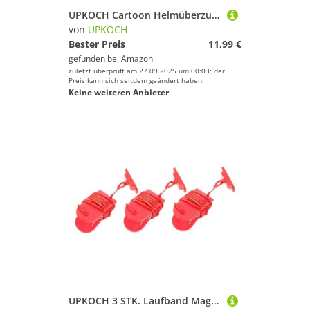
Turnen & Gymnastik
UPKOCH Cartoon Helmüberzug für Skihelme Weicher Waschbarer Schutzbezug Leichtes Tragbares Design Optimal für Snowboards und Skifahren Dekorativer Helmbezug in Khaki mit Hörnern
von
UPKOCH
Volleyball
Bester Preis
11,99 €
Wakeboarding
gefunden bei
Amazon
Wakeskating
zuletzt überprüft am 27.09.2025 um 00:03; der
Preis kann sich seitdem geändert haben.
Wandern
Keine weiteren Anbieter
Windsurfing
Yoga
UPKOCH
Geschlecht
Preis
% Sale
Farbe
UPKOCH 3 STK. Laufband Magnetischer Sicherheitsschlüssel Ersatz Not-stopp Schlüssel mit Robustem Abs Gehäuse für Fitnessgeräte Kompatibel mit Verschiedenen Laufbandmodellen Fitness