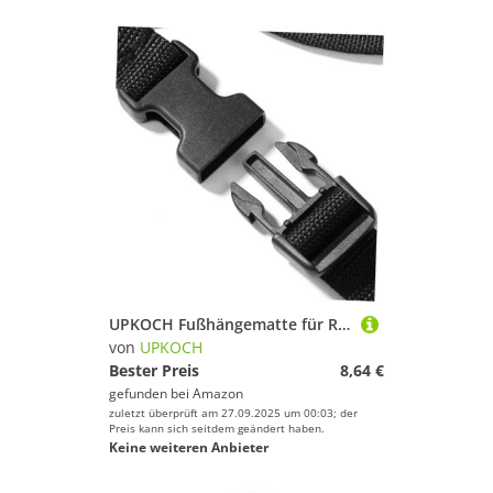
UPKOCH Fußhängematte für Reisen Komfortable Oxford tuch Fußstütze Vielseitig für Flugzeug Büro und Zuhause Einfache Befestigung Am Tischgestell Atmungsaktiv Tragbar und Ergonomisch für
von
UPKOCH
Bester Preis
8,64 €
gefunden bei
Amazon
zuletzt überprüft am 27.09.2025 um 00:03; der
Preis kann sich seitdem geändert haben.
Keine weiteren Anbieter