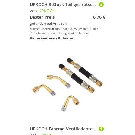
UPKOCH 3 Stück Teiliges rutschfeste Schaumstoff Griffe für Gehstock und Krücken Gepolstert und Komfortabel Ergonomisch Geformt für Lange Nutzung Passend für Standard handgriffe und
von
UPKOCH
Bester Preis
6,76 €
gefunden bei
Amazon
zuletzt überprüft am 27.09.2025 um 00:03; der
Preis kann sich seitdem geändert haben.
Keine weiteren Anbieter
UPKOCH Fahrrad Ventiladapter Abgewinkelte Verlängerung Ventilerweiterung Leckdicht Kompatibel mit Tubeless Roller Reifen Luftpumpe Zubehör