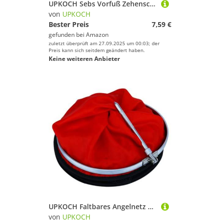
UPKOCH Sebs Vorfuß Zehenschutz Elastische Verschleißfeste Ballett Zehenkappen Atmungsaktive Polsterung Komfortable Schutzabdeckung für Spitzenschuhe und Tanzschuhe Ballettgeeignet
von
UPKOCH
Bester Preis
7,59 €
gefunden bei
Amazon
zuletzt überprüft am 27.09.2025 um 00:03; der
Preis kann sich seitdem geändert haben.
Keine weiteren Anbieter
UPKOCH Faltbares Angelnetz Nylon Schnell Trocknend Fischschutznetz mit Tiefen Maschen Design für Fischfang und Fischaufbewahrung Leicht und Kompakt für Krabben Garnelen Hummer und
von
UPKOCH