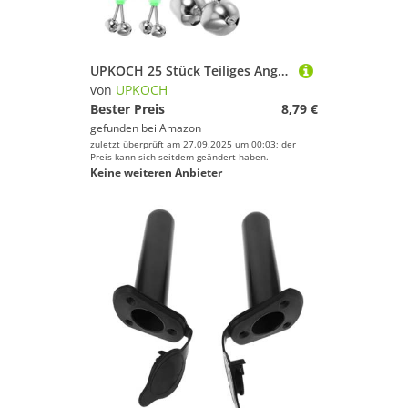
UPKOCH 25 Stück Teiliges Angelglocken aus Edelstahl mit Alarmfunktion Mehrzweck Angelruten Bissanzeiger für Meeresangeln Tragbare Leichte Doppelalarm Glocken für Wurf und Seeangelruten
von
UPKOCH
Bester Preis
8,79 €
gefunden bei
Amazon
zuletzt überprüft am 27.09.2025 um 00:03; der
Preis kann sich seitdem geändert haben.
Keine weiteren Anbieter