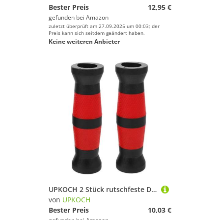
Bester Preis
12,95 €
gefunden bei
Amazon
zuletzt überprüft am 27.09.2025 um 00:03; der
Preis kann sich seitdem geändert haben.
Keine weiteren Anbieter
UPKOCH 2 Stück rutschfeste Dumbbell-griffschoner in Rot-schwarz Gewichtheber Griffpolster für Hanteln Klimmzugstangen und Fitnessgeräte Sicherer Halt und Feste Fixierung Beim Training
von
UPKOCH
Bester Preis
10,03 €