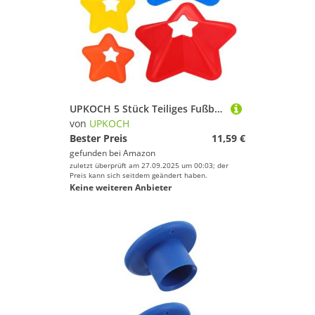
UPKOCH 5 Stück Teiliges Fußball Trainingskegel Sternförmige Markierungsscheiben für Präzises Passspiel Vielseitig Einsetzbar für Training Spiele und Schulsport Tragbar in Rot Orange Gelb
von
UPKOCH
Bester Preis
11,59 €
gefunden bei
Amazon
zuletzt überprüft am 27.09.2025 um 00:03; der
Preis kann sich seitdem geändert haben.
Keine weiteren Anbieter