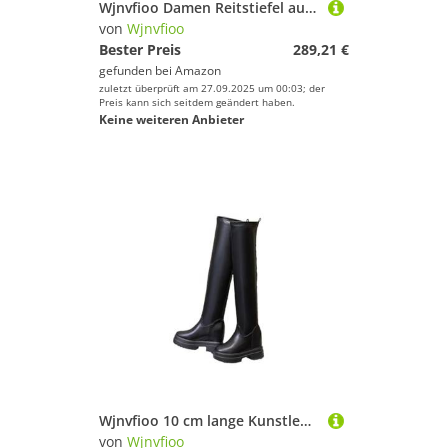
Wjnvfioo Damen Reitstiefel aus echtem Leder, kniehoch, runder Zehenbereich, flacher Reißverschluss, Schnalle, modisch, lange Stiefel
von
Wjnvfioo
Bester Preis
289,21 €
gefunden bei
Amazon
zuletzt überprüft am 27.09.2025 um 00:03; der
Preis kann sich seitdem geändert haben.
Keine weiteren Anbieter
Wjnvfioo 10 cm lange Kunstleder-Stiefel, runde Zehenpartie, Frühlings-Plateau-Reißverschluss, Herbststiefel, Winter, kniehohe Stiefel, Schneeschuhe
von
Wjnvfioo