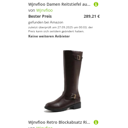
Wjnvfioo Damen Reitstiefel aus echtem Leder, kniehoch, runder Zehenbereich, flacher Reißverschluss, Schnalle, modisch, lange Stiefel
von
Wjnvfioo
Bester Preis
289,21 €
gefunden bei
Amazon
zuletzt überprüft am 27.09.2025 um 00:03; der
Preis kann sich seitdem geändert haben.
Keine weiteren Anbieter
Wjnvfioo Retro Blockabsatz Ritterstiefel für Damen, runder Zehenbereich, seitlicher Reißverschluss, Metallschnalle, kniefrei, hohe Stiefel