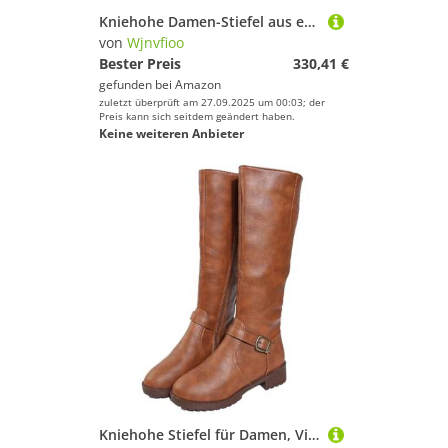
Kniehohe Damen-Stiefel aus echtem Leder, runde Zehenpartie, Plateau, dick, mittelhohe Absätze, Schnalle, Reißverschluss, Winterschuhe
von
Wjnvfioo
Bester Preis
330,41 €
gefunden bei
Amazon
zuletzt überprüft am 27.09.2025 um 00:03; der
Preis kann sich seitdem geändert haben.
Keine weiteren Anbieter
Kniehohe Stiefel für Damen, Vintage-Stil, kniehoch, Plateau, lange Stiefel, Herbst, Winter, PU-Leder, Reißverschluss, warme Stiefel