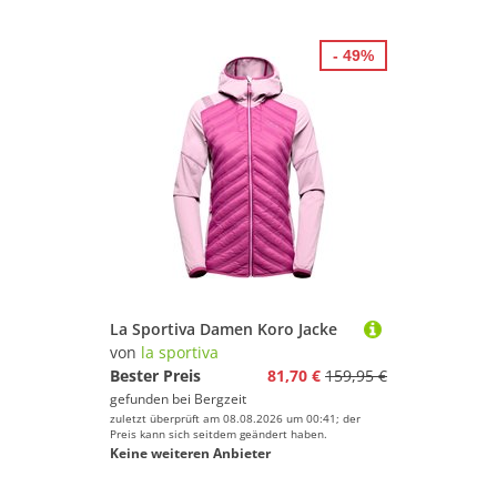
Basketball
Billard
- 49%
Bootssport
Bowling & Kegeln
Boxen
Cheerleading
Cricket
Dance
Dart
Eishockey
Eiskunstlauf
La Sportiva Damen Koro Jacke
Fechten
von
la sportiva
Feldhockey
Bester Preis
81,70 €
159,95 €
gefunden bei
Bergzeit
Fitness & Training
zuletzt überprüft am 08.08.2026 um 00:41; der
Fußball
Preis kann sich seitdem geändert haben.
Keine weiteren Anbieter
Futsal