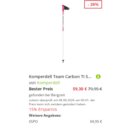
Golf
- 26%
Handball
Inline-Skates & Rollschuhe
Jagd-Sport
Kampfsport
Kanu-Sport
Klettern & Bouldern
Lacrosse
Laufen
Leichtathletik
Komperdell Team Carbon TI Skistöcke
Paintball
von
Komperdell
Bester Preis
59,30 €
79,95 €
Radsport
gefunden bei
Bergzeit
Reitsport
zuletzt überprüft am 08.08.2026 um 00:41; der
Preis kann sich seitdem geändert haben.
Rollhockey
15% Ersparnis
Schwimmen
Weitere Angebote:
XSPO
69,95 €
Segeln