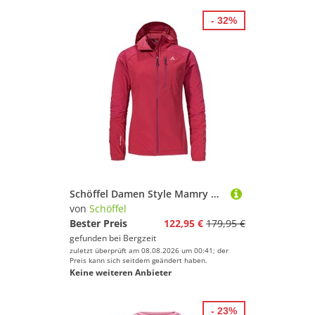
Wakeboarding
Wakeskating
- 32%
Wandern
Windsurfing
Yoga
Marke
Geschlecht
Preis
Schöffel Damen Style Mamry Hybrid Jacke
% Sale
von
Schöffel
Bester Preis
122,95 €
179,95 €
Pink
gefunden bei
Bergzeit
zuletzt überprüft am 08.08.2026 um 00:41; der
Preis kann sich seitdem geändert haben.
Keine weiteren Anbieter
- 23%