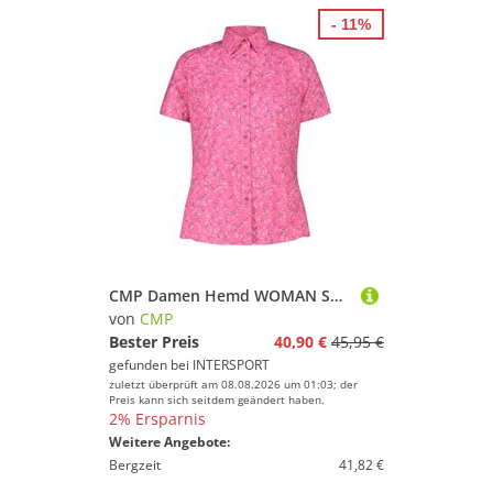
Skateboarding
- 11%
Ski
Snooker
Snowboard
Sportausrüstung
Sportausstattung
Sportbekleidung
Sportschuhe
Squash
Stand-Up Paddling
CMP Damen Hemd WOMAN SHIRT
Surfen
von
CMP
Tauchen & Schnorcheln
Bester Preis
40,90 €
45,95 €
gefunden bei
INTERSPORT
Tennis
zuletzt überprüft am 08.08.2026 um 01:03; der
Tischtennis
Preis kann sich seitdem geändert haben.
2% Ersparnis
Turnen & Gymnastik
Weitere Angebote:
Volleyball
Bergzeit
41,82 €