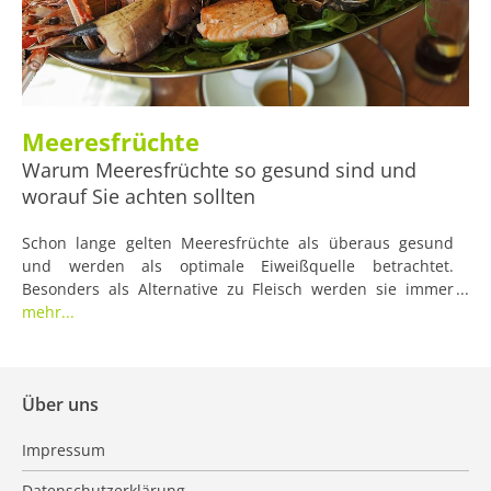
Meeresfrüchte
Warum Meeresfrüchte so gesund sind und
worauf Sie achten sollten
Schon lange gelten Meeresfrüchte als überaus gesund
und werden als optimale Eiweißquelle betrachtet.
Besonders als Alternative zu Fleisch werden sie immer
wieder angepriesen. Was alles tatsächlich in den
mehr...
Meeresfrüchten steckt und auf was Sie beim Verzehr
achten müssen, erfahren Sie hier.
Über uns
Impressum
Datenschutzerklärung