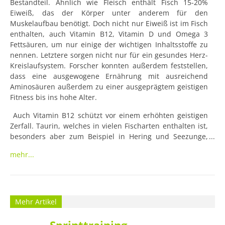
Bestandteil. Ähnlich wie Fleisch enthält Fisch 15-20% 
Eiweiß, das der Körper unter anderem für den 
Muskelaufbau benötigt. Doch nicht nur Eiweiß ist im Fisch 
enthalten, auch Vitamin B12, Vitamin D und Omega 3 
Fettsäuren, um nur einige der wichtigen Inhaltsstoffe zu 
nennen. Letztere sorgen nicht nur für ein gesundes Herz-
Kreislaufsystem. Forscher konnten außerdem feststellen, 
dass eine ausgewogene Ernährung mit ausreichend 
Aminosäuren außerdem zu einer ausgeprägtem geistigen 
Fitness bis ins hohe Alter.
 Auch Vitamin B12 schützt vor einem erhöhten geistigen 
Zerfall. Taurin, welches in vielen Fischarten enthalten ist, 
besonders aber zum Beispiel in Hering und Seezunge, 
beeinflusst die Entwicklung des Gehirns schon beim Fötus 
mehr...
und unterstützt die Entwicklung der Augen-Netzhaut. Ein 
weiterer, wichtiger Vorteil von Fisch ist sein 
hoher Jodanteil. Welcher Fisch ist besonders 
empfehlenswert? Aus gesundheitlichen Aspekten dienen 
unterschiedliche Fischarten der Abdeckung 
Mehr Artikel
unterschiedlicher Bedürfnisse. Besonders jodhaltig und 
daher empfehlenswert sind Speisefischarten wie 