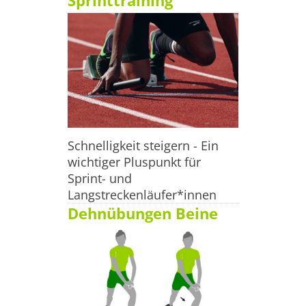
Sprinttraining
Schellfisch und Kabeljau, oder Meeresfrüchte wie 
Garnelen. Während einer fettarmen Diät sollte man vor 
allem zu fettarmen Fischen greifen. Auch hier ist der 
Kabeljau angeraten, aber auch Alaska Seelachs und 
Scholle haben
Schnelligkeit steigern - Ein
wichtiger Pluspunkt für
Sprint- und
Langstreckenläufer*innen
Dehnübungen Beine