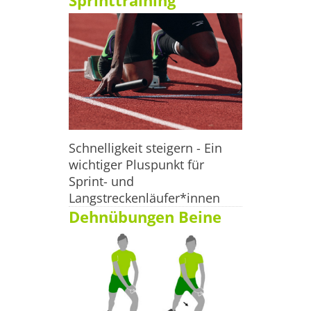
Sprinttraining
Hause geliefert und vor Ort aufgebaut. Außerdem ist eine 
Ratenfinanzierung ab einem gewissen Einkaufswert und 
Bonität vorausgesetzt möglich.

 Sortiment, Marken & Spezialisierung

 Nike, Puma, Adidas, Reebok,
Schnelligkeit steigern - Ein
wichtiger Pluspunkt für
Sprint- und
Langstreckenläufer*innen
Dehnübungen Beine