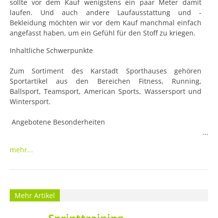
sollte vor dem Kauf wenigstens ein paar Meter damit 
laufen. Und auch andere Laufausstattung und -
Bekleidung möchten wir vor dem Kauf manchmal einfach 
angefasst haben, um ein Gefühl für den Stoff zu kriegen.
Inhaltliche Schwerpunkte

Zum Sortiment des Karstadt Sporthauses gehören 
Sportartikel aus den Bereichen Fitness, Running, 
Ballsport, Teamsport, American Sports, Wassersport und 
Wintersport.

 Angebotene Besonderheiten

 Laufsportkunden können an einer Laufbandanalyse 
mehr...
teilnehmen und eine Fußmessung vornehmen lassen. 
Zusätzlich bietet Karstadt Laufkurse für Anfänger an. Für 
Radsportler gibt es eine hauseigene Werkstatt und 
Wanderfreunde können ihre Wanderschuhe neu besohlen 
lassen. Es gibt außerdem einen Verleih, Griffwechsel- und 
Mehr Artikel
Besaitungsservice von Schlägern für Badminton, Tennis 
und Squash. Fitnessgeräte werden auf Wunsch nach 