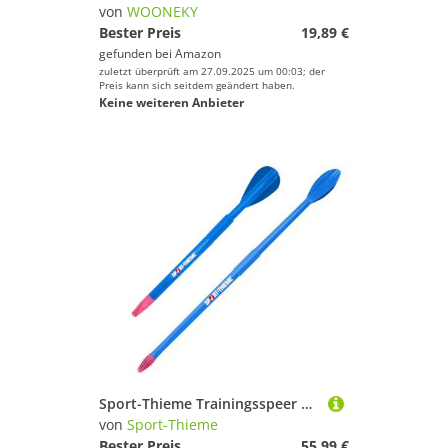
Preis
von
WOONEKY
Bester Preis
19,89 €
% Sale
gefunden bei
Amazon
zuletzt überprüft am 27.09.2025 um 00:03; der
Farbe
Preis kann sich seitdem geändert haben.
Keine weiteren Anbieter
Sport-Thieme Trainingsspeer Turbojav | 3-teilig für Schüler, Anfänger | Hand-Augen-Koordination | Robuster Kunststoff | Entwickelt von Tom Petranoff | Methodik | Indoor
von
Sport-Thieme
Bester Preis
55,99 €