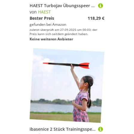
HAEST TurboJav Übungsspeer - Speer 800g - Speerwurf Kinder - Speerwerfen - Trainingsspeer
von
HAEST
Bester Preis
118,29 €
gefunden bei
Amazon
zuletzt überprüft am 27.09.2025 um 00:03; der
Preis kann sich seitdem geändert haben.
Keine weiteren Anbieter
ibasenice 2 Stück Trainingsspeer Wurfspeer aus Weichem Kunststoff Sicherer Wurftrainer für Erwachsene Langlebiger Kunststoff für Schule Wettkampf Farbiges Wurfspielzeug