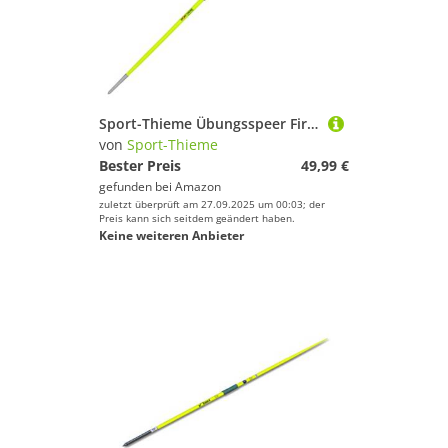
Sport-Thieme Übungsspeer First Fly | Umstieg vom Übungs- zum Wettkampfspeer | Ideal für Anfänger | Schnurkordel-Griff | Aluminium & Stahl | 125 cm Länge | 20 mm Durchmesser | 250 g | Neon-Gelb
von
Sport-Thieme
Bester Preis
49,99 €
gefunden bei
Amazon
zuletzt überprüft am 27.09.2025 um 00:03; der
Preis kann sich seitdem geändert haben.
Keine weiteren Anbieter