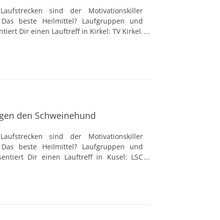
aufstrecken sind der Motivationskiller
Das beste Heilmittel? Laufgruppen und
iert Dir einen Lauftreff in Kirkel: TV Kirkel.
professionellen und erfahrenen Trainern
chläge geben und die Gesundheit der Läufer
ftreffs die idealen Anlaufstellen für Lauf-
gen den Schweinehund
aufstrecken sind der Motivationskiller
Das beste Heilmittel? Laufgruppen und
sentiert Dir einen Lauftreff in Kusel: LSC
 werden von professionellen und erfahrenen
liche Ratschläge geben und die Gesundheit
t sind Lauftreffs die idealen Anlaufstellen
is.