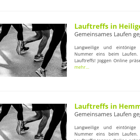
die Gesundheit der Läufer im
idealen Anlaufstellen für Lauf-
Lauftreffs in Heili
Gemeinsames Laufen ge
Langweilige und eintönige L
Nummer eins beim Laufen. 
Lauftreffs! Joggen Online präse
Nordic-Walking Lauftreff. Viel
mehr...
erfahrenen Trainern begleite
Gesundheit der Läufer im Blic
Anlaufstellen für Lauf-Anfänger
Lauftreffs in Hem
Gemeinsames Laufen ge
Langweilige und eintönige L
Nummer eins beim Laufen. 