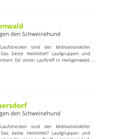
 Blick haben. Damit sind Lauftreffs die
Anfänger und Lauf-Profis.
genwald
gen den Schweinehund
aufstrecken sind der Motivationskiller
Das beste Heilmittel? Laufgruppen und
ntiert Dir einen Lauftreff in Heiligenwald:
e Lauftreffs werden von professionellen und
t, die nützliche Ratschläge geben und die
k haben. Damit sind Lauftreffs die idealen
 und Lauf-Profis.
mersdorf
gen den Schweinehund
aufstrecken sind der Motivationskiller
Das beste Heilmittel? Laufgruppen und