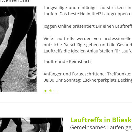
chweinehund
Langweilige und eintönige Laufstrecken sin
Laufen. Das beste Heilmittel? Laufgruppen un
Joggen Online präsentiert Dir einen Lauftref
Viele Lauftreffs werden von professionelle
nützliche Ratschläge geben und die Gesundh
Lauftreffs die idealen Anlaufstellen für Lauf
Lauffreunde Reimsbach

Anfänger und Fortgeschrittene. Treffpunkte
08:30 Uhr Sonntag: Lücknerparkplatz Beckin
mehr...
 Tempo: Normal Geeignet für Einsteiger Geeignet für fortgeschrittene Läufer

 Kontakt Wolfgang Schwarzenberger 66 Beckingen-Reimsbach Tel.: 0163-8197700 
eMail: wolfgang.schwarzenberger@serviplus
Lauftreffs in Blies
Gemeinsames Laufen ge
 Wenn Du selbst noch einen Lauftreff in
