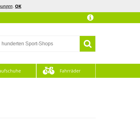
mungen
.
OK
aufschuhe
Fahrräder