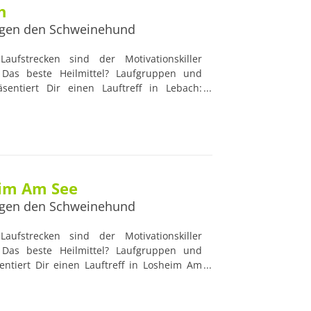
h
gen den Schweinehund
aufstrecken sind der Motivationskiller
Das beste Heilmittel? Laufgruppen und
äsentiert Dir einen Lauftreff in Lebach:
uftreffs werden von professionellen und
t, die nützliche Ratschläge geben und die
k haben. Damit sind Lauftreffs die idealen
 und Lauf-Profis.
eim Am See
gen den Schweinehund
aufstrecken sind der Motivationskiller
Das beste Heilmittel? Laufgruppen und
sentiert Dir einen Lauftreff in Losheim Am
e Lauftreffs werden von professionellen und
t, die nützliche Ratschläge geben und die
k haben. Damit sind Lauftreffs die idealen