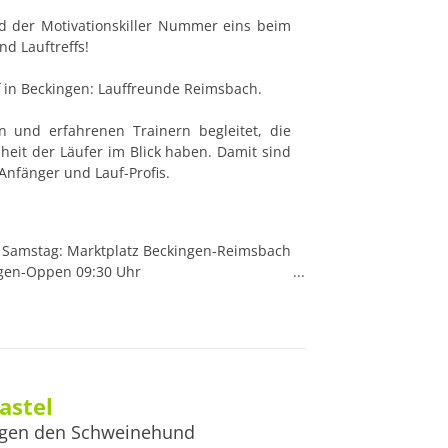
d der Motivationskiller Nummer eins beim 
d Lauftreffs!

f in Beckingen: Lauffreunde Reimsbach.

n und erfahrenen Trainern begleitet, die 
eit der Läufer im Blick haben. Damit sind 
-Anfänger und Lauf-Profis.
: Samstag: Marktplatz Beckingen-Reimsbach 
gen-Oppen 09:30 Uhr

.de

kastel
gen den Schweinehund