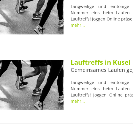
Langweilige und eintönige L
Nummer eins beim Laufen. 
Lauftreffs! Joggen Online präsent
Viele Lauftreffs werden von 
mehr...
begleitet, die nützliche Rats
im Blick haben. Damit sind Lau
Anfänger und Lauf-Profis.
Lauftreffs in Kusel
Gemeinsames Laufen ge
Langweilige und eintönige L
Nummer eins beim Laufen. 
Lauftreffs! Joggen Online prä
Athlon Kusel. Viele Lauftreffs
mehr...
Trainern begleitet, die nütz
der Läufer im Blick haben. Dami
für Lauf-Anfänger und Lauf-Prof