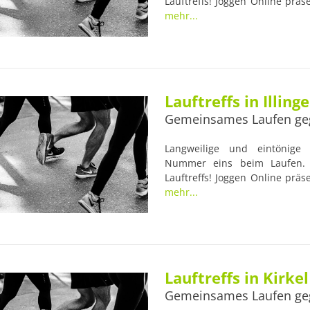
Lauftreffs! Joggen Online präs
Lauftreff Hemmersdorf. Viele 
mehr...
erfahrenen Trainern begleite
Gesundheit der Läufer im Blic
Anlaufstellen für Lauf-Anfänger
Lauftreffs in Illing
Gemeinsames Laufen ge
Langweilige und eintönige L
Nummer eins beim Laufen. 
Lauftreffs! Joggen Online präsen
Lauftreff Hirzweiler e.V.. Viel
mehr...
erfahrenen Trainern begleite
Gesundheit der Läufer im Blic
Anlaufstellen für Lauf-Anfänger
Lauftreffs in Kirkel
Gemeinsames Laufen ge