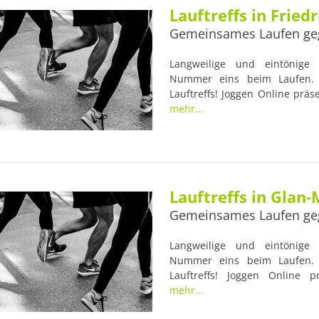
Lauftreffs in Fried
Gemeinsames Laufen ge
Langweilige und eintönige L
Nummer eins beim Laufen. 
Lauftreffs! Joggen Online präse
Lauftreff "Fribi Fun Runners". 
mehr...
und erfahrenen Trainern begl
die Gesundheit der Läufer im
idealen Anlaufstellen für Lauf-
Lauftreffs in Glan
Gemeinsames Laufen ge
Langweilige und eintönige L
Nummer eins beim Laufen. 
Lauftreffs! Joggen Online p
Münchweiler: TuS-Lauftreff. V
mehr...
und erfahrenen Trainern begl