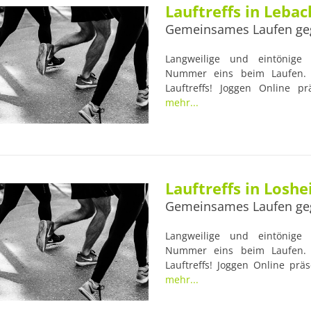
Lauftreffs in Lebac
Gemeinsames Laufen ge
Langweilige und eintönige L
Nummer eins beim Laufen. 
Lauftreffs! Joggen Online pr
Lebacher Lauftreff. Viele La
mehr...
erfahrenen Trainern begleite
Gesundheit der Läufer im Blic
Anlaufstellen für Lauf-Anfänger
Lauftreffs in Losh
Gemeinsames Laufen ge
Langweilige und eintönige L
Nummer eins beim Laufen. 
Lauftreffs! Joggen Online prä
See: Lauftreff TV-Losheim. Viel
mehr...
erfahrenen Trainern begleite
Gesundheit der Läufer im Blic