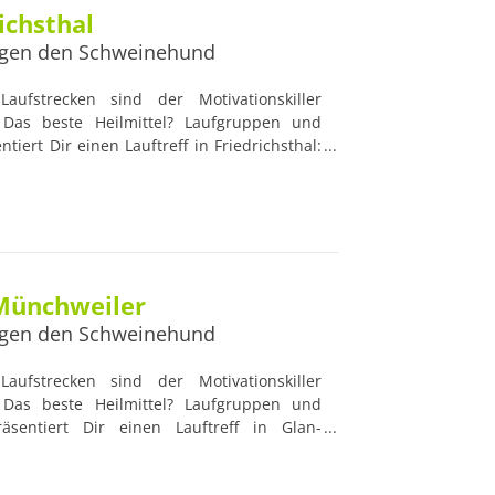
richsthal
gen den Schweinehund
aufstrecken sind der Motivationskiller
Das beste Heilmittel? Laufgruppen und
ntiert Dir einen Lauftreff in Friedrichsthal:
Viele Lauftreffs werden von professionellen
eitet, die nützliche Ratschläge geben und
 Blick haben. Damit sind Lauftreffs die
Anfänger und Lauf-Profis.
-Münchweiler
gen den Schweinehund
aufstrecken sind der Motivationskiller
Das beste Heilmittel? Laufgruppen und
räsentiert Dir einen Lauftreff in Glan-
iele Lauftreffs werden von professionellen
eitet, die nützliche Ratschläge geben und