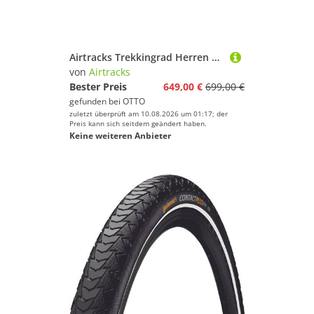
Airtracks Trekkingrad Herren Trekking Fahrrad 28 Zoll AREAL, 21 Gang Shimano, Kettenschaltung, (Shimano RD- TY500 SGS), Blau - Rahmenhöhen 48cm, 52cm, 56cm und 60cm - Mod. 2026
von
Airtracks
Bester Preis
649,00 €
699,00 €
gefunden bei
OTTO
zuletzt überprüft am 10.08.2026 um 01:17; der
Preis kann sich seitdem geändert haben.
Keine weiteren Anbieter