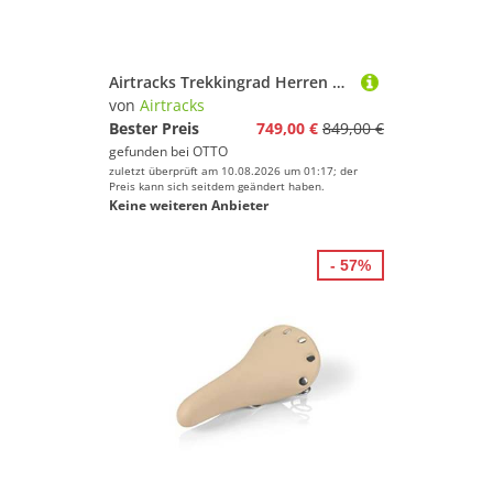
Airtracks Trekkingrad Herren Trekking Fahrrad 28 Zoll Trekkingrad TR.2835, 24 Gang Shimano SHIMANO ALIVIO RD-M31000 SGS Schaltwerk, Kettenschaltung, - Rahmenhöhen 52 cm 56 cm 60cm - Modelljahr 2026
von
Airtracks
Bester Preis
749,00 €
849,00 €
gefunden bei
OTTO
zuletzt überprüft am 10.08.2026 um 01:17; der
Preis kann sich seitdem geändert haben.
Keine weiteren Anbieter
- 57%