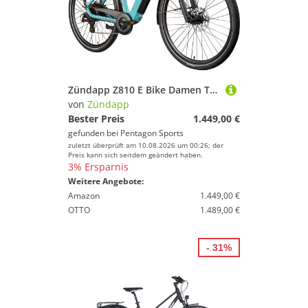
Zündapp Z810 E Bike Damen Trekkingrad ab 165 cm Elektrofahrrad 550 Wh Pedelec Trekking Rad Fahrrad mit 8 Gang und Beleuchtung StVZO
von
Zündapp
Bester Preis
1.449,00 €
gefunden bei
Pentagon Sports
zuletzt überprüft am 10.08.2026 um 00:26; der
Preis kann sich seitdem geändert haben.
3% Ersparnis
Weitere Angebote:
Amazon
1.449,00 €
OTTO
1.489,00 €
- 31%