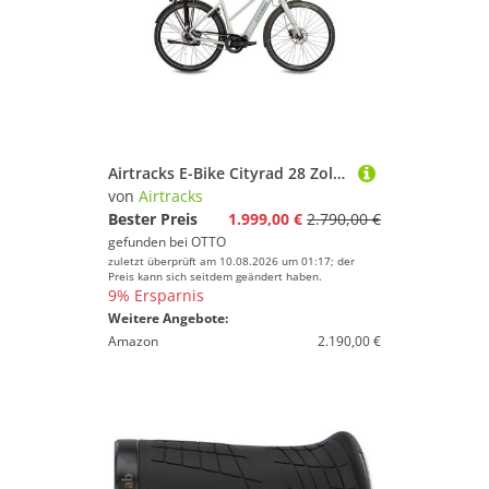
Airtracks E-Bike Cityrad 28 Zoll E-Bike Damen City Fahrrad NOVA SHIMANO STеPS E6100 504Wh 8 x G, 8 Gang, Nabenschaltung, Mittelmotor, 504 Wh, 8 GANG Shimano NEXUS - 45cm 50cm
von
Airtracks
Bester Preis
1.999,00 €
2.790,00 €
gefunden bei
OTTO
zuletzt überprüft am 10.08.2026 um 01:17; der
Preis kann sich seitdem geändert haben.
9% Ersparnis
Weitere Angebote:
Amazon
2.190,00 €