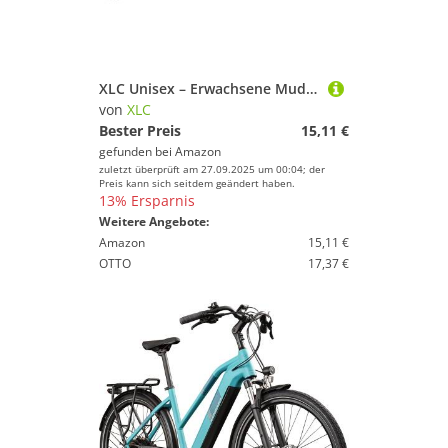
XLC Unisex – Erwachsene Mudguard Rear MG-C13, Schwarz Rot, 26-29"
von
XLC
Bester Preis
15,11 €
gefunden bei
Amazon
zuletzt überprüft am 27.09.2025 um 00:04; der
Preis kann sich seitdem geändert haben.
13% Ersparnis
Weitere Angebote:
Amazon
15,11 €
OTTO
17,37 €