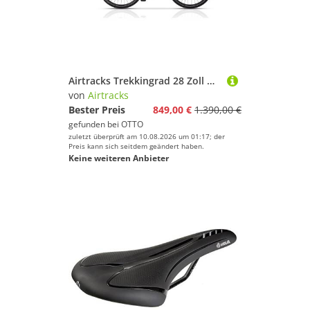
Airtracks Trekkingrad 28 Zoll Damen Trekking Fahrrad TRAIL 5.0 Shimano Deore RD-T6000, 30 Gang, Trekkingbike - Rahmenhöhen 45 cm 50 cm 55 cm » Modeljahr 2026 «
von
Airtracks
Bester Preis
849,00 €
1.390,00 €
gefunden bei
OTTO
zuletzt überprüft am 10.08.2026 um 01:17; der
Preis kann sich seitdem geändert haben.
Keine weiteren Anbieter