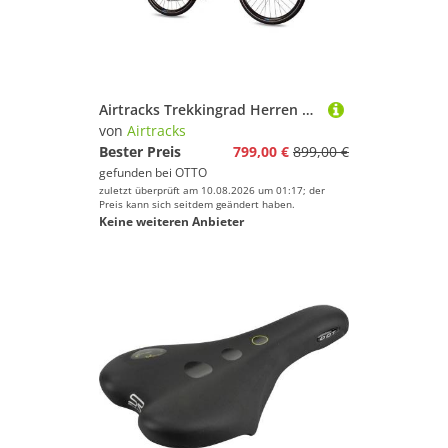
Airtracks Trekkingrad Herren Trekking Fahrrad 28 Zoll Trekkingrad TR.2845, 27 Gang, Kettenschaltung, (Alivio RD-M4000 SGS Shadow), Schwarz Matt - Rahmenhöhen 52cm und 56cm - Modell 2026
von
Airtracks
Bester Preis
799,00 €
899,00 €
gefunden bei
OTTO
zuletzt überprüft am 10.08.2026 um 01:17; der
Preis kann sich seitdem geändert haben.
Keine weiteren Anbieter