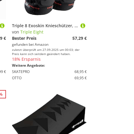
Triple 8 Exoskin Knieschützer, Schwarz, M, 1361000006
von
Triple Eight
9 €
Bester Preis
57,29 €
gefunden bei
Amazon
zuletzt überprüft am 27.09.2025 um 00:03; der
Preis kann sich seitdem geändert haben.
18% Ersparnis
Weitere Angebote:
99 €
SKATEPRO
68,95 €
OTTO
69,95 €
3%