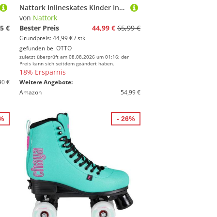
Nattork Inlineskates Kinder Inliner für Mädchen, 4 Größen verstellbar, Schmetterling Inline Rollschuhe (Größe S: 27-31 EU / 175-200 mm)
von
Nattork
5 €
Bester Preis
44,99 €
65,99 €
Grundpreis: 44,99 € / stk
gefunden bei
OTTO
zuletzt überprüft am 08.08.2026 um 01:16; der
Preis kann sich seitdem geändert haben.
18% Ersparnis
90 €
Weitere Angebote:
Amazon
54,99 €
2%
- 26%