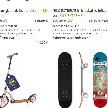
Apollo Longboard, Komplettboard mit Deck aus Bambus & Fiberglas, High-End Board mit ABEC 9 Kugellager, Flex 2 Longboards für Jugendliche und Erwachsene, Profi-Cruiser
NILS EXTREME Inlineskates Inliner Rollschuhe Schlittschuhe, (Spar-Set, 2-St., 39-42), 4-in-1, LED-Rollen, größenverstellbar, ABEC 7
llo
von
NILS EXTREME
Preis
119,99 €
Bester Preis
65,90 €
74,9
 bei
Amazon
gefunden bei
OTTO
erprüft am 27.09.2025 um 00:03; der
zuletzt überprüft am 08.08.2026 um 01:16; der
 sich seitdem geändert haben.
Preis kann sich seitdem geändert haben.
Angebote:
Keine weiteren Anbieter
119,99 €