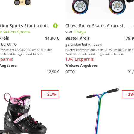
Core Action Sports Stuntscooter Core Pro Stunt-Scooter Griffe soft 170mm blau
Chaya Roller Skates Airbrush, Unisex für Herren und Damen in Blau, 59mm/78A Rollen, ABEC 7 Kugellager, Art. nr.: 810671
e Action Sports
von
Chaya
Preis
14,90 €
Bester Preis
79,9
 bei
OTTO
gefunden bei
Amazon
erprüft am 08.08.2026 um 01:16; der
zuletzt überprüft am 27.09.2025 um 00:03; der
 sich seitdem geändert haben.
Preis kann sich seitdem geändert haben.
parnis
13% Ersparnis
Angebote:
Weitere Angebote:
18,90 €
OTTO
91,
- 21%
- 1