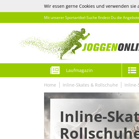
Wir essen gerne Cookies und verwenden sie 
Mit unserer Sportartikel-Suche findest Du die Angebot
Laufmagazin
Home
Inline-Skates & Rollschuhe
Inline-
Inline-Ska
Rollschuh