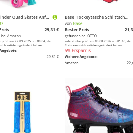
Xootz Kinder Quad Skates Anfänger Verstellbare Rollschuhe Mädchen Rosa
Base Hockeytasche Schlittschuhtasche BASE
tz
von
Base
Preis
29,31 €
Bester Preis
21,3
 bei
Amazon
gefunden bei
OTTO
erprüft am 27.09.2025 um 00:04; der
zuletzt überprüft am 08.08.2026 um 01:16; der
 sich seitdem geändert haben.
Preis kann sich seitdem geändert haben.
5% Ersparnis
Angebote:
29,31 €
Weitere Angebote:
Amazon
22,