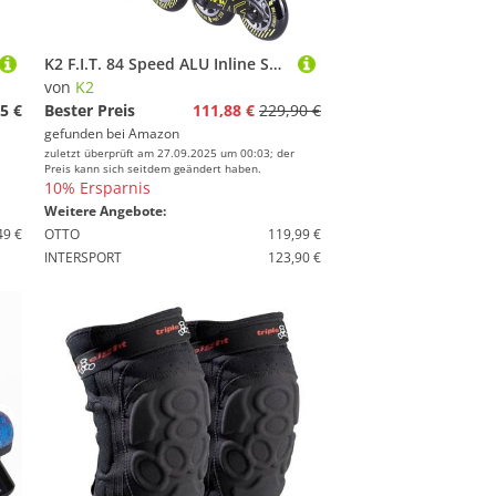
K2 F.I.T. 84 Speed ALU Inline Skate Black/Yellow, 44.5
von
K2
5 €
Bester Preis
111,88 €
229,90 €
gefunden bei
Amazon
zuletzt überprüft am 27.09.2025 um 00:03; der
Preis kann sich seitdem geändert haben.
10% Ersparnis
Weitere Angebote:
49 €
OTTO
119,99 €
INTERSPORT
123,90 €