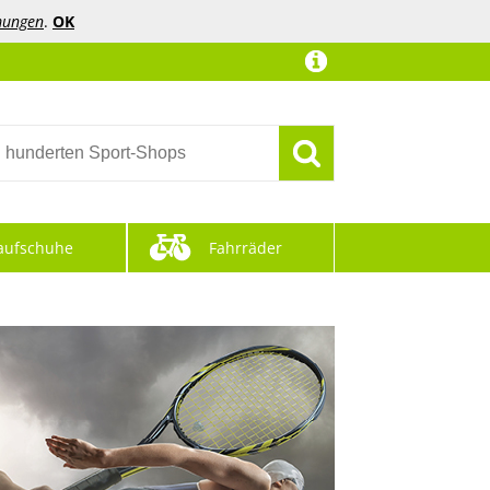
mungen
.
OK
aufschuhe
Fahrräder