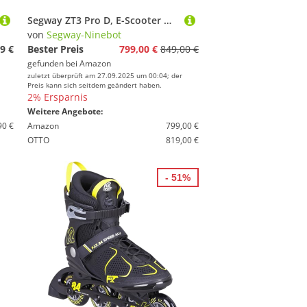
Segway ZT3 Pro D, E-Scooter mit Straßenzulassung, 70 km Eco- Reichweite, 56km Reichweite bei 20km/h, Vollfederung, 120 kg Tragfähigkeit, 25% Steigung, Apple FindMy,Offroad-Reifen, wasserfest, Ninebot
von
Segway-Ninebot
9 €
Bester Preis
799,00 €
849,00 €
gefunden bei
Amazon
zuletzt überprüft am 27.09.2025 um 00:04; der
Preis kann sich seitdem geändert haben.
2% Ersparnis
Weitere Angebote:
90 €
Amazon
799,00 €
OTTO
819,00 €
- 51%