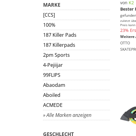
von
K2
MARKE
Bester 
[CCS]
gefunden
zuletzt üb
100%
Preis kann
23% Ers
187 Killer Pads
Weitere 
OTTO
187 Killerpads
SKATEPR
2pm Sports
4-Pejiijar
99FLIPS
Abaodam
Aboiled
ACMEDE
» Alle Marken anzeigen
GESCHLECHT