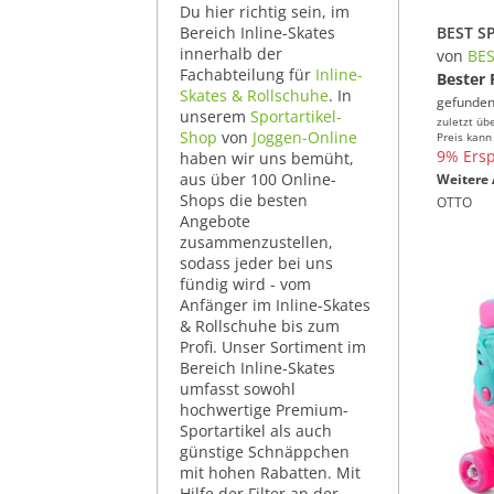
Du hier richtig sein, im
Bereich Inline-Skates
innerhalb der
von
BE
Fachabteilung für
Inline-
Bester 
Skates & Rollschuhe
. In
gefunden
unserem
Sportartikel-
zuletzt üb
Shop
von
Joggen-Online
Preis kann
9% Ersp
haben wir uns bemüht,
aus über 100 Online-
Weitere 
Shops die besten
OTTO
Angebote
zusammenzustellen,
sodass jeder bei uns
fündig wird - vom
Anfänger im Inline-Skates
& Rollschuhe bis zum
Profi. Unser Sortiment im
Bereich Inline-Skates
umfasst sowohl
hochwertige Premium-
Sportartikel als auch
günstige Schnäppchen
mit hohen Rabatten. Mit
Hilfe der Filter an der