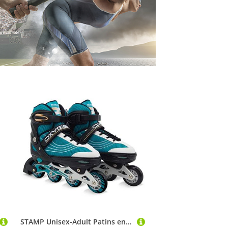
STAMP Unisex-Adult Patins en Ligne Ajustable semi-Soft SKIDS Control Oxygen T. 42-45, Blue-Black