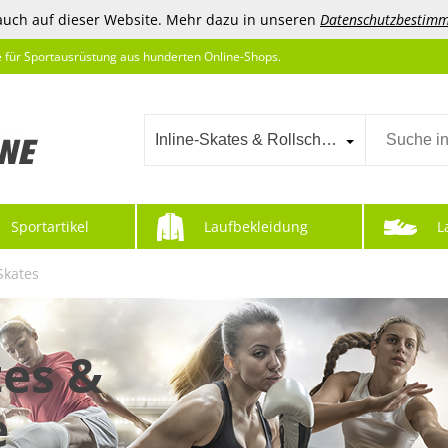
auch auf dieser Website. Mehr dazu in unseren
Datenschutzbestim
e für Sportausrüstung aus hunderten Online-Shops.
Inline-Skates & Rollschuhe
Sportartikel
Laufbekleidung
L
Skates
tes &
e