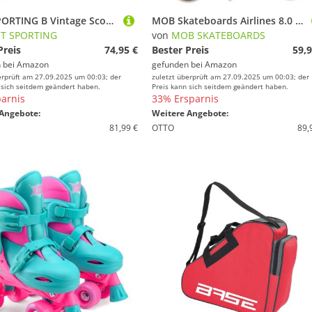
BEST SPORTING B Vintage Scooter Kinder & Erwachsene in pink I Kinder-Roller mit 230er Rolle I hochwertiger Cityroller I Scooter-Roller für bis zu 100 kg I Tretroller Erwachsene klappbar
MOB Skateboards Airlines 8.0 - Komplettboard 31 x 8 Zoll - Holzboard aus 7 Schichten Ahornholz - fertig montiert - Skateboard für Jugendliche, Erwachsene, Anfänger und Profis
ST SPORTING
von
MOB SKATEBOARDS
Preis
74,95 €
Bester Preis
59,9
 bei
Amazon
gefunden bei
Amazon
erprüft am 27.09.2025 um 00:03; der
zuletzt überprüft am 27.09.2025 um 00:03; der
 sich seitdem geändert haben.
Preis kann sich seitdem geändert haben.
arnis
33% Ersparnis
Angebote:
Weitere Angebote:
81,99 €
OTTO
89,