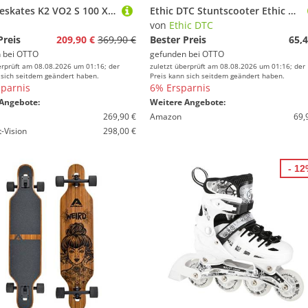
K2 Inlineskates K2 VO2 S 100 X BOA Inline Skate black/blue/yellow
Ethic DTC Stuntscooter Ethic DTC Trianon Stunt-Scooter IHC ICS SCS Bar 32 Chrome
von
Ethic DTC
Preis
209,90 €
369,90 €
Bester Preis
65,4
 bei
OTTO
gefunden bei
OTTO
erprüft am 08.08.2026 um 01:16; der
zuletzt überprüft am 08.08.2026 um 01:16; der
 sich seitdem geändert haben.
Preis kann sich seitdem geändert haben.
parnis
6% Ersparnis
Angebote:
Weitere Angebote:
269,90 €
Amazon
69,
-Vision
298,00 €
- 1