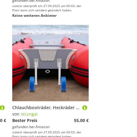
gefunden bei
Amazon
zuletzt überprüft am 27.09.2025 um 00:03; der
Preis kann sich seitdem geändert haben.
Keine weiteren Anbieter
Chlauchbooträder, Heckräder Schlauchbooträder, Slipräder Heckräder Transporträder Chlauchbooträder,für Schlauchboot Räder Heckräder 10''x3''Räder, bis 150kg für Schlauchbooten & Anhängern usw (Blau)
von
ieLsngai
0 €
Bester Preis
55,00 €
gefunden bei
Amazon
zuletzt überprüft am 27.09.2025 um 00:03; der
Preis kann sich seitdem geändert haben.