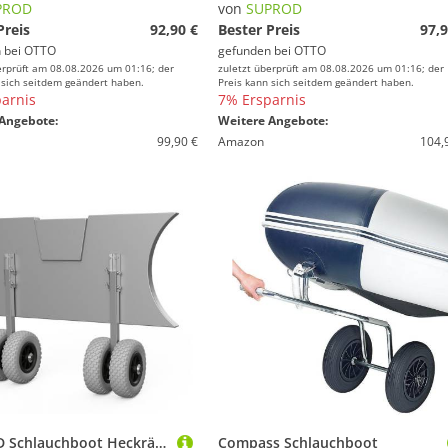
PROD
von
SUPROD
Preis
92,90 €
Bester Preis
97,9
 bei
OTTO
gefunden bei
OTTO
erprüft am 08.08.2026 um 01:16; der
zuletzt überprüft am 08.08.2026 um 01:16; der
 sich seitdem geändert haben.
Preis kann sich seitdem geändert haben.
arnis
7% Ersparnis
Angebote:
Weitere Angebote:
99,90 €
Amazon
104,
SUPROD Schlauchboot Heckräder Slipräder Transporträder Edelstahl EW200
Compass Schlauchboot