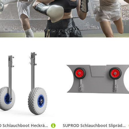
SUPROD Schlauchboot Heckräder Slipräder Schlauchbooträder Transporträder Edelstahl
SUPROD Schlauchboot Slipräder für kleine Schlauchboote Heckräder Transporträder Edelstahl