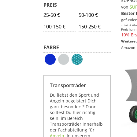
PREIS
von
SU
Bester 
25-50 €
50-100 €
gefunden
zuletzt üb
100-150 €
150-250 €
Preis kann
10% Ers
Weitere 
FARBE
Amazon
Transporträder
Du liebst den Sport und
Angeln begeistert Dich
ganz besonders? Dann
solltest Du hier richtig
sein, im Bereich
Transporträder innerhalb
der Fachabteilung für
Angeln
. In unserem