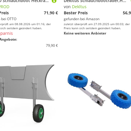
SUPROD Schlauchboot Heckräder Slipräder Schlauchbooträder Transporträder Edelstahl
Dekltus Schlauchbooträder,Heckräder für Schlauchboot,Slipräder,Schlauchbooträder,Edelstahl Transporträder für Aufblasbares Boot Yacht, Tender Floß(Max. Traglast:150 kg)
PROD
von
Dekltus
Preis
71,90 €
Bester Preis
56,9
 bei
OTTO
gefunden bei
Amazon
erprüft am 08.08.2026 um 01:16; der
zuletzt überprüft am 27.09.2025 um 00:03; der
 sich seitdem geändert haben.
Preis kann sich seitdem geändert haben.
parnis
Keine weiteren Anbieter
Angebote:
79,90 €