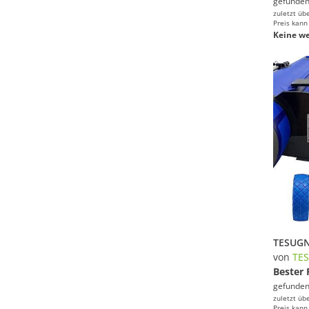
gefunden
zuletzt üb
Preis kann
Keine we
von
TE
Bester 
gefunden
zuletzt üb
Preis kann