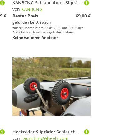
KANBCNG Schlauchboot Slipräder Edelstahl Slipräder Schlauchbooträder Transporträder Abnehmbare Transporträder 40cm Bootsräder Heckräder für Schlauchboot bis 150kg für Schlauchbooten Anhängern usw
von
KANBCNG
9 €
Bester Preis
69,00 €
gefunden bei
Amazon
zuletzt überprüft am 27.09.2025 um 00:03; der
Preis kann sich seitdem geändert haben.
Keine weiteren Anbieter
Heckräder Slipräder Schlauchbooträder Transporträder Edelstahl Schlauchboot (I Lichtform 200)
von
LaunchingWheels.com