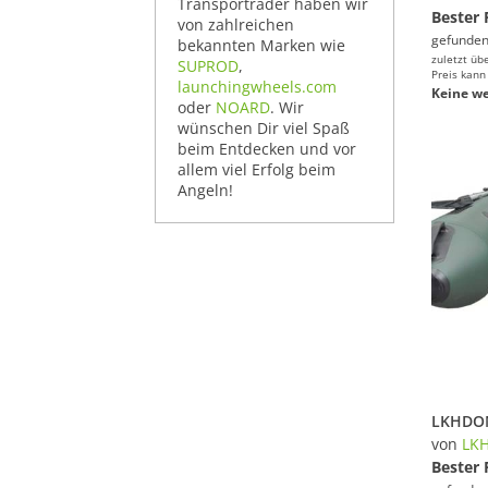
Transporträder haben wir
Bester 
von zahlreichen
gefunden
bekannten Marken wie
zuletzt üb
SUPROD
,
Preis kann
launchingwheels.com
Keine we
oder
NOARD
. Wir
wünschen Dir viel Spaß
beim Entdecken und vor
allem viel Erfolg beim
Angeln!
von
LK
Bester 