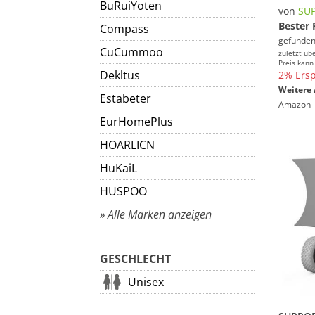
BuRuiYoten
von
SU
Bester 
Compass
gefunden
CuCummoo
zuletzt üb
Preis kann
Dekltus
2% Ersp
Weitere 
Estabeter
Amazon
EurHomePlus
HOARLICN
HuKaiL
HUSPOO
» Alle Marken anzeigen
GESCHLECHT
Unisex