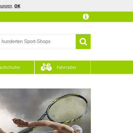
mungen
.
OK
aufschuhe
Fahrräder