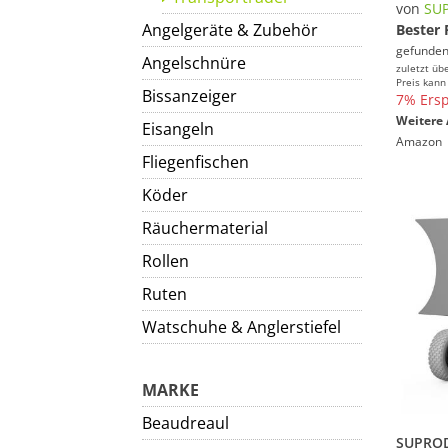
von
SU
Angelgeräte & Zubehör
Bester 
gefunden
Angelschnüre
zuletzt üb
Preis kann
Bissanzeiger
7% Ersp
Weitere 
Eisangeln
Amazon
Fliegenfischen
Köder
Räuchermaterial
Rollen
Ruten
Watschuhe & Anglerstiefel
MARKE
Beaudreaul