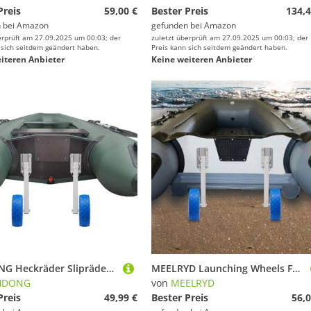
Preis
59,00 €
Bester Preis
134,4
 bei
Amazon
gefunden bei
Amazon
erprüft am 27.09.2025 um 00:03; der
zuletzt überprüft am 27.09.2025 um 00:03; der
 sich seitdem geändert haben.
Preis kann sich seitdem geändert haben.
iteren Anbieter
Keine weiteren Anbieter
LKHDONG Heckräder Slipräder Universal Schlauchbooträder Edelstahl Transporträder für Schlauchboot
MEELRYD Launching Wheels Folding Inflatable Boat, Klappbare Außenbordmotorräder Heckräder Slipräder Transporträder für Schlauchboote, Edelstahl Yacht Dinghy Kayak
HDONG
von
MEELRYD
Preis
49,99 €
Bester Preis
56,0