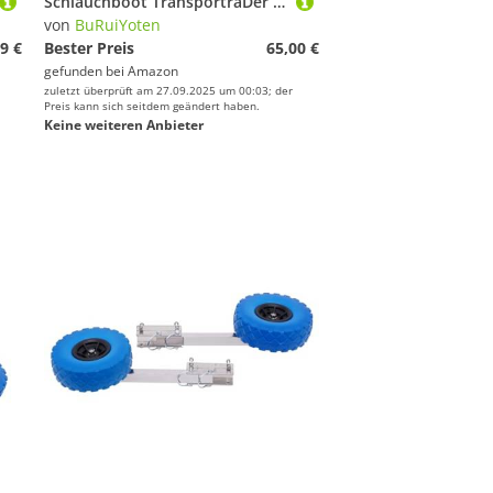
Schlauchboot TransporträDer StarträDer HeckräDer Pneumatischen Reifen FüR SlipräDer RäDer Edelstahl Aufblasbares Boot Klappbar Schlauchboote Querbalken Launching Wheel Startrad Schlauchbo 10'' X3''
von
BuRuiYoten
9 €
Bester Preis
65,00 €
gefunden bei
Amazon
zuletzt überprüft am 27.09.2025 um 00:03; der
Preis kann sich seitdem geändert haben.
Keine weiteren Anbieter