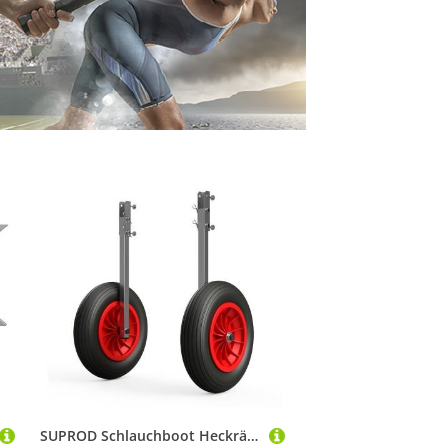
SUPROD Schlauchboot Heckräder Slipräder Schlauchbooträder Transporträder Edelstahl