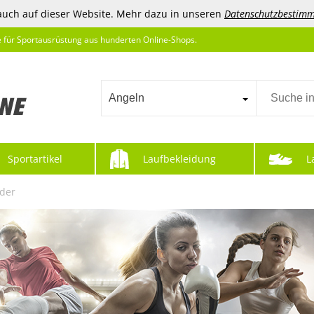
auch auf dieser Website. Mehr dazu in unseren
Datenschutzbestim
e für Sportausrüstung aus hunderten Online-Shops.
Angeln
Sportartikel
Laufbekleidung
L
der