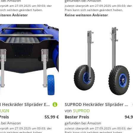
 bei
Amazon
gefunden bei
Amazon
erprüft am 27.09.2025 um 00:03; der
zuletzt überprüft am 27.09.2025 um 00:03; der
 sich seitdem geändert haben.
Preis kann sich seitdem geändert haben.
iteren Anbieter
Keine weiteren Anbieter
TESUGN Heckräder Slipräder Edelstahl Transporträder Abnehmbar Bootsräder, Schlauchbooträder, Transporträder Slipräder mit 150 kg Belastung für alle ArtenVon Aufblasbaren Booten und Anhängern, etc
SUPROD Heckräder Slipräder Schlauchbooträder Transporträder klappbar Edelstahl ET260-LU, schwarz/blau
SUGN
von
SUPROD
Preis
55,99 €
Bester Preis
94,9
 bei
Amazon
gefunden bei
Amazon
erprüft am 27.09.2025 um 00:03; der
zuletzt überprüft am 27.09.2025 um 00:03; der
 sich seitdem geändert haben.
Preis kann sich seitdem geändert haben.