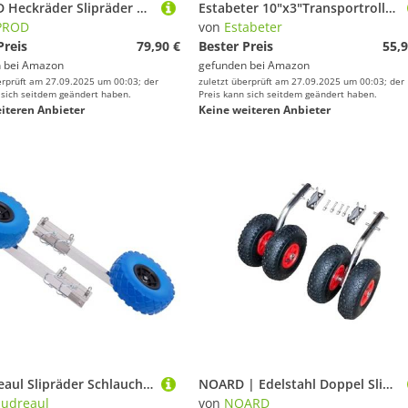
SUPROD Heckräder Slipräder Schlauchbooträder Transporträder klappbar Edelstahl ET200, schwarz/grün
Estabeter 10"x3"Transportrollen Schlauchbooträder Slipräder Heckräder Schlauchboot Rollen Maximale Belastung 150kg Transporträder
PROD
von
Estabeter
Preis
79,90 €
Bester Preis
55,9
 bei
Amazon
gefunden bei
Amazon
erprüft am 27.09.2025 um 00:03; der
zuletzt überprüft am 27.09.2025 um 00:03; der
 sich seitdem geändert haben.
Preis kann sich seitdem geändert haben.
iteren Anbieter
Keine weiteren Anbieter
Beaudreaul Slipräder Schlauchboot, Universell Aufblasbare Bootsräder Maximale Belastung 150kg, Bootsanhänger-Räder Edelstahl Transporträder für Alle Arten von Schlauchbooten und Anhängern
NOARD | Edelstahl Doppel Slipräder mit 4 Transporträdern für Boote | Klappbar | Einfache Montage | Ideal für Schlauchboote | Robust und Korrosionsbeständig
udreaul
von
NOARD