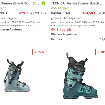
Tecnica Damen Zero G Tour Scout Tourenskischuhe
TECNICA Herren Tourenskischuhe Zero G Tour grün | 30,5 (46 1/2)
nica
von
Tecnica
Preis
629,95 €
699,95 €
Bester Preis
484,50 €
570,0
 bei
Bergzeit
gefunden bei
Gigasport DE
erprüft am 08.08.2026 um 00:41; der
zuletzt überprüft am 08.08.2026 um 00:55; der
 sich seitdem geändert haben.
Preis kann sich seitdem geändert haben.
6% Ersparnis
iteren Anbieter
Weitere Angebote:
Bergzeit
512,
- 15%
- 1