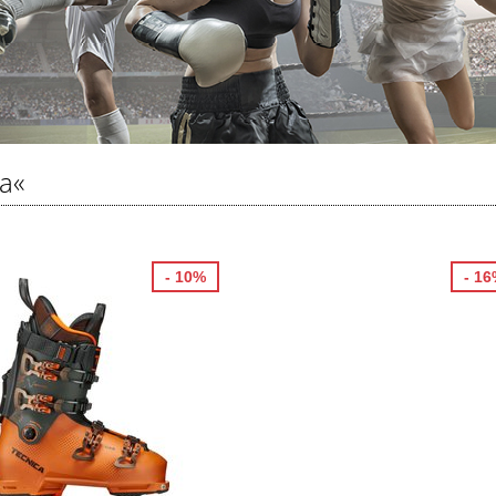
a«
- 10%
- 1