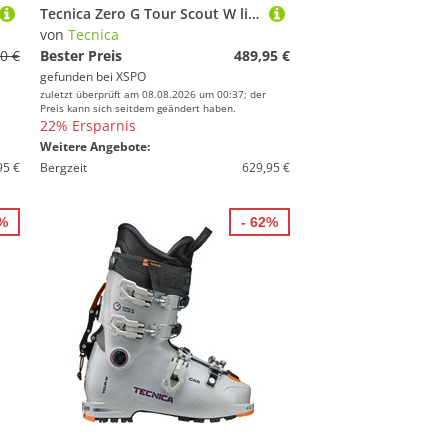
Tecnica Zero G Tour Scout W lichen blue
von
Tecnica
0 €
Bester Preis
489,95 €
gefunden bei
XSPO
zuletzt überprüft am 08.08.2026 um 00:37; der
Preis kann sich seitdem geändert haben.
22% Ersparnis
Weitere Angebote:
95 €
Bergzeit
629,95 €
0%
- 62%