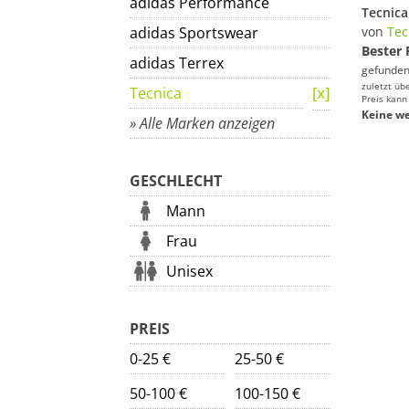
adidas Performance
adidas Sportswear
von
Tec
Bester 
adidas Terrex
gefunden
zuletzt üb
Tecnica
Preis kann
Keine we
» Alle Marken anzeigen
GESCHLECHT
Mann
Frau
Unisex
PREIS
0-25 €
25-50 €
50-100 €
100-150 €