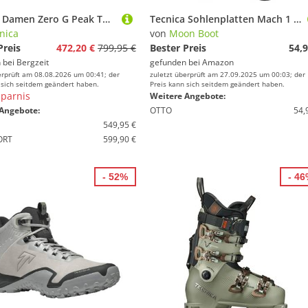
Tecnica Damen Zero G Peak Tourenskischuhe
Tecnica Sohlenplatten Mach 1 / Cochise Grip Walk Soles
nica
von
Moon Boot
Preis
472,20 €
799,95 €
Bester Preis
54,9
 bei
Bergzeit
gefunden bei
Amazon
erprüft am 08.08.2026 um 00:41; der
zuletzt überprüft am 27.09.2025 um 00:03; der
 sich seitdem geändert haben.
Preis kann sich seitdem geändert haben.
parnis
Weitere Angebote:
Angebote:
OTTO
54,
549,95 €
ORT
599,90 €
- 52%
- 4