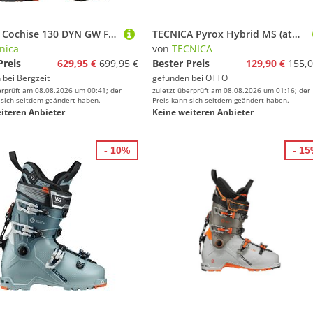
Tecnica Cochise 130 DYN GW Freerideskischuhe
TECNICA Pyrox Hybrid MS (atmungsaktiv) 2025 schwarz Herren Laufschuh
nica
von
TECNICA
Preis
629,95 €
699,95 €
Bester Preis
129,90 €
155,0
 bei
Bergzeit
gefunden bei
OTTO
erprüft am 08.08.2026 um 00:41; der
zuletzt überprüft am 08.08.2026 um 01:16; der
 sich seitdem geändert haben.
Preis kann sich seitdem geändert haben.
iteren Anbieter
Keine weiteren Anbieter
- 10%
- 1