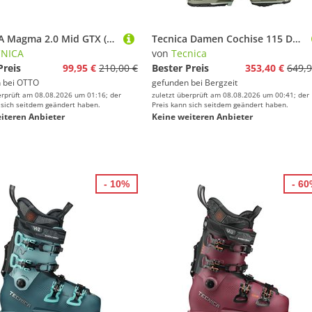
TECNICA Magma 2.0 Mid GTX (wasserdicht) - Veloursleder - softgrau/schwarz Wanderschuh
Tecnica Damen Cochise 115 DYN GW Freerideskischuhe
CNICA
von
Tecnica
Preis
99,95 €
210,00 €
Bester Preis
353,40 €
649,9
 bei
OTTO
gefunden bei
Bergzeit
erprüft am 08.08.2026 um 01:16; der
zuletzt überprüft am 08.08.2026 um 00:41; der
 sich seitdem geändert haben.
Preis kann sich seitdem geändert haben.
iteren Anbieter
Keine weiteren Anbieter
- 10%
- 6