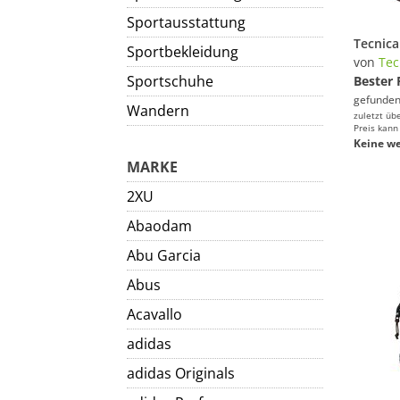
Sportausstattung
Sportbekleidung
von
Tec
Sportschuhe
Bester 
gefunden
Wandern
zuletzt üb
Preis kann
Keine we
MARKE
2XU
Abaodam
Abu Garcia
Abus
Acavallo
adidas
adidas Originals