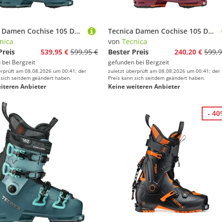
Tecnica Damen Cochise 105 DYN GW Freerideskischuhe
Tecnica Damen Cochise 105 DYN GW Freerideskischuhe
nica
von
Tecnica
Preis
539,95 €
599,95 €
Bester Preis
240,20 €
599,9
 bei
Bergzeit
gefunden bei
Bergzeit
erprüft am 08.08.2026 um 00:41; der
zuletzt überprüft am 08.08.2026 um 00:41; der
 sich seitdem geändert haben.
Preis kann sich seitdem geändert haben.
iteren Anbieter
Keine weiteren Anbieter
- 4