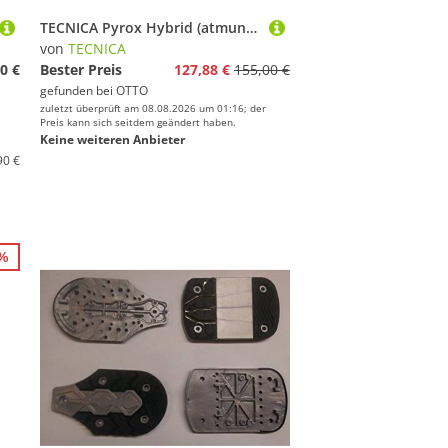
TECNICA Pyrox Hybrid (atmungsaktiv) 2025 rot/violett Damen Laufschuh
von
TECNICA
0 €
Bester Preis
127,88 €
155,00 €
gefunden bei
OTTO
zuletzt überprüft am 08.08.2026 um 01:16; der
Preis kann sich seitdem geändert haben.
Keine weiteren Anbieter
90 €
6%