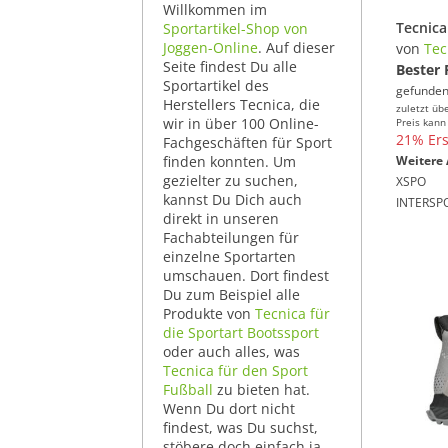
Willkommen im
Sportartikel-Shop von
Joggen-Online
. Auf dieser
von
Tec
Seite findest Du alle
Bester 
Sportartikel des
gefunden
Herstellers Tecnica, die
zuletzt üb
wir in über 100 Online-
Preis kann
21% Ers
Fachgeschäften für Sport
finden konnten. Um
Weitere 
gezielter zu suchen,
XSPO
kannst Du Dich auch
INTERSP
direkt in unseren
Fachabteilungen für
einzelne Sportarten
umschauen. Dort findest
Du zum Beispiel alle
Produkte von
Tecnica für
die Sportart Bootssport
oder auch alles, was
Tecnica für den Sport
Fußball
zu bieten hat.
Wenn Du dort nicht
findest, was Du suchst,
stöbere doch einfach ja