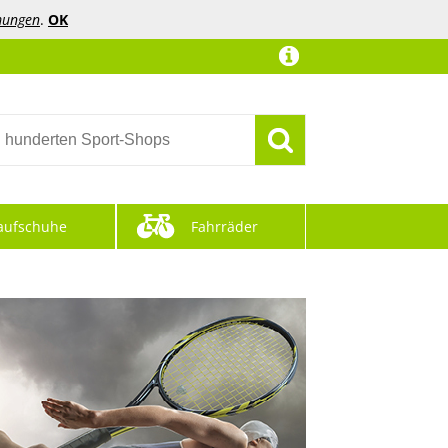
mungen
.
OK
aufschuhe
Fahrräder