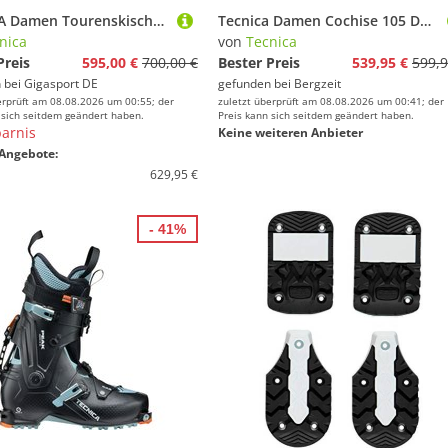
TECNICA Damen Tourenskischuhe Zero G Tour Scout hellblau | 23,5 (37 1/2)
Tecnica Damen Cochise 105 DYN GW Freerideskischuhe
nica
von
Tecnica
Preis
595,00 €
700,00 €
Bester Preis
539,95 €
599,9
 bei
Gigasport DE
gefunden bei
Bergzeit
erprüft am 08.08.2026 um 00:55; der
zuletzt überprüft am 08.08.2026 um 00:41; der
 sich seitdem geändert haben.
Preis kann sich seitdem geändert haben.
arnis
Keine weiteren Anbieter
Angebote:
629,95 €
- 41%