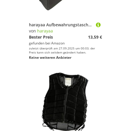
harayaa Aufbewahrungstasche für Campingausrüstung, praktischer Mehrzweck-Organizer mit Reißverschluss, Reisetasche für Stativ, Baldachin, Klappbett, Matte, 110 cm X 20 cm X 20
von
harayaa
Bester Preis
13,59 €
gefunden bei
Amazon
zuletzt überprüft am 27.09.2025 um 00:03; der
Preis kann sich seitdem geändert haben.
Keine weiteren Anbieter