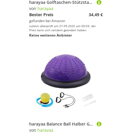
harayaa Golftaschen-Stützstange Golf-Reisetaschen-Stützsystem Transportschutz zum Schutz des Schlägerzubehörs, Schwarz Orange
von
harayaa
Bester Preis
34,49 €
gefunden bei
Amazon
zuletzt überprüft am 27.09.2025 um 00:03; der
Preis kann sich seitdem geändert haben.
Keine weiteren Anbieter
harayaa Balance Ball Halber Gymnastikball Fitness mit Widerstandsbändern und Pumpe, Gleichgewichtstraining, für Ganzkörpertraining Sport, Lila
von
harayaa