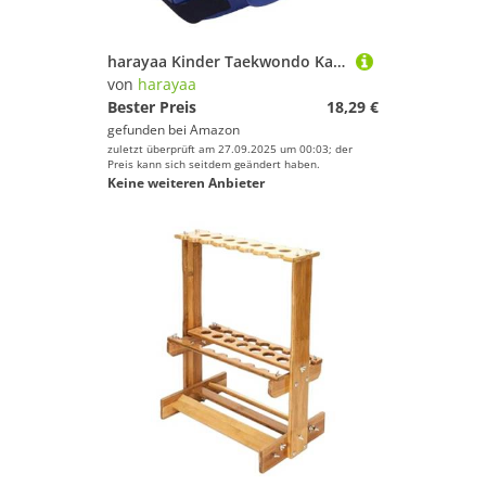
Sportausrüstung
Sportausstattung
harayaa Kinder Taekwondo Karate Kopfbedeckungen Vielseitige Zubehör Protector Sanda
Sportbekleidung
von
harayaa
Bester Preis
18,29 €
Sportschuhe
gefunden bei
Amazon
Surfen
zuletzt überprüft am 27.09.2025 um 00:03; der
Preis kann sich seitdem geändert haben.
Tauchen & Schnorcheln
Keine weiteren Anbieter
Tennis
Tischtennis
Turnen & Gymnastik
Volleyball
Wakeboarding
Wakeskating
Wandern
Yoga
harayaa