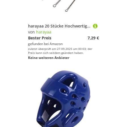
Deinem Sport.
Jagd-Sport
Kampfsport
Kanu-Sport
harayaa 20 Stücke Hochwertige Fliegenbinden für Forellenangeln, Silber 30mm
Kiteboarden
von
harayaa
Klettern & Bouldern
Bester Preis
7,29 €
gefunden bei
Amazon
Laufen
zuletzt überprüft am 27.09.2025 um 00:03; der
Paintball
Preis kann sich seitdem geändert haben.
Keine weiteren Anbieter
Radsport
Reitsport
Rudern
Schwimmen
Segeln
Skateboarding
Ski
Snooker
Snowboard