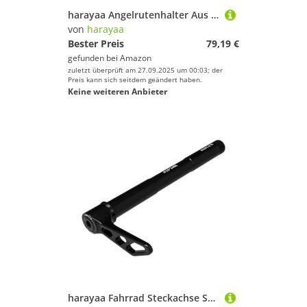
harayaa Angelrutenhalter Aus Bambus, Vielseitig, Einfach zu Montieren, Leicht, Organizer für Zuhause, Garage Und Den Täglichen Gebrauch, 23 Löcher
Geschlecht
von
harayaa
Bester Preis
79,19 €
Preis
gefunden bei
Amazon
zuletzt überprüft am 27.09.2025 um 00:03; der
% Sale
Preis kann sich seitdem geändert haben.
Keine weiteren Anbieter
Farbe
harayaa Fahrrad Steckachse Schnellspanner Radnabenachse Vollachse Hinterradachse Aus Hochfester Aluminiumlegierung für Mountainbikes Und Rennräder, Style A