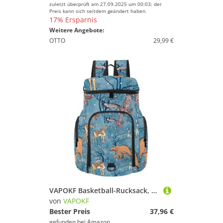
zuletzt überprüft am 27.09.2025 um 00:03; der
Preis kann sich seitdem geändert haben.
17% Ersparnis
Weitere Angebote:
OTTO
29,99 €
VAPOKF Basketball-Rucksack, Sporttasche mit Ball- und Schuhfach für Fußball, Volleyball, Schwimmen, Fitnessstudio, Reisen, Winterwald, Tiere, Bäume im Schnee
von
VAPOKF
Bester Preis
37,96 €
gefunden bei
Amazon