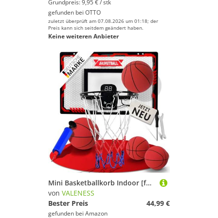
Grundpreis: 9,95 € / stk
gefunden bei
OTTO
zuletzt überprüft am 07.08.2026 um 01:18; der
Preis kann sich seitdem geändert haben.
Keine weiteren Anbieter
Mini Basketballkorb Indoor [für Tür & Wandmontage] - Kleiner Basketball Korb mit Dunk-Funktion, 4 Bällen, Pumpe & Befestigungszubehör - für Kinder & Erwachsene (Mit Counter)
von
VALENESS
Bester Preis
44,99 €
gefunden bei
Amazon