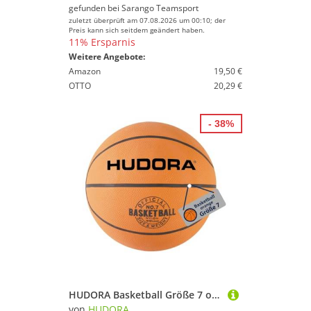
gefunden bei
Sarango Teamsport
zuletzt überprüft am 07.08.2026 um 00:10; der
Preis kann sich seitdem geändert haben.
11% Ersparnis
Weitere Angebote:
Amazon
19,50 €
OTTO
20,29 €
- 38%
HUDORA Basketball Größe 7 orange, unaufgepumpt - Indoor & Outdoor Gummi-Basketball für Kinder, Jugendliche & Erwachsene - Griffiger Basketball aus Naturgummi für Anfänger & Fortgeschrittene
von
HUDORA