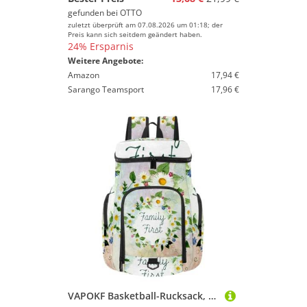
gefunden bei
OTTO
zuletzt überprüft am 07.08.2026 um 01:18; der
Preis kann sich seitdem geändert haben.
24% Ersparnis
Weitere Angebote:
Amazon
17,94 €
Sarango Teamsport
17,96 €
VAPOKF Basketball-Rucksack, Sporttasche mit Ball- und Schuhfach für Fußball, Volleyball, Schwimmen, Fitnessstudio, Reisen, Zitat, Kunst, Nachricht, Kalligraphie