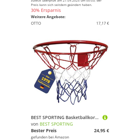
zuletzt überprüft am 27.09.2025 um 00:03; der
Preis kann sich seitdem geändert haben.
30% Ersparnis
Weitere Angebote:
OTTO
17,17 €
BEST SPORTING Basketballkorb Outdoor Wandmontage Ø 45 cm – Stabiler Stahlkorb mit Netz – Optional mit Ball & Pumpe – Für Kinder & Erwachsene – Basketball Korb für Garten & Hof (Basketballkorb)
von
BEST SPORTING
Bester Preis
24,95 €
gefunden bei
Amazon