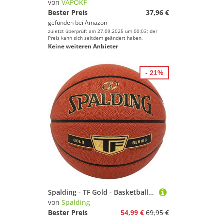
von
VAPOKF
Bester Preis
37,96 €
gefunden bei
Amazon
zuletzt überprüft am 27.09.2025 um 00:03; der
Preis kann sich seitdem geändert haben.
Keine weiteren Anbieter
- 21%
Spalding - TF Gold - Basketball - Größe 5 - Basketball - Zertifizierter Ball - Material ZK Composite - Indoor und Outdoor - Anti-Rutsch - Ausgezeichneter Grip
von
Spalding
Bester Preis
54,99 €
69,95 €