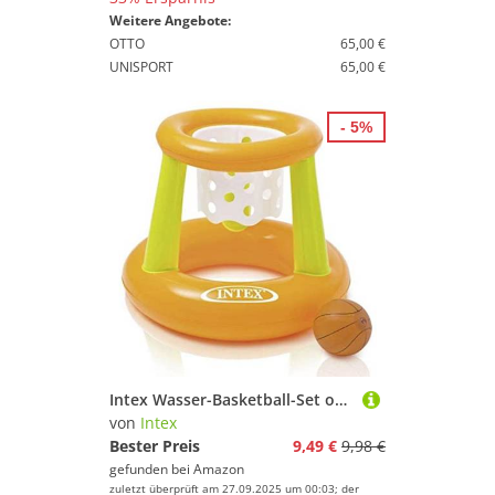
Weitere Angebote:
OTTO
65,00 €
UNISPORT
65,00 €
- 5%
Intex Wasser-Basketball-Set orange/grün 67 x 55 cm
von
Intex
Bester Preis
9,49 €
9,98 €
gefunden bei
Amazon
zuletzt überprüft am 27.09.2025 um 00:03; der