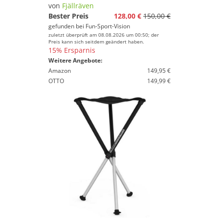
Waffenwerkzeug
von
Fjällräven
Wildkameras
Bester Preis
128,00 €
150,00 €
gefunden bei
Fun-Sport-Vision
Zielstöcke & Sitzstöcke
zuletzt überprüft am 08.08.2026 um 00:50; der
Preis kann sich seitdem geändert haben.
15% Ersparnis
Marke
Weitere Angebote:
Amazon
149,95 €
Geschlecht
OTTO
149,99 €
Preis
% Sale
Farbe