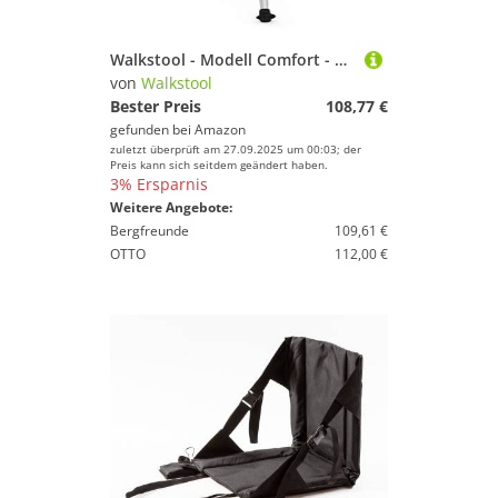
Walkstool - Modell Comfort - Schwarz und Silber - 3-Beiniger Klapphocker aus Aluminium - Sitzhöhe 65 cm - Klapphocker Faltbar, Belastbar mit 250 kg - Hergestellt in Schweden
von
Walkstool
Bester Preis
108,77 €
gefunden bei
Amazon
zuletzt überprüft am 27.09.2025 um 00:03; der
Preis kann sich seitdem geändert haben.
3% Ersparnis
Weitere Angebote:
Bergfreunde
109,61 €
OTTO
112,00 €