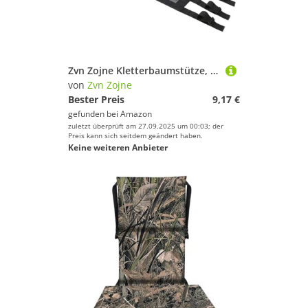
Zvn Zojne Kletterbaumstütze, Sitzkissen, Baumstütze, Jagdsitz, leicht, schnell trocknend, Jagdbaumstütze, faltbar und atmungsaktiv, mit selbstsichernden Schnallen
von
Zvn Zojne
Bester Preis
9,17 €
gefunden bei
Amazon
zuletzt überprüft am 27.09.2025 um 00:03; der
Preis kann sich seitdem geändert haben.
Keine weiteren Anbieter