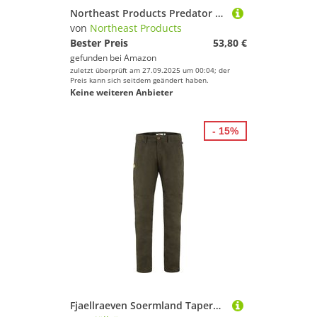
Northeast Products Predator Therm-a-Seat Realtree Edge, dick, groß (33 x 35,6 x 3,8 cm)
von
Northeast Products
Bester Preis
53,80 €
gefunden bei
Amazon
zuletzt überprüft am 27.09.2025 um 00:04; der
Preis kann sich seitdem geändert haben.
Keine weiteren Anbieter
- 15%
Fjaellraeven Soermland Tapered Trousers Dark Olive