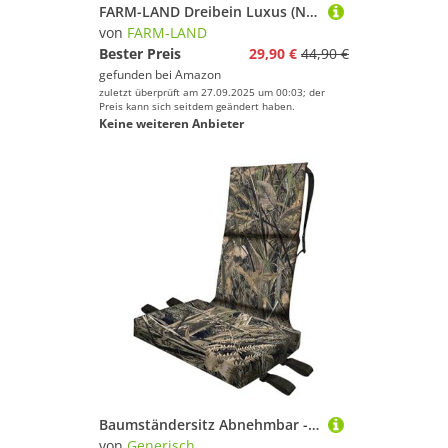
FARM-LAND Dreibein Luxus (Natur) Naturfarben Ansitzhocker Ansitzstuhl
von
FARM-LAND
Bester Preis
29,90 €
44,90 €
gefunden bei
Amazon
zuletzt überprüft am 27.09.2025 um 00:03; der
Preis kann sich seitdem geändert haben.
Keine weiteren Anbieter
Baumständersitz Abnehmbar - Outdoor Tarn Jagdsitz Jagd Baumständer Sitz, Tragbarer Klettersitz, Tarnsitz Polster | Abnehmbarer Bequemer Sitz mit Langlebigem Design für Camping Jagen Wandern Erwachsene
von
Generisch