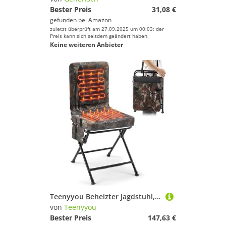
Bester Preis
31,08 €
gefunden bei
Amazon
zuletzt überprüft am 27.09.2025 um 00:03; der
Preis kann sich seitdem geändert haben.
Keine weiteren Anbieter
Teenyyou Beheizter Jagdstuhl, 360° drehbar, faltbar, Camouflage, gepolstert, Jagdsitz, tragbarer Entenstuhl mit verstellbarem Gurt, für Outdoor, Camping, Angeln, Wandern, unterstützt bis zu 150 kg
von
Teenyyou
Bester Preis
147,63 €