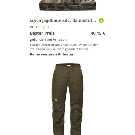
scyca Jagdbaumsitz, Baumstützkissen, abnehmbarer Jagdsitz, Sitzpolster für Jagd, Camouflage, Outdoor-Zubehör, Baumkletterausrüstung
von
scyca
Bester Preis
40,15 €
gefunden bei
Amazon
zuletzt überprüft am 27.09.2025 um 00:03; der
Preis kann sich seitdem geändert haben.
Keine weiteren Anbieter