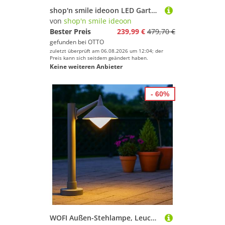
shop'n smile ideoon LED Gartenstrahler Solar Säulen Wegeleuchte 60cm Alu IP65 360° Abstrahlung Gartenlampe, SMD-LEDs, Kalt-/Warmweiß, 2 Lichtfarben (kalt/warm), 2 Modi, 6–8 h Ladezeit, bis 12 h Licht
von
shop'n smile ideoon
Bester Preis
239,99 €
479,70 €
gefunden bei
OTTO
zuletzt überprüft am 06.08.2026 um 12:04; der
Preis kann sich seitdem geändert haben.
Keine weiteren Anbieter
- 60%
WOFI Außen-Stehlampe, Leuchtmittel nicht inklusive, Außen Steh Stand Lampe Garten Sockel Weg ALU Säulen Strahler