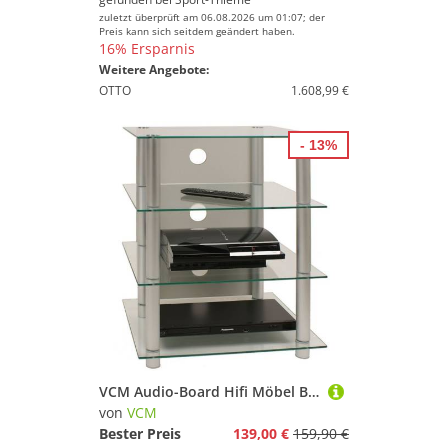
zuletzt überprüft am 06.08.2026 um 01:07; der
Preis kann sich seitdem geändert haben.
16% Ersparnis
Weitere Angebote:
OTTO
1.608,99 €
- 13%
VCM Audio-Board Hifi Möbel Blados H. 70 x B. 59 x T. 49 cm, Rack Schrank Phono Regal, Alusäulen Glasböden, Mediaboard
von
VCM
Bester Preis
139,00 €
159,90 €