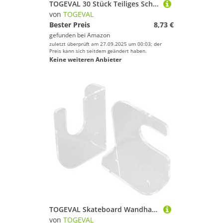
TOGEVAL 30 Stück Teiliges Schwimmender Schaumstoff fischköderbälle mit Kupferring Hohe Empfindlichkeit Starke Auftriebskraft als Bissanzeiger für Angler
von
TOGEVAL
Bester Preis
8,73 €
gefunden bei
Amazon
zuletzt überprüft am 27.09.2025 um 00:03; der
Preis kann sich seitdem geändert haben.
Keine weiteren Anbieter
TOGEVAL Skateboard Wandhalterung Transparent Acryl Stabiler Wandhalter Skateboard Halter für Platzsparende Wandmontage Inklusive Schrauben für Sicheren Halt und Schutz Decks
von
TOGEVAL