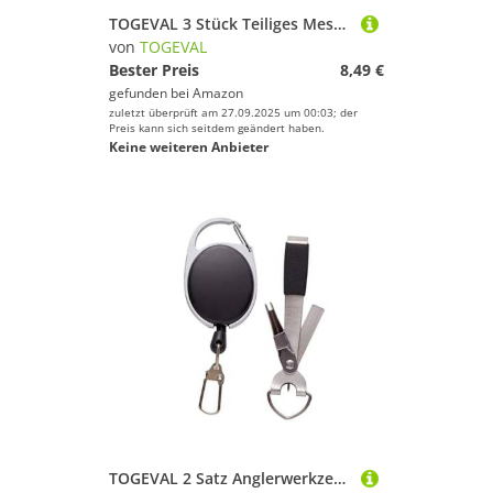
Wakeskating
TOGEVAL 3 Stück Teiliges Mesh Kosmetiktaschen Leichter Schwarzer Reise Organizer für Make up Stifte und Toilettenartikel Multifunktionale Kulturbeutel mit Netzmaterial für Damen und
von
TOGEVAL
Wandern
Bester Preis
8,49 €
Yoga
gefunden bei
Amazon
zuletzt überprüft am 27.09.2025 um 00:03; der
Preis kann sich seitdem geändert haben.
TOGEVAL
Keine weiteren Anbieter
Geschlecht
Preis
% Sale
Farbe
TOGEVAL 2 Satz Anglerwerkzeug mit Scharfem Haken Schärfer Multifunktionalem Schnurtrenner und Faltbarer Edelstahl Schere Kompakt und Langlebig für Präzises Fliegenbinden und Angeln