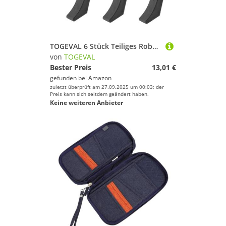
Deinem Sport.
Golf
Inline-Skates & Rollschuhe
Jagd-Sport
TOGEVAL 6 Stück Teiliges Robustes Dumbbell ständer Langlebigem Pp material mit Stabiler Basis Rutschfestem Halter für Gym Dumbbell Stand Platzsparend und Verschleißfest für Fitnesszubehör
Kampfsport
von
TOGEVAL
Kanu-Sport
Bester Preis
13,01 €
gefunden bei
Amazon
Klettern & Bouldern
zuletzt überprüft am 27.09.2025 um 00:03; der
Laufen
Preis kann sich seitdem geändert haben.
Keine weiteren Anbieter
Leichtathletik
Paintball
Radsport
Reitsport
Rollhockey
Rudern
Schwimmen
Segeln
Skateboarding