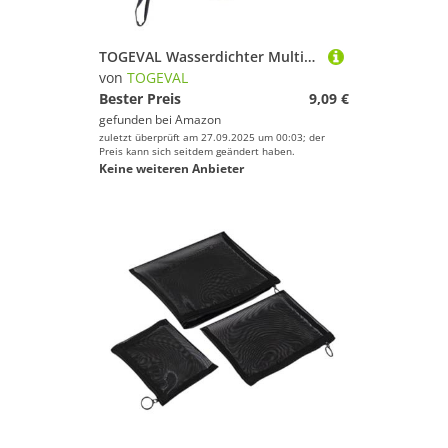
Ski
Snooker
TOGEVAL Wasserdichter Multifunktionaler Reise dokumentenbeutel mit Großem Fassungsvermögen Portabler Passport Organizer für Ausweise Kreditkarten und Bargeld Praktische Tasche für Reisen
Snowboard
von
TOGEVAL
Bester Preis
9,09 €
Sportausrüstung
gefunden bei
Amazon
Sportausstattung
zuletzt überprüft am 27.09.2025 um 00:03; der
Preis kann sich seitdem geändert haben.
Sportbekleidung
Keine weiteren Anbieter
Sportschuhe
Squash
Stand-Up Paddling
Surfen
Tauchen & Schnorcheln
Tennis
Tischtennis
Turnen & Gymnastik
Volleyball
Wakeboarding