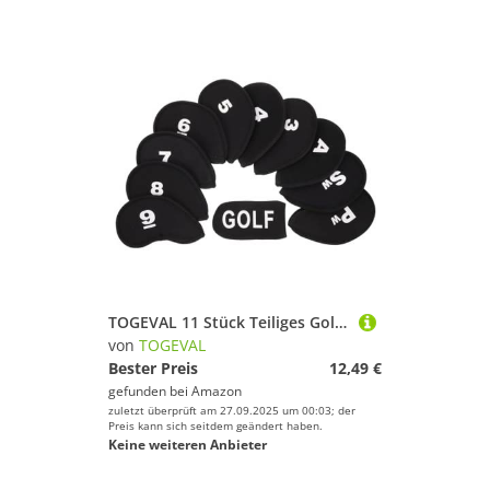
TOGEVAL 11 Stück Teiliges Golfschläger Headcover aus Elastischem Verschleißfestem Material Leichter Langlebiger Schutz für Putter und Schläger für Golfer und Vielseitig für Zuhause und
von
TOGEVAL
Bester Preis
12,49 €
gefunden bei
Amazon
zuletzt überprüft am 27.09.2025 um 00:03; der
Preis kann sich seitdem geändert haben.
Keine weiteren Anbieter