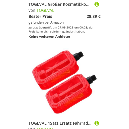
TOGEVAL Großer Kosmetikkoffer mit Spiegel Doppellagig Robust und Leicht Praktische Make Up Tasche für Damen für Reisen und Alltag Stilvoll und Langlebig Pflegeleicht und Tragbar
von
TOGEVAL
Bester Preis
28,89 €
gefunden bei
Amazon
zuletzt überprüft am 27.09.2025 um 00:03; der
Preis kann sich seitdem geändert haben.
Keine weiteren Anbieter
TOGEVAL 1Satz Ersatz Fahrradpedale für Junge Mädchen und Profis rutschfest Leicht Langlebig für Fahrradtypen Kompakte mit Versiegeltem Lager für Rost Korrosionsschutz