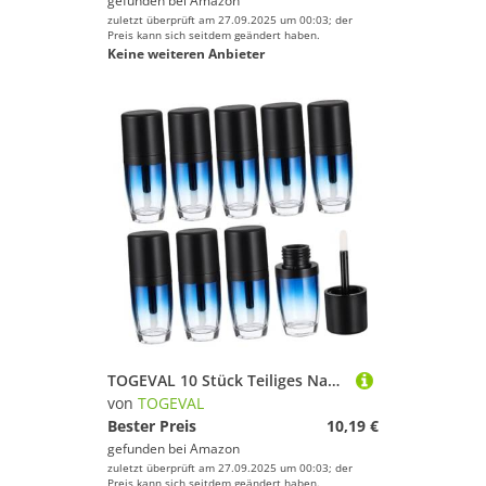
gefunden bei
Amazon
zuletzt überprüft am 27.09.2025 um 00:03; der
Preis kann sich seitdem geändert haben.
Keine weiteren Anbieter
TOGEVAL 10 Stück Teiliges Nachfüllbare Lipgloss Tuben mit Deckel Mattes Farbverlauf Design Leichte Lippenbalsam Behälter Reise DIY Lippenstift Aufbewahrung Auslaufsicher und Tragbar
von
TOGEVAL
Bester Preis
10,19 €
gefunden bei
Amazon
zuletzt überprüft am 27.09.2025 um 00:03; der
Preis kann sich seitdem geändert haben.