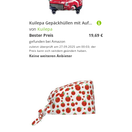
Kuilepa Gepäckhüllen mit Aufdruck "Merry Christmas", elastisch, waschbar und dehnbar, kratzfest, passend für 45,7 - 81,3 cm Gepäck, kein Gepäck im Lieferumfang enthalten, Schwarz , M
von
Kuilepa
Bester Preis
19,69 €
gefunden bei
Amazon
zuletzt überprüft am 27.09.2025 um 00:03; der
Preis kann sich seitdem geändert haben.
Keine weiteren Anbieter