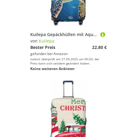
Kuilepa Gepäckhüllen mit Aquarell-Schildkröten-Druck, elastisch, waschbar und dehnbar, kratzfest, passend für 45,7 - 81,3 cm Gepäck, kein Gepäck im Lieferumfang enthalten, Schwarz , L
von
Kuilepa
Bester Preis
22,80 €
gefunden bei
Amazon
zuletzt überprüft am 27.09.2025 um 00:03; der
Preis kann sich seitdem geändert haben.
Keine weiteren Anbieter