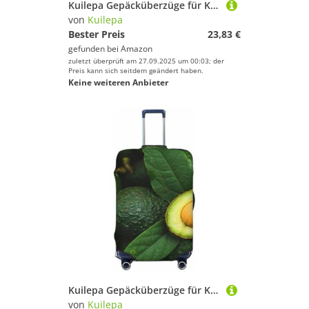
Kuilepa Gepäcküberzüge für Koffer, elastisch, waschbar und dehnbar, kratzfest, passend für 45,7 - 81,3 cm großes Gepäck, kein Gepäck im Lieferumfang enthalten, Schwarz , xl
von
Kuilepa
Bester Preis
23,83 €
gefunden bei
Amazon
zuletzt überprüft am 27.09.2025 um 00:03; der
Preis kann sich seitdem geändert haben.
Keine weiteren Anbieter
Kuilepa Gepäcküberzüge für Koffer, elastisch, waschbar und dehnbar, kratzfest, passend für 45,7 - 81,3 cm Gepäck, kein Gepäck im Lieferumfang enthalten, Schwarz , M
von
Kuilepa