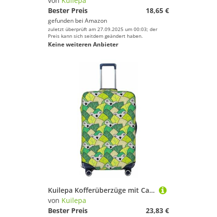
von
Kuilepa
Bester Preis
18,65 €
gefunden bei
Amazon
zuletzt überprüft am 27.09.2025 um 00:03; der
Preis kann sich seitdem geändert haben.
Keine weiteren Anbieter
Kuilepa Kofferüberzüge mit Cartoon-Koalabär- und Blatt-Druck, elastisch, waschbar und dehnbar, kratzfest, passend für 45,7 - 81,3 cm Gepäck, kein Gepäck im Lieferumfang enthalten, Schwarz , XL
von
Kuilepa
Bester Preis
23,83 €