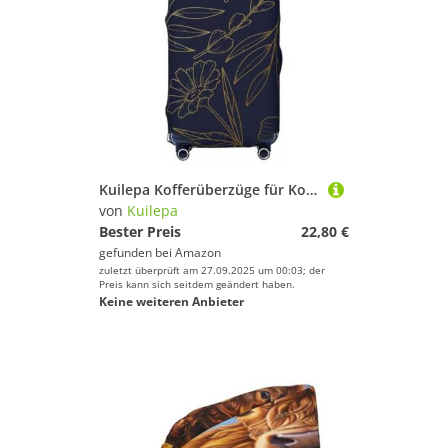
Kuilepa Kofferüberzüge für Koffer, kupfer-goldfarben, glänzend, Blumendruck, elastisch, waschbar und dehnbar, kratzfest, passend für Gepäck von 45,7 - 81,3 cm, kein Gepäck im Lieferumfang enthalten
von
Kuilepa
Bester Preis
22,80 €
gefunden bei
Amazon
zuletzt überprüft am 27.09.2025 um 00:03; der
Preis kann sich seitdem geändert haben.
Keine weiteren Anbieter