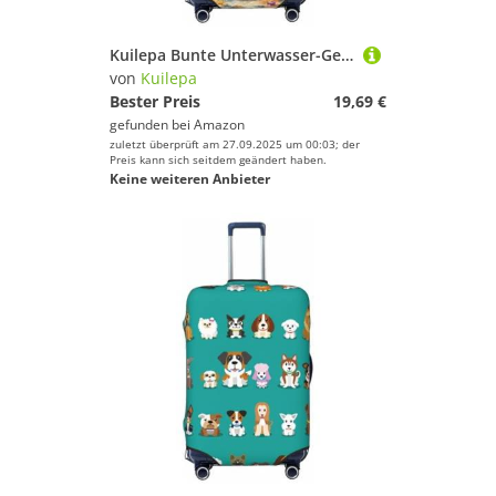
Kuilepa Bunte Unterwasser-Gepäckabdeckungen für Koffer, elastisch, waschbar und dehnbar, kratzfest, passend für 45,7 - 81,3 cm großes Gepäck, kein Gepäck im Lieferumfang enthalten, Schwarz , M
von
Kuilepa
Bester Preis
19,69 €
gefunden bei
Amazon
zuletzt überprüft am 27.09.2025 um 00:03; der
Preis kann sich seitdem geändert haben.
Keine weiteren Anbieter