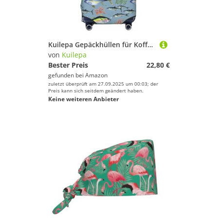
Deinem Sport.
Kuilepa Gepäckhüllen für Koffer, elastisch, waschbar und dehnbar, kratzfest, passend für 45,7 - 81,3 cm Gepäck, kein Gepäck im Lieferumfang enthalten, Schwarz , L
von
Kuilepa
Bester Preis
22,80 €
gefunden bei
Amazon
zuletzt überprüft am 27.09.2025 um 00:03; der
Preis kann sich seitdem geändert haben.
Keine weiteren Anbieter