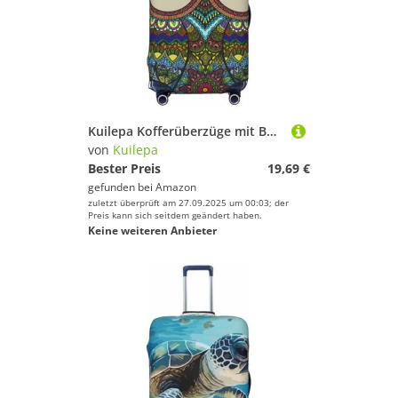
Kuilepa Kofferüberzüge mit Boho-Eulen-Druck, elastisch, waschbar und dehnbar, kratzfest, passend für 45,7 - 81,3 cm Gepäck, kein Gepäck im Lieferumfang enthalten, Schwarz , M
von
Kuilepa
Bester Preis
19,69 €
gefunden bei
Amazon
zuletzt überprüft am 27.09.2025 um 00:03; der
Preis kann sich seitdem geändert haben.
Keine weiteren Anbieter