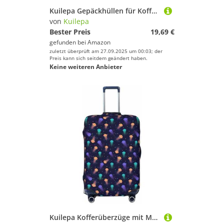
Kuilepa Gepäckhüllen für Koffer, elastisch, waschbar und dehnbar, kratzfest, passend für 45,7 - 81,3 cm Gepäck, kein Gepäck im Lieferumfang enthalten, Schwarz , M
von
Kuilepa
Bester Preis
19,69 €
gefunden bei
Amazon
zuletzt überprüft am 27.09.2025 um 00:03; der
Preis kann sich seitdem geändert haben.
Keine weiteren Anbieter
Kuilepa Kofferüberzüge mit Meeresquallen-Druck, elastisch, waschbar und dehnbar, kratzfest, passend für 45,7 - 81,3 cm (18 - 32 Zoll) Gepäck, kein Gepäck im Lieferumfang enthalten, Schwarz , M