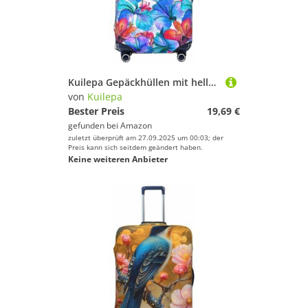
Kuilepa Gepäckhüllen mit hellem Blumendruck, elastisch, waschbar und dehnbar, kratzfest, passend für 45,7 - 81,3 cm Gepäck, kein Gepäck im Lieferumfang enthalten, Schwarz , M
von
Kuilepa
Bester Preis
19,69 €
gefunden bei
Amazon
zuletzt überprüft am 27.09.2025 um 00:03; der
Preis kann sich seitdem geändert haben.
Keine weiteren Anbieter