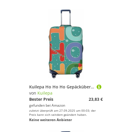
Kuilepa Ho Ho Ho Gepäcküberzüge für Koffer, elastisch, waschbar und dehnbar, kratzfest, passend für 45,7 - 81,3 cm Gepäck, kein Gepäck im Lieferumfang enthalten, Schwarz , XL
von
Kuilepa
Bester Preis
23,83 €
gefunden bei
Amazon
zuletzt überprüft am 27.09.2025 um 00:03; der
Preis kann sich seitdem geändert haben.
Keine weiteren Anbieter