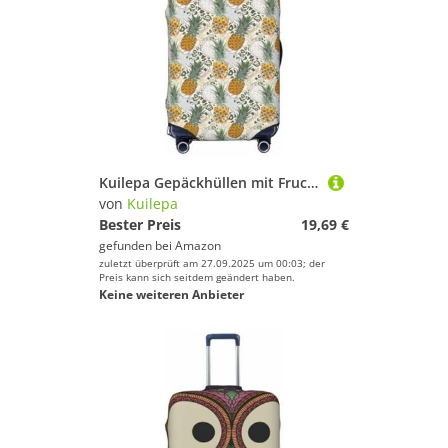
Kuilepa Gepäckhüllen mit Frucht-Ananas-Druck, elastisch, waschbar und dehnbar, kratzfest, passend für 45,7 - 81,3 cm Gepäck, kein Gepäck im Lieferumfang enthalten, Schwarz , M
von
Kuilepa
Bester Preis
19,69 €
gefunden bei
Amazon
zuletzt überprüft am 27.09.2025 um 00:03; der
Preis kann sich seitdem geändert haben.
Keine weiteren Anbieter