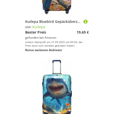
Kuilepa Bluebird Gepäcküberzüge für Koffer, elastisch, waschbar und dehnbar, kratzfest, passend für 45,7 - 81,3 cm großes Gepäck, kein Gepäck im Lieferumfang enthalten, Schwarz , M
von
Kuilepa
Bester Preis
19,69 €
gefunden bei
Amazon
zuletzt überprüft am 27.09.2025 um 00:03; der
Preis kann sich seitdem geändert haben.
Keine weiteren Anbieter