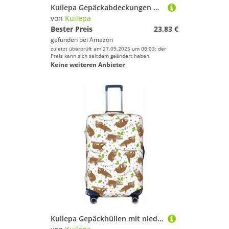
Kuilepa Gepäckabdeckungen mit Cartoon-Hunde-Aufdruck, elastisch, waschbar und dehnbar, kratzfest, passend für Gepäck von 45,7 - 81,3 cm, kein Gepäck im Lieferumfang enthalten, Schwarz , xl
von
Kuilepa
Bester Preis
23,83 €
gefunden bei
Amazon
zuletzt überprüft am 27.09.2025 um 00:03; der
Preis kann sich seitdem geändert haben.
Keine weiteren Anbieter
Kuilepa Gepäckhüllen mit niedlichem Faultier-Druck, elastisch, waschbar und dehnbar, kratzfest, passend für 45,7 - 81,3 cm Gepäck, kein Gepäck im Lieferumfang enthalten, Schwarz , S