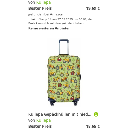
von
Kuilepa
Bester Preis
19,69 €
gefunden bei
Amazon
zuletzt überprüft am 27.09.2025 um 00:03; der
Preis kann sich seitdem geändert haben.
Keine weiteren Anbieter
Kuilepa Gepäckhüllen mit niedlichem Traktor-Druck, elastisch, waschbar und dehnbar, kratzfest, passend für 45,7 - 81,3 cm Gepäck, kein Gepäck im Lieferumfang enthalten, Schwarz , S
von
Kuilepa
Bester Preis
18,65 €