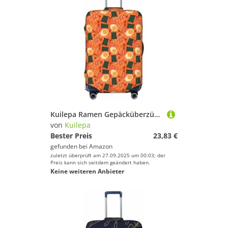
Kuilepa Ramen Gepäcküberzüge für Koffer, elastisch, waschbar und dehnbar, kratzfest, passend für 45,7 - 81,3 cm Gepäck, kein Gepäck im Lieferumfang enthalten, Schwarz , xl
von
Kuilepa
Bester Preis
23,83 €
gefunden bei
Amazon
zuletzt überprüft am 27.09.2025 um 00:03; der
Preis kann sich seitdem geändert haben.
Keine weiteren Anbieter