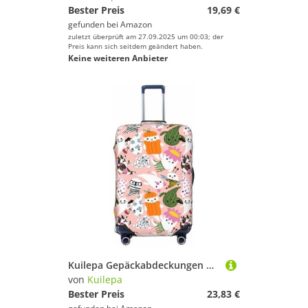
Bester Preis
19,69 €
gefunden bei
Amazon
zuletzt überprüft am 27.09.2025 um 00:03; der
Preis kann sich seitdem geändert haben.
Keine weiteren Anbieter
Kuilepa Gepäckabdeckungen mit Cartoon-Halloween-Druck, elastisch, waschbar und dehnbar, kratzfest, passend für 45,7 - 81,3 cm Gepäck, kein Gepäck im Lieferumfang enthalten, Schwarz , xl
von
Kuilepa
Bester Preis
23,83 €