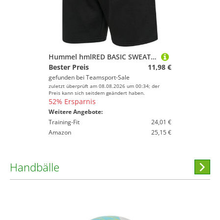
Hummel hmlRED BASIC SWEAT SHORTS - BLACK - 3XL
Bester Preis
11,98 €
gefunden bei
Teamsport-Sale
zuletzt überprüft am 08.08.2026 um 00:34; der
Preis kann sich seitdem geändert haben.
52% Ersparnis
Weitere Angebote:
Training-Fit
24,01 €
Amazon
25,15 €
Handbälle
Hi
stöber