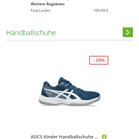
Weitere Angebote:
Foot Locker
109,99 €
Handballschuhe
Hi
stöber
- 15%
ASICS Kinder Handballschuhe UPCOURT 6 GS