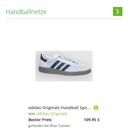
Handballnetze
Hi
stöber
adidas Originals Handball Spezial Sneakers crsk
von
adidas Originals
Bester Preis
109,95 €
gefunden bei
Blue Tomato