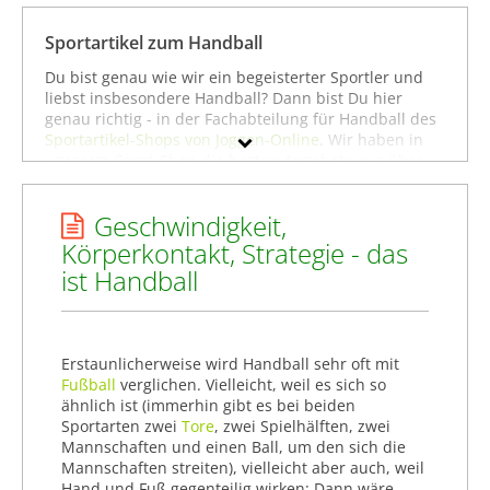
Handballschuhe
Handballtaschen
Sportartikel zum Handball
Handballtore
Du bist genau wie wir ein begeisterter Sportler und
Handballtrikots
liebst insbesondere Handball? Dann bist Du hier
genau richtig - in der Fachabteilung für Handball des
Schiedsrichter-Zubehör
Sportartikel-Shops von Joggen-Online
. Wir haben in
Trainings-Zubehör
unserem Sport-Shop die besten Angebote aus über
100 Online-Shops für Sportartikel zusammengestellt
Trainingsanzüge
und uns bemüht, in einem möglichst breiten
Geschwindigkeit,
Produktspektrum alles anzubieten, was man als
Sportler benötigt, wenn man sich für Handball
Körperkontakt, Strategie - das
Marke
begeistert - ganz gleich, ob man Anfänger,
ist Handball
ambitionierter Amateuer-Sportler oder schon ein Profi
Geschlecht
im Handball ist. Um gezielter zu stöbern, kannst Du
Dich auch direkt in den Unterkategorien wie
Preis
Handball-Ausrüstung
,
Handball-Bekleidung
oder
Erstaunlicherweise wird Handball sehr oft mit
Handbälle
umschauen. Dort findest Du eine große
% Sale
Fußball
verglichen. Vielleicht, weil es sich so
Auswahl an Sportartikeln von bekannten Marken wie
ähnlich ist (immerhin gibt es bei beiden
Kempa
,
HUMMEL
oder
Erima
. Viel Spaß beim Stöbern!
Farbe
Sportarten zwei
Tore
, zwei Spielhälften, zwei
Hoffentlich findest Du bei uns genau das, was Du zum
Mannschaften und einen Ball, um den sich die
Handball benötigst.
Mannschaften streiten), vielleicht aber auch, weil
Hand und Fuß gegenteilig wirken: Dann wäre