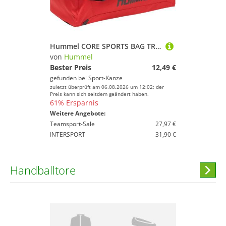
Hummel CORE SPORTS BAG TRUE RED/BLACK 204012-3081 Gr. S
von
Hummel
Bester Preis
12,49 €
gefunden bei
Sport-Kanze
zuletzt überprüft am 06.08.2026 um 12:02; der
Preis kann sich seitdem geändert haben.
61% Ersparnis
Weitere Angebote:
Teamsport-Sale
27,97 €
INTERSPORT
31,90 €
Handballtore
Hi
stöber