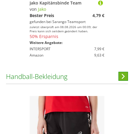
Jako Kapitänsbinde Team
von
Jako
Bester Preis
4,79 €
gefunden bei
Sarango Teamsport
zuletzt überprüft am 08.08.2026 um 00:09; der
Preis kann sich seitdem geändert haben.
50% Ersparnis
Weitere Angebote:
INTERSPORT
7,99 €
Amazon
9,63 €
Handball-Bekleidung
Hi
stöber