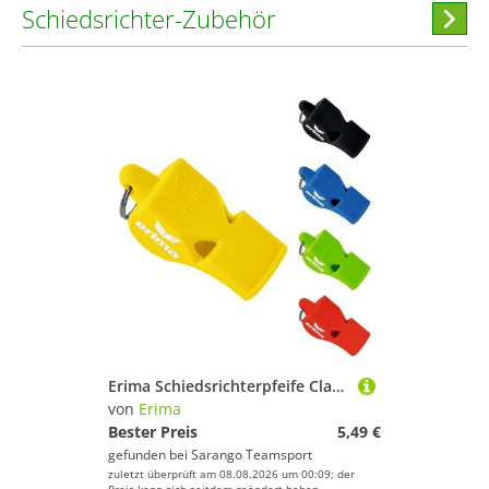
Schiedsrichter-Zubehör
Hi
stöber
Erima Schiedsrichterpfeife Classic
von
Erima
Bester Preis
5,49 €
gefunden bei
Sarango Teamsport
zuletzt überprüft am 08.08.2026 um 00:09; der