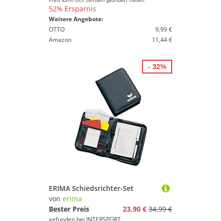
Preis kann sich seitdem geändert haben.
52% Ersparnis
Weitere Angebote:
OTTO
9,99 €
Amazon
11,44 €
- 32%
ERIMA Schiedsrichter-Set
von
erima
Bester Preis
23,90 €
34,99 €
gefunden bei
INTERSPORT