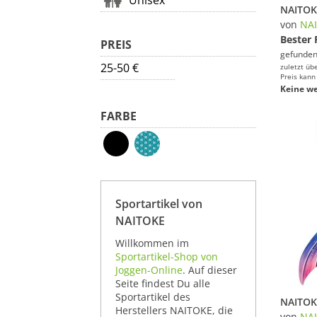
Unisex
NAITOK
von
NA
Bester 
PREIS
gefunden
25-50 €
zuletzt üb
Preis kann
Keine we
FARBE
Sportartikel von
NAITOKE
Willkommen im
Sportartikel-Shop von
Joggen-Online
. Auf dieser
Seite findest Du alle
Sportartikel des
Herstellers NAITOKE, die
von
NA