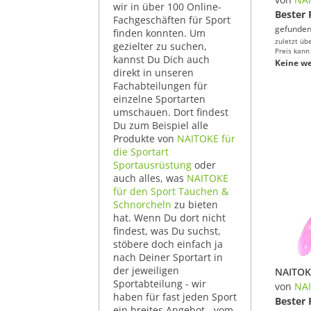
wir in über 100 Online-
Bester 
Fachgeschäften für Sport
gefunden
finden konnten. Um
zuletzt üb
gezielter zu suchen,
Preis kann
kannst Du Dich auch
Keine we
direkt in unseren
Fachabteilungen für
einzelne Sportarten
umschauen. Dort findest
Du zum Beispiel alle
Produkte von
NAITOKE für
die Sportart
Sportausrüstung
oder
auch alles, was
NAITOKE
für den Sport Tauchen &
Schnorcheln
zu bieten
hat. Wenn Du dort nicht
findest, was Du suchst,
stöbere doch einfach ja
nach Deiner Sportart in
der jeweiligen
NAITOK
Sportabteilung - wir
von
NA
haben für fast jeden Sport
Bester 
ein breites Angebot - vom