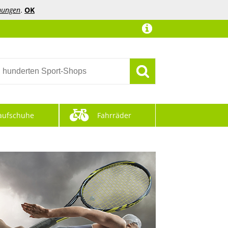
mungen
.
OK
aufschuhe
Fahrräder