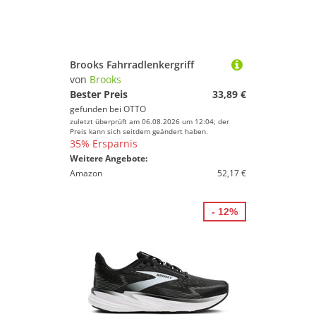
Geschlecht
Sport.
Preis
% Sale
Brooks Fahrradlenkergriff
von
Brooks
Farbe
Bester Preis
33,89 €
gefunden bei
OTTO
zuletzt überprüft am 06.08.2026 um 12:04; der
Preis kann sich seitdem geändert haben.
35% Ersparnis
Weitere Angebote:
Amazon
52,17 €
- 12%