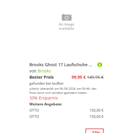
Brooks Ghost 17 Laufschuhe Damen Bluewash/Nightlife/Yucca B (normal) 38,5
von
Brooks
Bester Preis
99,95 €
149,95 €
gefunden bei
laufbar
zuletzt überprüft am 06.08.2026 um 00:46; der
Preis kann sich seitdem geändert haben.
33% Ersparnis
Weitere Angebote:
OTTO
150,00 €
OTTO
150,00 €
- 22%