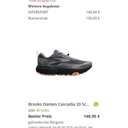
10% Ersparnis
Weitere Angebote:
INTERSPORT
149,90 €
Runnershub
150,00 €
Brooks Damen Cascadia 20 Schuhe
von
Brooks
Bester Preis
148,95 €
gefunden bei
Bergzeit
zuletzt überprüft am 06.08.2026 um 00:41; der