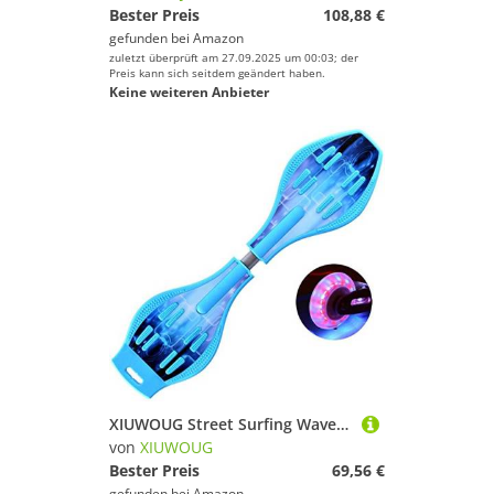
Bester Preis
108,88 €
gefunden bei
Amazon
zuletzt überprüft am 27.09.2025 um 00:03; der
Preis kann sich seitdem geändert haben.
Keine weiteren Anbieter
XIUWOUG Street Surfing Waveboard | Double Wheel Scooter Caster Board Mit LED-Blitzrad | Bis 200 Kg | Anti-Rutsch-Schlangenbrett Geeignet Für Kinder Und Jugendliche Anfänger Skateboard,16,83CM*23CM*9CM
von
XIUWOUG
Bester Preis
69,56 €
gefunden bei
Amazon