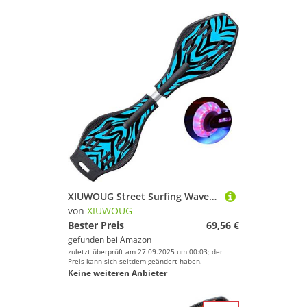
XIUWOUG Street Surfing Waveboard | Double Wheel Scooter Caster Board Mit LED-Blitzrad | Bis 200 Kg | Anti-Rutsch-Schlangenbrett Geeignet Für Kinder Und Jugendliche Anfänger Skateboard,11,83CM*23CM*9CM
von
XIUWOUG
Bester Preis
69,56 €
gefunden bei
Amazon
zuletzt überprüft am 27.09.2025 um 00:03; der
Preis kann sich seitdem geändert haben.
Keine weiteren Anbieter