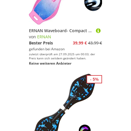
ERNAN Waveboard- Compact Lightweight Caster Board Kids/Teens. Waveboard Kinder Street Surfen Caster Torsion Skateboard Double Decks Casterboards Mit LED Leuchtrollen (Nebulae PINK)
von
ERNAN
Bester Preis
39,99 €
43,99 €
gefunden bei
Amazon
zuletzt überprüft am 27.09.2025 um 00:03; der
Preis kann sich seitdem geändert haben.
Keine weiteren Anbieter
- 5%