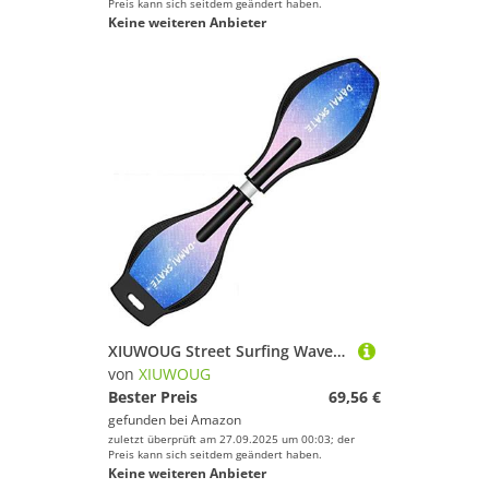
Preis kann sich seitdem geändert haben.
Keine weiteren Anbieter
XIUWOUG Street Surfing Waveboard | Double Wheel Scooter Caster Board Mit LED-Blitzrad | Bis 200 Kg | Anti-Rutsch-Schlangenbrett Geeignet Für Kinder Und Jugendliche Anfänger Skateboard,27,83CM*23CM*9CM
von
XIUWOUG
Bester Preis
69,56 €
gefunden bei
Amazon
zuletzt überprüft am 27.09.2025 um 00:03; der
Preis kann sich seitdem geändert haben.
Keine weiteren Anbieter