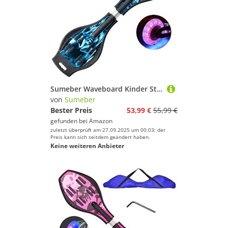
Sumeber Waveboard Kinder Street Surfen Caster Torsion Skateboard Double Decks Casterboards für Wave/Surf Waveboard/Castor Board with Light Up Wheels for Kids/Teens (Blue Skull)
von
Sumeber
Bester Preis
53,99 €
55,99 €
gefunden bei
Amazon
zuletzt überprüft am 27.09.2025 um 00:03; der
Preis kann sich seitdem geändert haben.
Keine weiteren Anbieter