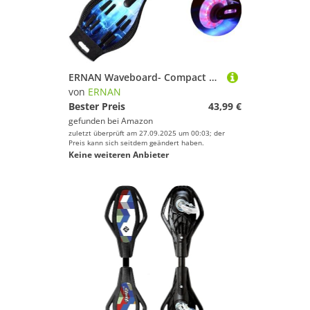
ERNAN Waveboard- Compact Lightweight Caster Board Kids/Teens. Waveboard Kinder Street Surfen Caster Torsion Skateboard Double Decks Casterboards Mit LED Leuchtrollen (Phantom Black)
von
ERNAN
Bester Preis
43,99 €
gefunden bei
Amazon
zuletzt überprüft am 27.09.2025 um 00:03; der
Preis kann sich seitdem geändert haben.
Keine weiteren Anbieter