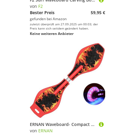
von
F2
Bester Preis
59,95 €
gefunden bei
Amazon
zuletzt überprüft am 27.09.2025 um 00:03; der
Preis kann sich seitdem geändert haben.
Keine weiteren Anbieter
ERNAN Waveboard- Compact Lightweight Caster Board Kids/Teens. Waveboard Kinder Street Surfen Caster Torsion Skateboard Double Decks Casterboards Mit LED Leuchtrollen (Flame red)
von
ERNAN