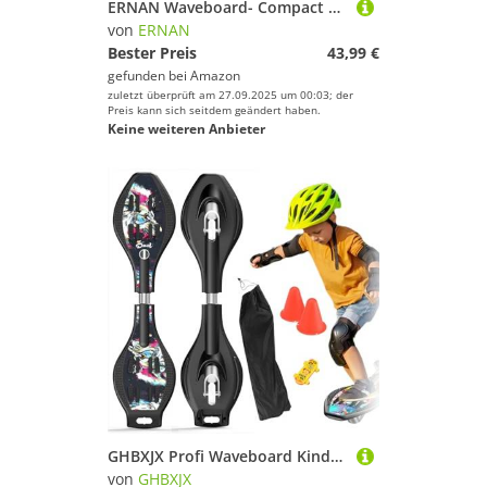
ERNAN Waveboard- Compact Lightweight Caster Board Kids/Teens. Waveboard Kinder Street Surfen Caster Torsion Skateboard Double Decks Casterboards Mit LED Leuchtrollen (HSK)
von
ERNAN
Bester Preis
43,99 €
gefunden bei
Amazon
zuletzt überprüft am 27.09.2025 um 00:03; der
Preis kann sich seitdem geändert haben.
Keine weiteren Anbieter
GHBXJX Profi Waveboard Kinder ab 10 Jahre mit ABEC-7, Street Surfing Waveboards Erwachsene, Snakeboard mit Anti-Rutsch Noppen, Skateboard für Mädchen und Junge, Bis 100kg, inkl. Tasche,Der könig
von
GHBXJX