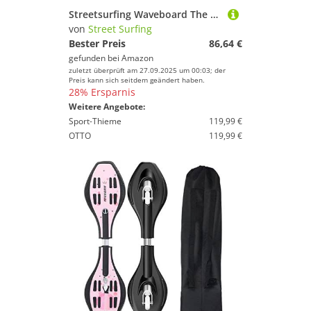
Geschlecht
Streetsurfing Waveboard The Wave G1, Design: Black Glitch, das Original, der Klassiker, 500030
von
Street Surfing
Preis
Bester Preis
86,64 €
gefunden bei
Amazon
% Sale
zuletzt überprüft am 27.09.2025 um 00:03; der
Preis kann sich seitdem geändert haben.
28% Ersparnis
Farbe
Weitere Angebote:
Sport-Thieme
119,99 €
OTTO
119,99 €