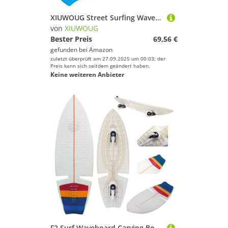
XIUWOUG Street Surfing Waveboard | Double Wheel Scooter Caster Board Mit LED-Blitzrad | Bis 200 Kg | Anti-Rutsch-Schlangenbrett Geeignet Für Kinder Und Jugendliche Anfänger Skateboard,36,83CM*23CM*9CM
von
XIUWOUG
Bester Preis
69,56 €
gefunden bei
Amazon
zuletzt überprüft am 27.09.2025 um 00:03; der
Preis kann sich seitdem geändert haben.
Keine weiteren Anbieter
F2 Surf Waveboard Carving Board Street Surfer Skateboard Weiss/Bunt 2025