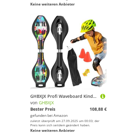
Keine weiteren Anbieter
GHBXJX Profi Waveboard Kinder ab 10 Jahre mit ABEC-7, Street Surfing Waveboards Erwachsene, Snakeboard mit Anti-Rutsch Noppen, Skateboard für Mädchen und Junge, Bis 100kg, inkl. Tasche,Cyberbird
von
GHBXJX
Bester Preis
108,88 €
gefunden bei
Amazon
zuletzt überprüft am 27.09.2025 um 00:03; der
Preis kann sich seitdem geändert haben.
Keine weiteren Anbieter