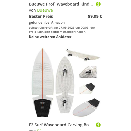
Bueuwe Profi Waveboard Kinder ab 10 Jahre, Street Snakeboard Skateboard mit Skate Protektoren Set, Waveboards für Mädchen und Junge mit Leuchtrollen, 87x23x12,5 cm, Bis 100kg
von
Bueuwe
Bester Preis
89,99 €
gefunden bei
Amazon
zuletzt überprüft am 27.09.2025 um 00:03; der
Preis kann sich seitdem geändert haben.
Keine weiteren Anbieter
F2 Surf Waveboard Carving Board Street Surfer Skateboard Weiss 2025
von
F2