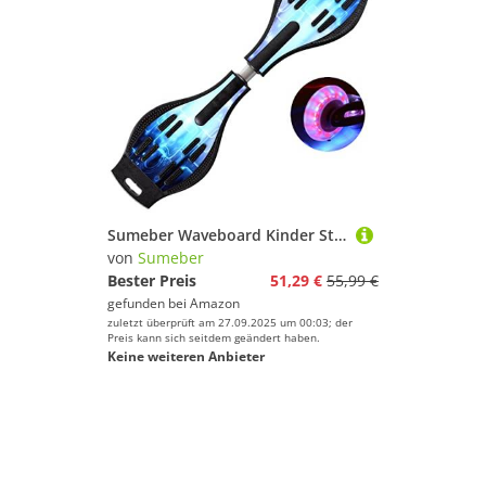
Sumeber Waveboard Kinder Street Surfen Caster Torsion Skateboard Double Decks Casterboards für Wave/Surf Waveboard/Castor Board with Light Up Wheels for Kids/Teens (Blue Dream)
von
Sumeber
Bester Preis
51,29 €
55,99 €
gefunden bei
Amazon
zuletzt überprüft am 27.09.2025 um 00:03; der
Preis kann sich seitdem geändert haben.
Keine weiteren Anbieter