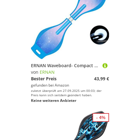
ERNAN Waveboard- Compact Lightweight Caster Board Kids/Teens. Waveboard Kinder Street Surfen Caster Torsion Skateboard Double Decks Casterboards Mit LED Leuchtrollen (Nebula Blue)
von
ERNAN
Bester Preis
43,99 €
gefunden bei
Amazon
zuletzt überprüft am 27.09.2025 um 00:03; der
Preis kann sich seitdem geändert haben.
Keine weiteren Anbieter
- 4%