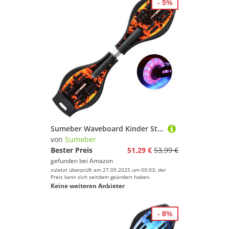
- 5%
Sumeber Waveboard Kinder Street Surfen Caster Torsion Skateboard Double Decks Casterboards für Wave/Surf Waveboard/Castor Board with Light Up Wheels for Kids/Teens (Orange Flame)
von
Sumeber
Bester Preis
51,29 €
53,99 €
gefunden bei
Amazon
zuletzt überprüft am 27.09.2025 um 00:03; der
Preis kann sich seitdem geändert haben.
Keine weiteren Anbieter
- 8%