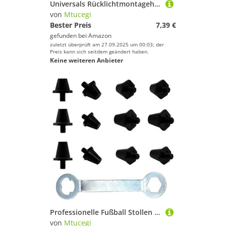
Universals Rücklichtmontagehalterungen Mehrzweck Radaren Radare Leichtmontage Radsport Sicherheitsausrüstung Regulierbare Strahlrichtung Fahrradhalterung
von
Mtucegi
Bester Preis
7,39 €
gefunden bei
Amazon
zuletzt überprüft am 27.09.2025 um 00:03; der
Preis kann sich seitdem geändert haben.
Keine weiteren Anbieter
Professionelle Fußball Stollen Stollen Nonslip Metal Stlepe Wetterfestes Metallspitzen Mit Niedrigem Gewicht Fußball Zubehör Leichtfalle Fußballschuhschuh Studs
von
Mtucegi