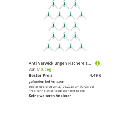
Anti Verwicklungen Fischereizubehörlinie Space Bifurcation Swivels Für Doppelhaken Subline Splitter Bindungs ​​ Werkzeuglinie Space Bifurcation Swivels Rings Schütze Gerät Für Doppelhaken Subline
von
Mtucegi
Bester Preis
4,49 €
gefunden bei
Amazon
zuletzt überprüft am 27.09.2025 um 00:03; der
Preis kann sich seitdem geändert haben.
Keine weiteren Anbieter