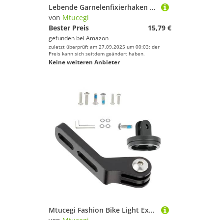
Lebende Garnelenfixierhaken Huminous Wanderer Welgfische Fischen Korrosions Widerstand
von
Mtucegi
Bester Preis
15,79 €
gefunden bei
Amazon
zuletzt überprüft am 27.09.2025 um 00:03; der
Preis kann sich seitdem geändert haben.
Keine weiteren Anbieter
Mtucegi Fashion Bike Light Extenders Fahrräder Lenker Vordermontage Für Actionkameras Und Radsportsicherung Freisetz Schneller Fahrradlichtkameramamerashalter