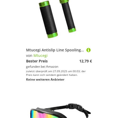
Mtucegi Antislip Line Spooling Pull Drag Tool Professionelle Angelschnüre Knoten Puller Knoten Bindungswerkzeuge Dauerhafte Linienknoten Gerät Für Süßwassersalzwasser
von
Mtucegi
Bester Preis
12,79 €
gefunden bei
Amazon
zuletzt überprüft am 27.09.2025 um 00:03; der
Preis kann sich seitdem geändert haben.
Keine weiteren Anbieter