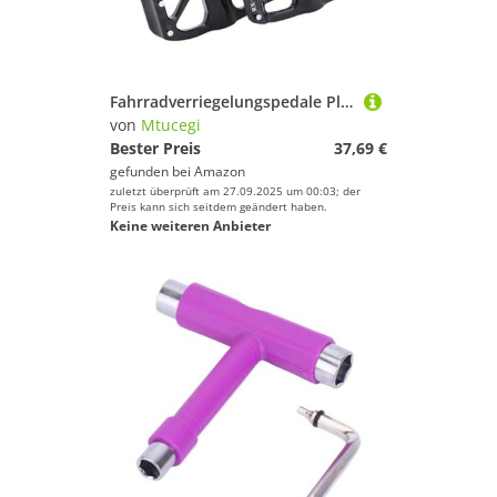
Sport.
Radsport
Reitsport
Schwimmen
Fahrradverriegelungspedale Plattenadapter Wandler Straßenkonvertion Für Verschiedene Radsportsysteme Hohe Lastkapazität
Segeln
von
Mtucegi
Skateboarding
Bester Preis
37,69 €
gefunden bei
Amazon
Ski
zuletzt überprüft am 27.09.2025 um 00:03; der
Snowboard
Preis kann sich seitdem geändert haben.
Keine weiteren Anbieter
Sportausrüstung
Sportausstattung
Sportbekleidung
Sportschuhe
Surfen
Tauchen & Schnorcheln
Tennis
Turnen & Gymnastik
Yoga