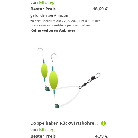
von
Mtucegi
Bester Preis
18,69 €
gefunden bei
Amazon
zuletzt überprüft am 27.09.2025 um 00:03; der
Preis kann sich seitdem geändert haben.
Keine weiteren Anbieter
Doppelhaken Rückwärtsbohrer Rigs Schwimmköder Haar Mit Platzbohne Für Süßwasser Und Salzwasser Doppelte Rückseite Fischt
von
Mtucegi
Bester Preis
4,79 €