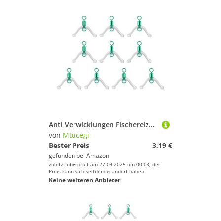
Anti Verwicklungen Fischereizubehörlinie Space Bifurcation Swivels Für Doppelhaken Subline Splitter Bindungs ​​ Werkzeuglinie Space Bifurcation Swivels Rings Schütze Gerät Für Doppelhaken Subline
von
Mtucegi
Bester Preis
3,19 €
gefunden bei
Amazon
zuletzt überprüft am 27.09.2025 um 00:03; der
Preis kann sich seitdem geändert haben.
Keine weiteren Anbieter