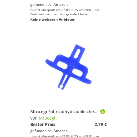
gefunden bei
Amazon
zuletzt überprüft am 27.09.2025 um 00:03; der
Preis kann sich seitdem geändert haben.
Keine weiteren Anbieter
Mtucegi Fahrradhydraulikscheibenbremsblut Abstandshalterfahrräder Bremssattel Pad Spacer Tool 2/4 Kolbenbremse Block Einfach Gebrauchte Reparaturwerkzeuge
von
Mtucegi
Bester Preis
2,79 €
gefunden bei
Amazon
zuletzt überprüft am 27.09.2025 um 00:03; der