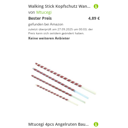
Walking Stick Kopfschutz Wandermasten Ersatztipp Trekking Sticks Endabdeckung Pads Pads Pad Puffer
von
Mtucegi
Bester Preis
4,89 €
gefunden bei
Amazon
zuletzt überprüft am 27.09.2025 um 00:03; der
Preis kann sich seitdem geändert haben.
Keine weiteren Anbieter
Mtucegi 4pcs Angelruten Bauwerkzeug 8/9/10/12mm Korkgriff Reamer Set SEPPIEL BONDERKONENTE Bestellung MEHRSCHAFTS Set