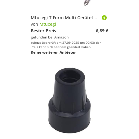
Mtucegi
Mtucegi T Form Multi Gerätetool Für Skateboards Elektrische Scooter Snowboard Professionelles Anpassung Von Schraubenschlüssel Und Kompaktes Professionelles Skateboard Werkzeug
von
Mtucegi
Geschlecht
Bester Preis
6,89 €
gefunden bei
Amazon
Preis
zuletzt überprüft am 27.09.2025 um 00:03; der
Preis kann sich seitdem geändert haben.
Farbe
Keine weiteren Anbieter