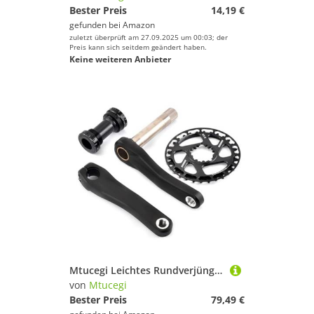
Bester Preis
14,19 €
gefunden bei
Amazon
zuletzt überprüft am 27.09.2025 um 00:03; der
Preis kann sich seitdem geändert haben.
Keine weiteren Anbieter
Mtucegi Leichtes Rundverjüngungsverjüngungsgräbchen Kettenradkettenrad Aluminiumlegierungen Kurbenrad Teil Zur Verbesserung Der Radsport Effizienz Haltbarkeit Crankset Bottom Brackets
von
Mtucegi
Bester Preis
79,49 €