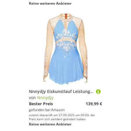
Keine weiteren Anbieter
Nnnydjy Eiskunstlauf Leistung Kleid Aus Spitze Für Mädchen Hook Finger Langarm Gymnastik Trikot Handgefertigte Eislauf Tanzwettbewerbskleidung Für Damen Mit Diamant,F,12_15Years
von
Nnnydjy
Bester Preis
139,99 €
gefunden bei
Amazon
zuletzt überprüft am 27.09.2025 um 00:03; der
Preis kann sich seitdem geändert haben.
Keine weiteren Anbieter