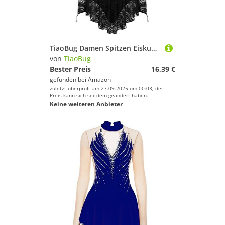
TiaoBug Damen Spitzen Eiskunstlauf Kleid Langarm Ballettkleid Rollkragen Ballettanzug Asymmetrisches Tanzkleid Gymnastikanzug Leotard Trikot Ballettkleidung gr. XS-XL Schwarz S
von
TiaoBug
Bester Preis
16,39 €
gefunden bei
Amazon
zuletzt überprüft am 27.09.2025 um 00:03; der
Preis kann sich seitdem geändert haben.
Keine weiteren Anbieter