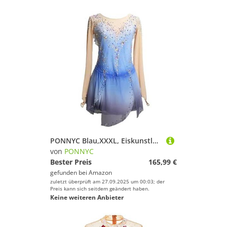
PONNYC Blau,XXXL, Eiskunstlauf Wettkampf Kleid Für Mädchen Farbverlauf Eiskunstlauf Kostüme Rhythmische Sport Gymnastik Trikot Rollschuhbekleidung Mit Glitzernden Strasssteinen
von
PONNYC
Bester Preis
165,99 €
gefunden bei
Amazon
zuletzt überprüft am 27.09.2025 um 00:03; der
Preis kann sich seitdem geändert haben.
Keine weiteren Anbieter