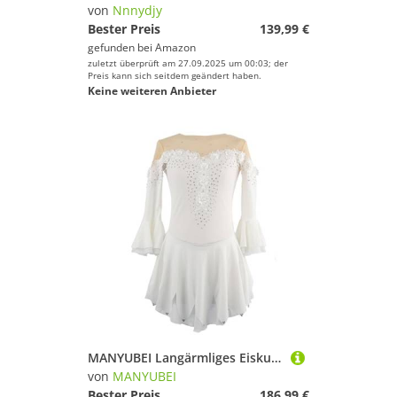
von
Nnnydjy
Bester Preis
139,99 €
gefunden bei
Amazon
zuletzt überprüft am 27.09.2025 um 00:03; der
Preis kann sich seitdem geändert haben.
Keine weiteren Anbieter
MANYUBEI Langärmliges Eiskunstlauf Kleid Für Erwachsene Glänzendes Strass Trikot Für Mädchen Ballett Tanzrock Kinder Gymnastik Tutu Kleid, Leistungswettbewerb,L, White
von
MANYUBEI
Bester Preis
186,99 €