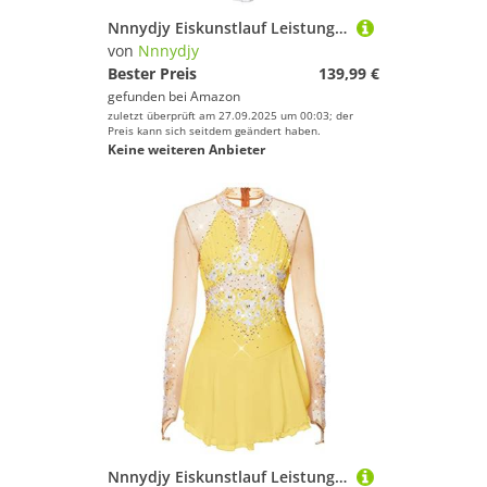
Nnnydjy Eiskunstlauf Leistung Kleid Aus Spitze Für Mädchen Hook Finger Langarm Gymnastik Trikot Handgefertigte Eislauf Tanzwettbewerbskleidung Für Damen Mit Diamant,E,11_13Years
von
Nnnydjy
Bester Preis
139,99 €
gefunden bei
Amazon
zuletzt überprüft am 27.09.2025 um 00:03; der
Preis kann sich seitdem geändert haben.
Keine weiteren Anbieter
Nnnydjy Eiskunstlauf Leistung Kleid Aus Spitze Für Mädchen Hook Finger Langarm Gymnastik Trikot Handgefertigte Eislauf Tanzwettbewerbskleidung Für Damen Mit Diamant,D,XL