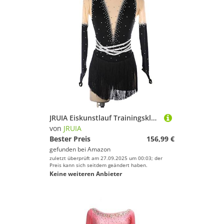
JRUIA Eiskunstlauf Trainingskleid Mit Fransen Lange Ärmel Eislauf Performance Kostüme Für Mädchen Klassischer Rollschuhrock Outdoor Gymnastik Trikot,Schwarz,XXL
von
JRUIA
Bester Preis
156,99 €
gefunden bei
Amazon
zuletzt überprüft am 27.09.2025 um 00:03; der
Preis kann sich seitdem geändert haben.
Keine weiteren Anbieter