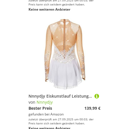
zuletzt überprüft am 27.09.2025 um 00:03; der
Preis kann sich seitdem geändert haben.
Keine weiteren Anbieter
Nnnydjy Eiskunstlauf Leistung Kleid Aus Spitze Für Mädchen Hook Finger Langarm Gymnastik Trikot Handgefertigte Eislauf Tanzwettbewerbskleidung Für Damen Mit Diamant,E,7_10Years
von
Nnnydjy
Bester Preis
139,99 €
gefunden bei
Amazon
zuletzt überprüft am 27.09.2025 um 00:03; der
Preis kann sich seitdem geändert haben.
Keine weiteren Anbieter