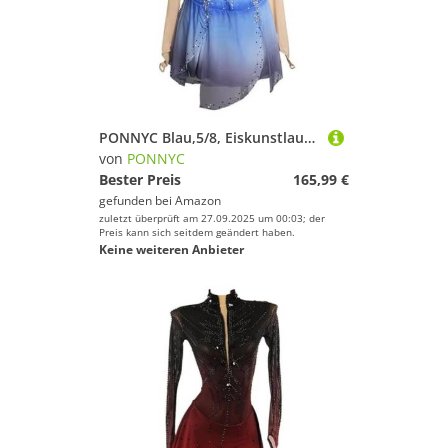
PONNYC Blau,5/8, Eiskunstlauf Wettkampf Kleid Für Mädchen Farbverlauf Eiskunstlauf Kostüme Rhythmische Sport Gymnastik Trikot Rollschuhbekleidung Mit Glitzernden Strasssteinen
von
PONNYC
Bester Preis
165,99 €
gefunden bei
Amazon
zuletzt überprüft am 27.09.2025 um 00:03; der
Preis kann sich seitdem geändert haben.
Keine weiteren Anbieter