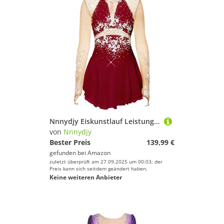
Nnnydjy Eiskunstlauf Leistung Kleid Aus Spitze Für Mädchen Hook Finger Langarm Gymnastik Trikot Handgefertigte Eislauf Tanzwettbewerbskleidung Für Damen Mit Diamant,B,15_16Years
von
Nnnydjy
Bester Preis
139,99 €
gefunden bei
Amazon
zuletzt überprüft am 27.09.2025 um 00:03; der
Preis kann sich seitdem geändert haben.
Keine weiteren Anbieter