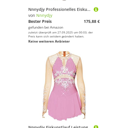
Nnnydjy Professionelles Eiskunstlauf Sport Tanzkleid Für Mädchen Lange Ärmel Mit Haken Wettkampfkostüm Für Rollschuhlaufen Rhythmische Sportgymnastik Trikots Für Damen,A,M
von
Nnnydjy
Bester Preis
175,88 €
gefunden bei
Amazon
zuletzt überprüft am 27.09.2025 um 00:03; der
Preis kann sich seitdem geändert haben.
Keine weiteren Anbieter
Nnnydjy Eiskunstlauf Leistung Kleid Aus Spitze Für Mädchen Hook Finger Langarm Gymnastik Trikot Handgefertigte Eislauf Tanzwettbewerbskleidung Für Damen Mit Diamant,G,XL