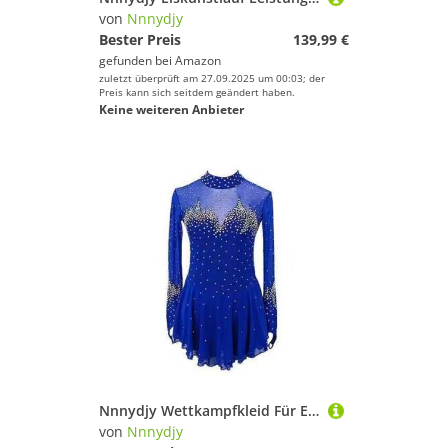
von
Nnnydjy
Bester Preis
139,99 €
gefunden bei
Amazon
zuletzt überprüft am 27.09.2025 um 00:03; der
Preis kann sich seitdem geändert haben.
Keine weiteren Anbieter
Nnnydjy Wettkampfkleid Für Eiskunstlauf Für Damen Langärmlig Mit Haken Trikots Für Rhythmische Sportgymnastik Rock Für Eiskunstlauf Für Mädchen Glänzender Kristall,Blau,S
von
Nnnydjy