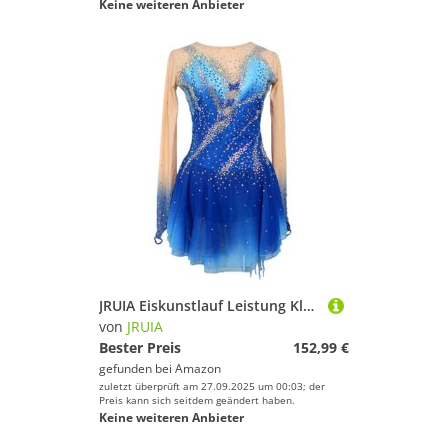
Keine weiteren Anbieter
JRUIA Eiskunstlauf Leistung Kleid Für Mädchen Eislauf Wettkampf Kostüm Für Damen Langarm Trikots Für Rhythmische Gymnastik Strass Handgefertigt Gradient,Blau,XXXL
von
JRUIA
Bester Preis
152,99 €
gefunden bei
Amazon
zuletzt überprüft am 27.09.2025 um 00:03; der
Preis kann sich seitdem geändert haben.
Keine weiteren Anbieter