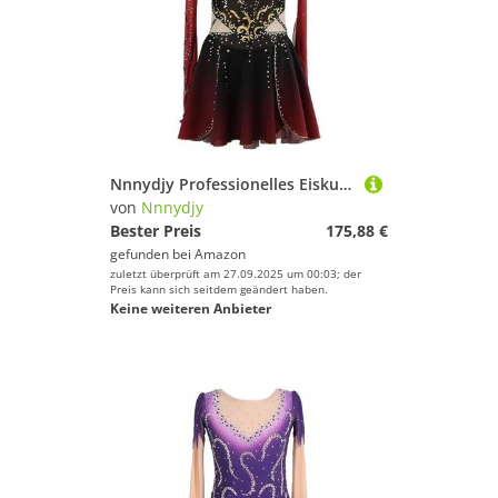
Nnnydjy Professionelles Eiskunstlauf Sport Tanzkleid Für Mädchen Lange Ärmel Mit Haken Wettkampfkostüm Für Rollschuhlaufen Rhythmische Sportgymnastik Trikots Für Damen,A,12_15Years
von
Nnnydjy
Bester Preis
175,88 €
gefunden bei
Amazon
zuletzt überprüft am 27.09.2025 um 00:03; der
Preis kann sich seitdem geändert haben.
Keine weiteren Anbieter