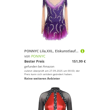
PONNYC Lila,XXL, Eiskunstlauf Kleid Mit Langen Ärmeln Für Mädchen Röcke Für Eiskunstlauf Mit Farbverlauf Trikots Für Rhythmische Gymnastik Mit Flash Diamanten Damen Turnen Wettkampf Kostüme
von
PONNYC
Bester Preis
151,99 €
gefunden bei
Amazon
zuletzt überprüft am 27.09.2025 um 00:03; der
Preis kann sich seitdem geändert haben.
Keine weiteren Anbieter