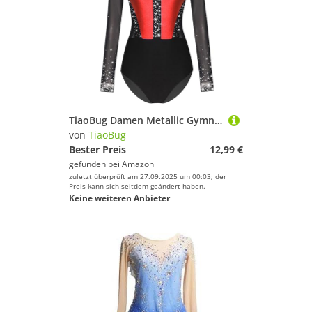
TiaoBug Damen Metallic Gymnastikanzug Langarm Turnanzug Mesh Spleiß Tanz-Body Ballett Trikot Eiskunstlauf Overall Jumpsuit Rot B S
von
TiaoBug
Bester Preis
12,99 €
gefunden bei
Amazon
zuletzt überprüft am 27.09.2025 um 00:03; der
Preis kann sich seitdem geändert haben.
Keine weiteren Anbieter