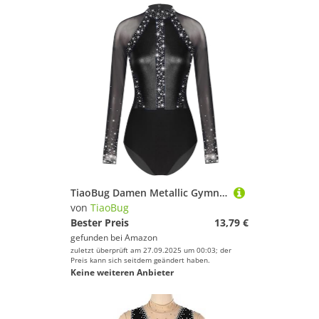
TiaoBug Damen Metallic Gymnastikanzug Langarm Turnanzug Mesh Spleiß Tanz-Body Ballett Trikot Eiskunstlauf Overall Jumpsuit Schwarz B M
von
TiaoBug
Bester Preis
13,79 €
gefunden bei
Amazon
zuletzt überprüft am 27.09.2025 um 00:03; der
Preis kann sich seitdem geändert haben.
Keine weiteren Anbieter