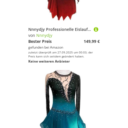
Nnnydjy Professionelle Eislaufkleider Für Mädchen Schwarz Rote Halo Färbung Tanzbekleidung Für Eiskunstlauf Wettkämpfe Asymmetrischer Saum Trikots Für Rhythmische Sportgymnastik,Schwarz,XXXL
von
Nnnydjy
Bester Preis
149,99 €
gefunden bei
Amazon
zuletzt überprüft am 27.09.2025 um 00:03; der
Preis kann sich seitdem geändert haben.
Keine weiteren Anbieter