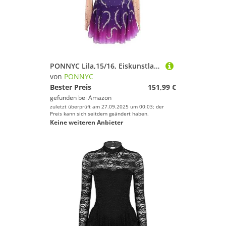
PONNYC Lila,15/16, Eiskunstlauf Kleid Mit Langen Ärmeln Für Mädchen Röcke Für Eiskunstlauf Mit Farbverlauf Trikots Für Rhythmische Gymnastik Mit Flash Diamanten Damen Turnen Wettkampf Kostüme
von
PONNYC
Bester Preis
151,99 €
gefunden bei
Amazon
zuletzt überprüft am 27.09.2025 um 00:03; der
Preis kann sich seitdem geändert haben.
Keine weiteren Anbieter