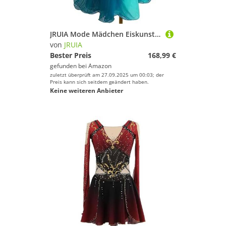
JRUIA Mode Mädchen Eiskunstlauf Wettbewerb Kleid Frauen Gradient Rhythmische Gymnastik Trikots Langärmliges Eislauf Performance Kostüm Mit Strass,B,11_13Years
von
JRUIA
Bester Preis
168,99 €
gefunden bei
Amazon
zuletzt überprüft am 27.09.2025 um 00:03; der
Preis kann sich seitdem geändert haben.
Keine weiteren Anbieter