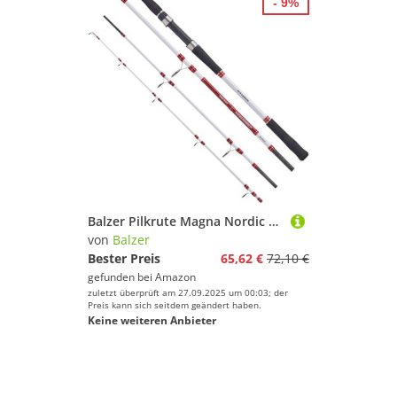
- 9%
Balzer Pilkrute Magna Nordic Pro Flexo Pilk 160 Travel 2,40 m - Meeresrute, Reiserute, Hochseerute aus IM-8 Carbon
von
Balzer
Bester Preis
65,62 €
72,10 €
gefunden bei
Amazon
zuletzt überprüft am 27.09.2025 um 00:03; der
Preis kann sich seitdem geändert haben.
Keine weiteren Anbieter