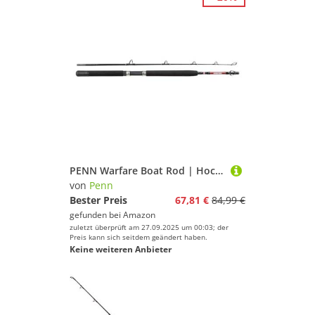
PENN Warfare Boat Rod | Hochbelastbare 2-teilige Salzwasser-Angelrute aus Carbon-Verbundwerkstoff | Hochdichter Eva-Griff und SW-Proof-Bootsführungen | Hochsee-, Tiefsee- und Wrackangeln | 1,80 m
von
Penn
Bester Preis
67,81 €
84,99 €
gefunden bei
Amazon
zuletzt überprüft am 27.09.2025 um 00:03; der
Preis kann sich seitdem geändert haben.
Keine weiteren Anbieter