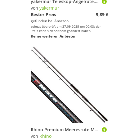
yakermur Teleskop-Angelrute, kompakte Reiserute für | tragbare Angelrute für Anfänger zum Fliegenfischen, Wandern, Ufer, Schifffahrt, Fluss, Kajak, Hochsee, ,
von
yakermur
Bester Preis
9,89 €
gefunden bei
Amazon
zuletzt überprüft am 27.09.2025 um 00:03; der
Preis kann sich seitdem geändert haben.
Keine weiteren Anbieter
Rhino Premium Meeresrute Mare Light Boat Angelrute Hochsee-Angeln Meeresfischen Wurfgewicht 40-160g, Schwarz, 2,55 m
von
Rhino