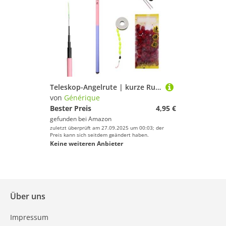
Teleskop-Angelrute | kurze Rute für Salzwasser – tragbare Angelrute für Anfänger zum Fliegenfischen zum Wandern, Küste, Schifffahrt, Fluss, Kajak, Hochsee, ,
von
Générique
Bester Preis
4,95 €
gefunden bei
Amazon
zuletzt überprüft am 27.09.2025 um 00:03; der
Preis kann sich seitdem geändert haben.
Keine weiteren Anbieter
Über uns
Impressum