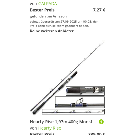
Reiseruten
von
GALPADA
Spincasting-Ruten
Bester Preis
7,27 €
gefunden bei
Amazon
Spinnruten
zuletzt überprüft am 27.09.2025 um 00:03; der
Steckruten
Preis kann sich seitdem geändert haben.
Keine weiteren Anbieter
Teleskopruten
Wallerruten
Wurfruten
Watschuhe & Anglerstiefel
Marke
Geschlecht
Preis
% Sale
Hearty Rise 1,97m 400g Monster Game II - Baitcaster Meeresrute zum Hochseeangeln, Pilkrute für Norwegen & Island, Baitcasterrute zum Meeresangeln, Hochseerute zum Pilken & Jiggen
Farbe
von
Hearty Rise
Bester Preis
339,00 €