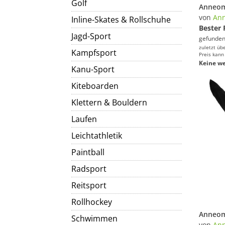
Golf
von
An
Inline-Skates & Rollschuhe
Bester 
Jagd-Sport
gefunden
zuletzt üb
Kampfsport
Preis kann
Keine we
Kanu-Sport
Kiteboarden
Klettern & Bouldern
Laufen
Leichtathletik
Paintball
Radsport
Reitsport
Rollhockey
Schwimmen
von
An