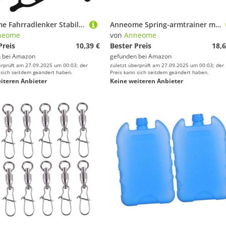
Anneome Fahrradlenker Stabilisator Schnellspanner für Sichere Fahrrad-parkständer und Reparaturständer Kompakt rutschfest für Fahrradtypen Tragbarer Lenkerhalter Schwarz
Anneome Spring-armtrainer mit Ergonomischem Griff Rutschfestes Brustmuskel-trainingsgerät für Muskelaufbau Vielseitiger Fitness-Expander für Zuhause Gym und Sport Praktisches Stretch-Seil
neome
von
Anneome
Preis
10,39 €
Bester Preis
18,6
 bei
Amazon
gefunden bei
Amazon
erprüft am 27.09.2025 um 00:03; der
zuletzt überprüft am 27.09.2025 um 00:03; der
 sich seitdem geändert haben.
Preis kann sich seitdem geändert haben.
iteren Anbieter
Keine weiteren Anbieter