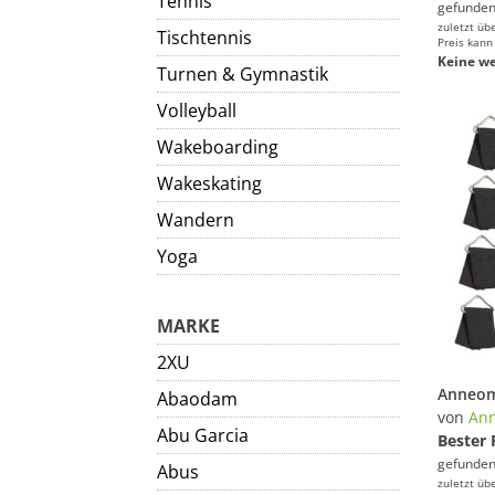
Tennis
gefunden
zuletzt üb
Tischtennis
Preis kann
Keine we
Turnen & Gymnastik
Volleyball
Wakeboarding
Wakeskating
Wandern
Yoga
MARKE
2XU
Abaodam
von
An
Abu Garcia
Bester 
gefunden
Abus
zuletzt üb