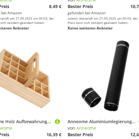
Preis
8,49 €
Bester Preis
10,7
 bei
Amazon
gefunden bei
Amazon
erprüft am 27.09.2025 um 00:03; der
zuletzt überprüft am 27.09.2025 um 00:03; der
 sich seitdem geändert haben.
Preis kann sich seitdem geändert haben.
iteren Anbieter
Keine weiteren Anbieter
Anneome Holz Aufbewahrungskorb für Ätherische Öle Fächer Handgehaltene Holzbox Organizer mit Stabilem Hitze Kältebeständigem Design für Hautpflege und Duftöle
Anneome Aluminiumlegierung Zigarrenhülle Tragbarer Luftdichter Reiseetui Für Einzelne Zigarre Kompaktes Leichtes Design Frischeerhalt Für Outdoor Aktivitäten Und Stilvolles Zubehör
neome
von
Anneome
Preis
16,39 €
Bester Preis
12,6