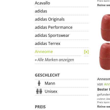
Preis kann
Acavallo
Keine we
adidas
adidas Originals
adidas Performance
adidas Sportswear
adidas Terrex
Anneome
» Alle Marken anzeigen
GESCHLECHT
Mann
von
An
Bester 
Unisex
gefunden
zuletzt üb
Preis kann
PREIS
Keine we