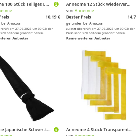
Anneome 100 Stück Teiliges Edelstahl Angelwirbel mit Sicherem Verschluss Rotationsfreudig Vielseitig Einsetzbar für Süß und Salzwasserangeln Robustes Angelzubehör für Vorfächer und
Anneome 12 Stück Wiederverwendbare Kühlakkus aus Pe-Material für Luftkühler Schnellkühlende Eisboxen Mittelgroß Kompakt Leicht für Büro Zuhause und Outdoor Langlebige Kühlpacks
neome
von
Anneome
Preis
10,19 €
Bester Preis
14,7
 bei
Amazon
gefunden bei
Amazon
erprüft am 27.09.2025 um 00:03; der
zuletzt überprüft am 27.09.2025 um 00:03; der
 sich seitdem geändert haben.
Preis kann sich seitdem geändert haben.
iteren Anbieter
Keine weiteren Anbieter
Anneome Japanische Schwerttasche Dicke Strapazierfähige Aufbewahrungstasche mit Tragriemen für Lange Schwerter Komfortabel Tragbar Schützt vor Kratzern Inspiriert von Japanischer Kultur
Anneome 4 Stück Transparente Köder-schutzhüllen Große PVC Köderaufbewahrungstaschen mit Leuchtend Gelben Kanten für Schnellen Zugriff Angelzubehör und Praktischen Schutz
neome
von
Anneome