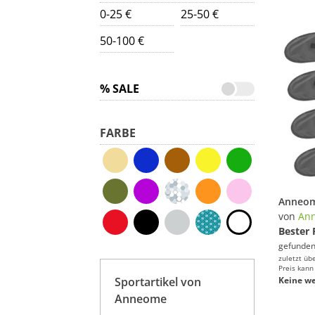
0-25 €
25-50 €
50-100 €
% SALE
FARBE
von
An
Bester 
gefunden
zuletzt üb
Preis kann
Sportartikel von
Keine we
Anneome