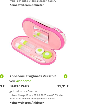
Preis kann sich seitdem geändert haben.
Keine weiteren Anbieter
Anneome Tragbares Verschleißfestes Kontaktlinsenetui mit Doppeltem Design und Spiegel Auslaufsicherer Brillenetui für Reisen und Outdoor Praktischer Kontaktlinsenhalter für Familie und
von
Anneome
9 €
Bester Preis
11,91 €
gefunden bei
Amazon
zuletzt überprüft am 27.09.2025 um 00:03; der
Preis kann sich seitdem geändert haben.
Keine weiteren Anbieter