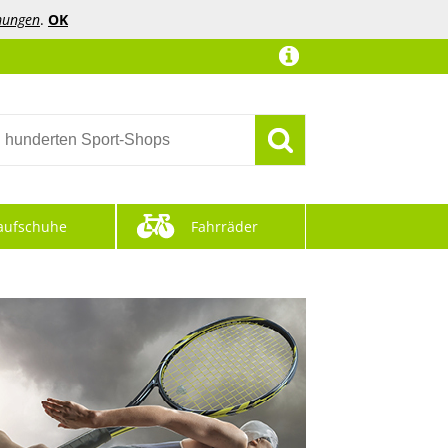
mungen
.
OK
aufschuhe
Fahrräder