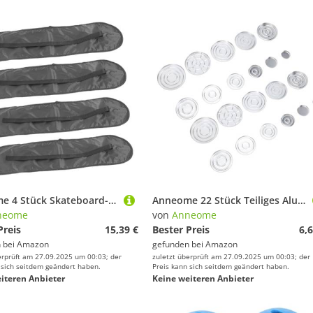
Anneome 4 Stück Skateboard-tragetaschen Wasserdichter Rucksack mit Einzel-Schultergurt Robustes Material für Kratzschutz Praktische Fächer Vielseitig für Reisen und Alltag Schwarz
Anneome 22 Stück Teiliges Aluminium Lippenstift Lidschatten dosenset Nachfüllbare Makeup aufbewahrung Leicht und Kompakt für Concealer und Blush Praktisch für Zuhause und Unterwegs
neome
von
Anneome
Preis
15,39 €
Bester Preis
6,6
 bei
Amazon
gefunden bei
Amazon
erprüft am 27.09.2025 um 00:03; der
zuletzt überprüft am 27.09.2025 um 00:03; der
 sich seitdem geändert haben.
Preis kann sich seitdem geändert haben.
iteren Anbieter
Keine weiteren Anbieter