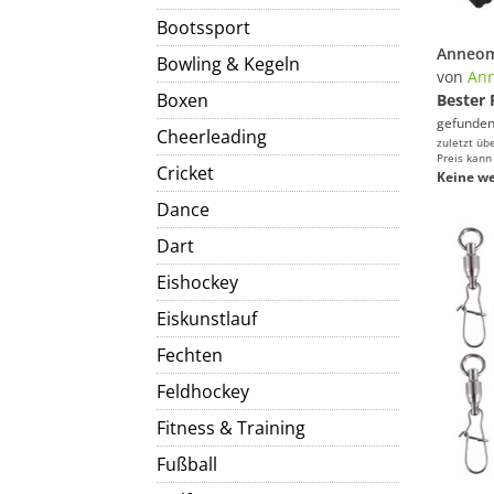
Bootssport
Bowling & Kegeln
von
An
Boxen
Bester 
gefunden
Cheerleading
zuletzt üb
Preis kann
Cricket
Keine we
Dance
Dart
Eishockey
Eiskunstlauf
Fechten
Feldhockey
Fitness & Training
Fußball