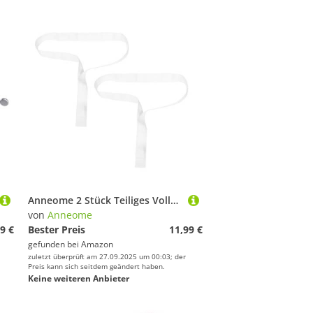
Anneome 2 Stück Teiliges Volleyball Netz Mittelteiler Band Weiß Sichtbares Leichtes Zubehör für Indoor Outdoor Spiele Klare Abgrenzung für Präzise Spielleitung und Stabile Befestigung
von
Anneome
9 €
Bester Preis
11,99 €
gefunden bei
Amazon
zuletzt überprüft am 27.09.2025 um 00:03; der
Preis kann sich seitdem geändert haben.
Keine weiteren Anbieter