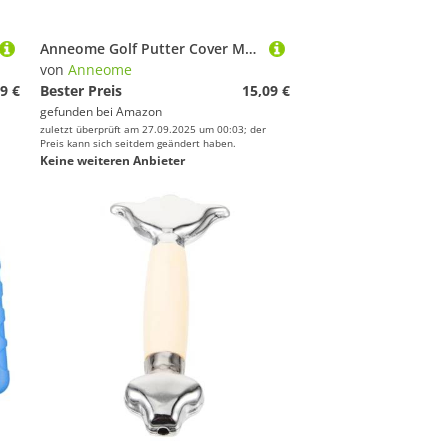
Anneome Golf Putter Cover Mallet aus Hochwertigem PU Wetterfest mit Magnetischem Verschluss Maßgeschneidert für Verschiedene Mallet Putter Kratzfeste Schutzhülle Golfer Zubehör für Herren
von
Anneome
9 €
Bester Preis
15,09 €
gefunden bei
Amazon
zuletzt überprüft am 27.09.2025 um 00:03; der
Preis kann sich seitdem geändert haben.
Keine weiteren Anbieter