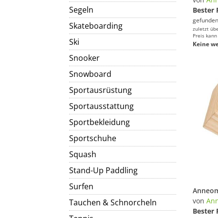
Segeln
Bester 
gefunden
Skateboarding
zuletzt üb
Preis kann
Ski
Keine we
Snooker
Snowboard
Sportausrüstung
Sportausstattung
Sportbekleidung
Sportschuhe
Squash
Stand-Up Paddling
Surfen
von
An
Tauchen & Schnorcheln
Bester 