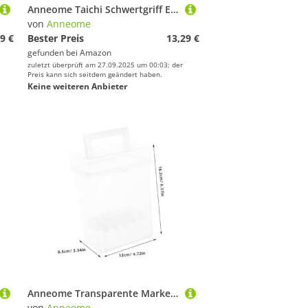
Anneome Taichi Schwertgriff Ersatz aus Holz und Metall Korrosionsbeständig Verschleißfest Langlebiger Griff mit Handschutz Veredelt Aussehen und Sammlerwert für Kampfkünste
von
Anneome
9 €
Bester Preis
13,29 €
gefunden bei
Amazon
zuletzt überprüft am 27.09.2025 um 00:03; der
Preis kann sich seitdem geändert haben.
Keine weiteren Anbieter
Anneome Transparente Marker Aufbewahrungsbox mit Griff Kunststoff Stifteetui mit Fächern Großer Kapazität Tragbarer Organizer für Marker und Zeichenutensilien Praktisches Federmäppchen
von
Anneome