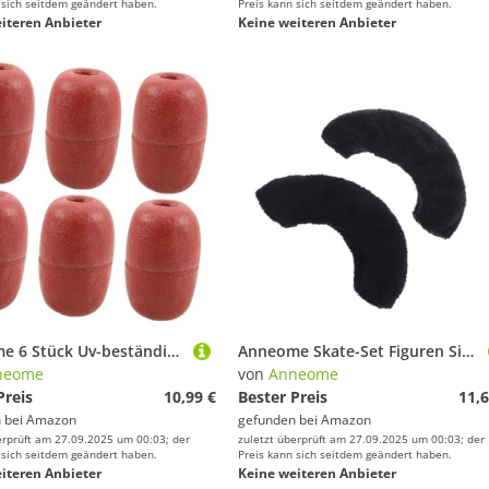
 sich seitdem geändert haben.
Preis kann sich seitdem geändert haben.
iteren Anbieter
Keine weiteren Anbieter
Anneome 6 Stück Uv-beständige Schwimmkörper aus Schaumstoff Stabile Auftriebskugeln für Aquakultur-netze Nahtloses Design mit Wasserdichter Versiegelung Hochsichtbare Ovale Bojen für
Anneome Skate-Set Figuren Sie Skatenzubehör Skate -Stiefelabdeckungen Schlittschuhe Männer Farbe Eisschuh für Eiswächter Skatezubehör Eislauf Schlittschuhwächter Schlittschuhschutz Schwarz
neome
von
Anneome
Preis
10,99 €
Bester Preis
11,6
 bei
Amazon
gefunden bei
Amazon
erprüft am 27.09.2025 um 00:03; der
zuletzt überprüft am 27.09.2025 um 00:03; der
 sich seitdem geändert haben.
Preis kann sich seitdem geändert haben.
iteren Anbieter
Keine weiteren Anbieter