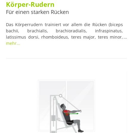
Körper-Rudern
Für einen starken Rücken
Das Körperrudern trainiert vor allem die Rücken (biceps
bachii, brachialis, brachioradialis, infraspinatus,
latissimus dorsi, rhomboideus, teres major, teres minor,
trapezius). Für diese Übung brauchen Sie einen
mehr...
Gegenstand, an dem Sie sich stabil festhalten können. Im
Fitnessstudio stehen für solche Übungen oft Querstangen
bereit. Zuhause sollten Sie - wenn Sie einen Tisch als
Gerät nutzen - darauf achten, dass dieser stabil steht und
nicht umkippen kann.