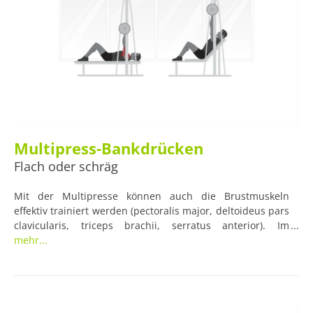
Multipress-Bankdrücken
Flach oder schräg
Mit der Multipresse können auch die Brustmuskeln
effektiv trainiert werden (pectoralis major, deltoideus pars
clavicularis, triceps brachii, serratus anterior). Im
Gegensatz zum normalen Bankdrücken werden in der
mehr...
Multipresse die Bewegungen vorgegeben. Dadurch ist es
auch für Anfänger einfacher, die Gewichte im richtigen
Winkel zu stemmen. Das Multipress-Bankdrücken kann
sowohl flach also auch schräg ausgeführt werden.