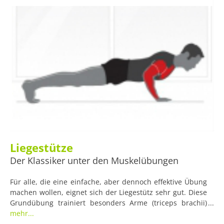
Liegestütze
Der Klassiker unter den Muskelübungen
Für alle, die eine einfache, aber dennoch effektive Übung
machen wollen, eignet sich der Liegestütz sehr gut. Diese
Grundübung trainiert besonders Arme (triceps brachii)
und Brust (pectoralis major), aber auch den Unterkörper
mehr...
(rectus abdominis). Für einen Liegestütz brauchen Sie kein