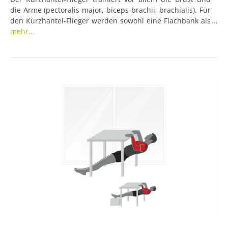
die Arme (pectoralis major, biceps brachii, brachialis). Für
den Kurzhantel-Flieger werden sowohl eine Flachbank als
auch zwei Kurzhanteln benötigt. Einsteiger sollten mit
mehr...
einem geringen Gewicht beginnen, um Zerrungen zu
vermeiden.