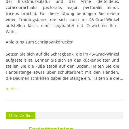
der Brustmuskulatur und der Arme (deltoideus, 
coracobrachialis, pectoralis major, pectoralis minor, 
triceps brachii). Für diese Übung benötigen Sie neben 
einer Trainingsbank, die sich auch im 45-Grad-Winkel 
aufstellen lässt, eine Langhantel mit Gewichten Ihrer 
Wahl.
Anleitung zum Schrägbankdrücken

Setzen Sie sich auf die Schrägbank, die im 45-Grad-Winkel 
aufgestellt ist. Lehnen Sie sich an das Rückenpolster und 
stellen Sie die Füße stabil auf den Boden. Halten Sie die 
Hantelstange etwas über schulterbreit mit den Händen, 
die Daumen schließen dabei die Stange ein. Halten Sie die 
Langhantel so über die Brust, dass die Stange direkt über 
mehr...
dem Schlüsselbein schwebt. Senken Sie dann die 
Langhantel so weit hinab, dass sie die Brust etwas 
berührt. Drücken Sie die Stange wieder nach oben. 
Worauf Sie achten sollten Die Schultern sollten während 
der Hebebewegung etwas nach unten gezogen werden. 
Mehr Artikel
Außerdem sollten Sie