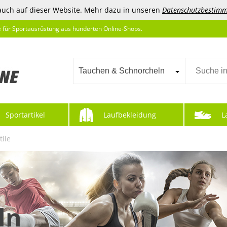
auch auf dieser Website. Mehr dazu in unseren
Datenschutzbestim
e für Sportausrüstung aus hunderten Online-Shops.
Tauchen & Schnorcheln
Sportartikel
Laufbekleidung
L
ile
ln