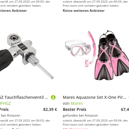
erprüft am 27.09.2025 um 00:03; der
zuletzt überprüft am 27.09.2025 um 00:03; der
 sich seitdem geändert haben.
Preis kann sich seitdem geändert haben.
iteren Anbieter
Keine weiteren Anbieter
WIHFHGZ Tauchflaschenventil aus verchromtem Messing, G3 / 4 DIN Yoke, Dual Use 250 Bar, Robust und Korrosionsbeständig - Explosionsgeschütztes Ventil, Rutschfester Handradgriff, Sicher f
Mares Aquazone Set X-One Pirate, Set bestehend aus Maske, Schnorchel und Flossen für Kinder/Jugendliche, Unisex, Pink, S
HFHGZ
von
Mares
Preis
82,39 €
Bester Preis
67,4
 bei
Amazon
gefunden bei
Amazon
erprüft am 27.09.2025 um 00:03; der
zuletzt überprüft am 27.09.2025 um 00:04; der
 sich seitdem geändert haben.
Preis kann sich seitdem geändert haben.