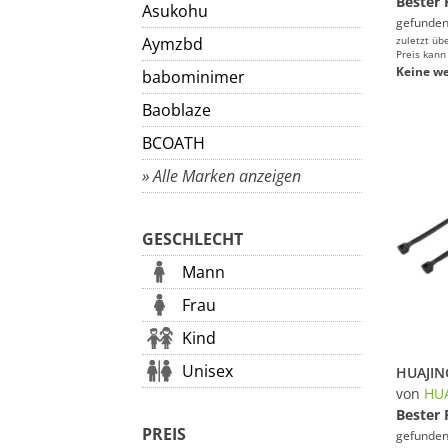
Bester 
Asukohu
gefunden
Aymzbd
zuletzt üb
Preis kann
Keine we
babominimer
Baoblaze
BCOATH
» Alle Marken anzeigen
GESCHLECHT
Mann
Frau
Kind
Unisex
von
HUA
Bester 
PREIS
gefunden