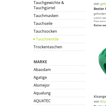
Tauchgewichte &
von
get
Tauchgürtel
Bester 
gefunden
Tauchmasken
zuletzt üb
Preis kann
Tauchseile
Keine we
Tauchsocken
Tauchventile
Trockentaschen
MARKE
Abaodam
Agatige
Alomejor
Aqualung
AQUATEC
von
Kis