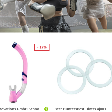
- 17%
Vital Innovations GmbH Schnorchel Ventilschnorchel Tauchen Kapitol Reef Profiqualität versch. Farben Farbe Koral pink
Best HuntersBest Divers aj0030/5 Dichtung Silikon für Steuerung Jacket, Beutel 5 Stück