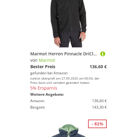
Marmot Herren Pinnacle DriClime Hoody, Warme Fleecejacke, Full Zip Outdoorjacke, atmungsaktive und winddichte Funktionsjacke, dehnbar, packbar, zum Wandern, Black, M
von
Marmot
Bester Preis
136,60 €
gefunden bei
Amazon
zuletzt überprüft am 27.09.2025 um 00:03; der
Preis kann sich seitdem geändert haben.
5% Ersparnis
Weitere Angebote:
Amazon
136,60 €
Bergzeit
143,30 €
- 61%