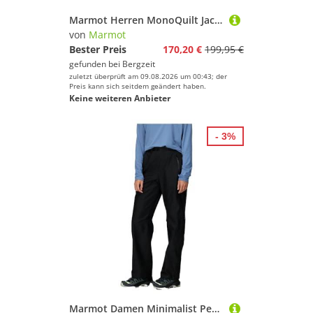
Marmot Herren MonoQuilt Jacke
von
Marmot
Bester Preis
170,20 €
199,95 €
gefunden bei
Bergzeit
zuletzt überprüft am 09.08.2026 um 00:43; der
Preis kann sich seitdem geändert haben.
Keine weiteren Anbieter
- 3%
Marmot Damen Minimalist Pertex Pant, wasserdichte Pertex Regenhose, Winddichte Wanderhose, Atmungsaktive Regenkleidung Zum Wandern Und Trekking, Black, XS