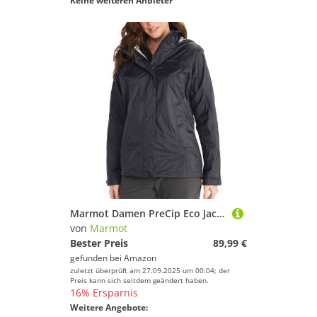
Keine weiteren Anbieter
Marmot Damen PreCip Eco Jacket, Wasserdichte Regenjacke, winddichter Regenmantel, atmungsaktiver, faltbarer Hardshell Windbreaker, optimal zum Fahrradfahren und Wandern, Black, XS
von
Marmot
Bester Preis
89,99 €
gefunden bei
Amazon
zuletzt überprüft am 27.09.2025 um 00:04; der
Preis kann sich seitdem geändert haben.
16% Ersparnis
Weitere Angebote: