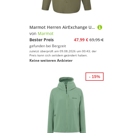
Sport.
Tennis
Tischtennis
Turnen & Gymnastik
Marmot Herren AirExchange UPF 40 Hemd
Volleyball
von
Marmot
Wandern
Bester Preis
47,99 €
69,95 €
gefunden bei
Bergzeit
zuletzt überprüft am 09.08.2026 um 00:43; der
Marmot
Preis kann sich seitdem geändert haben.
Keine weiteren Anbieter
Geschlecht
- 15%
Preis
% Sale
Farbe