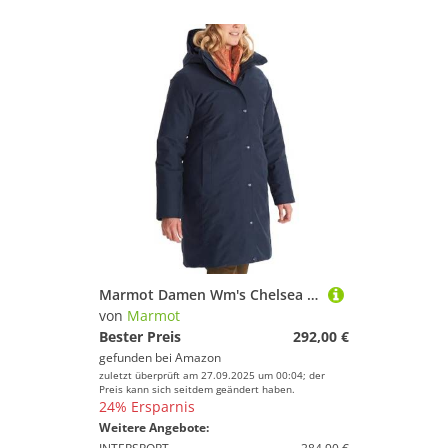
Marmot Damen Wm's Chelsea Coat, Leichte Daunenjacke, wasserdichter Daunenparka, warmer Wintermantel, regendichte Winterjacke, winddichte Funktionsjacke, Outdoorjacke mit Kapuze, Arctic Navy, S
von
Marmot
Bester Preis
292,00 €
gefunden bei
Amazon
zuletzt überprüft am 27.09.2025 um 00:04; der
Preis kann sich seitdem geändert haben.
24% Ersparnis
Weitere Angebote: