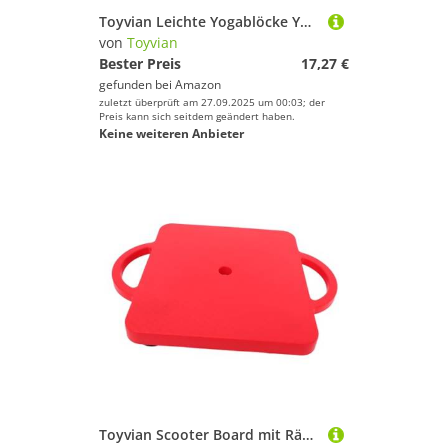
Turnen & Gymnastik
Toyvian Leichte Yogablöcke Yogagurt Und Stein Weiche Eva Yogablöcke Zum Straffen Hochdichte Yogasteine Rutschfester Yogablock Yogablock Für Tiefe Posen Yoga Requisiten
von
Toyvian
Volleyball
Bester Preis
17,27 €
Wandern
gefunden bei
Amazon
Yoga
zuletzt überprüft am 27.09.2025 um 00:03; der
Preis kann sich seitdem geändert haben.
Keine weiteren Anbieter
Toyvian
Geschlecht
Preis
% Sale
Farbe
Toyvian Scooter Board mit Rädern Leichtes Sitz Balance Board für Sensorische Entwicklung Fördert Koordination und Motorik Geeignet für Indoor und Outdoor Fördert Spielerisches Lernen und