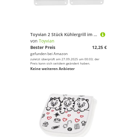
Toyvian 2 Stück Kühlergrill im Meeresstil Fenster-Badezimmer-Abluftventilator Luftzirkulationsöffnung geschlitztes Lüftungsgitter Abluftgitter Gerader Marine-Entlüfter Nylon Weiß
von
Toyvian
Bester Preis
12,25 €
gefunden bei
Amazon
zuletzt überprüft am 27.09.2025 um 00:03; der
Preis kann sich seitdem geändert haben.
Keine weiteren Anbieter