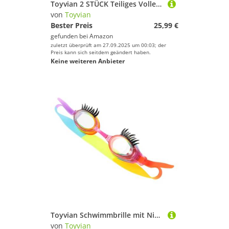
Toyvian 2 STÜCK Teiliges Volleyball Netz Spannset mit Handkurbel Verstellbarer Netzstraffer für Garten und Outdoor Sport Langlebiges Zubehör für Badminton und Volleyballnetzständer
von
Toyvian
Bester Preis
25,99 €
gefunden bei
Amazon
zuletzt überprüft am 27.09.2025 um 00:03; der
Preis kann sich seitdem geändert haben.
Keine weiteren Anbieter
Toyvian Schwimmbrille mit Niedlichen Wimpern Anti-fog Auslaufsicher Bequeme Passform Inklusive Tragbarem Schutzetui für Schwimmbad Strand und Schwimmunterricht
von
Toyvian