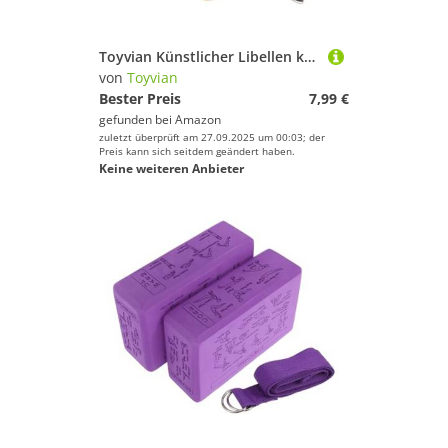
Schwimmen
Segeln
Toyvian Künstlicher Libellen köder Weicher Angelköder Wasseroberflächennah Vielseitig Einsetzbar für Süßwasser Angler mit Farbigen Lichtreflektoren für Bachforelle Barsch und Andere
Skateboarding
von
Toyvian
Bester Preis
7,99 €
Ski
gefunden bei
Amazon
Snooker
zuletzt überprüft am 27.09.2025 um 00:03; der
Preis kann sich seitdem geändert haben.
Snowboard
Keine weiteren Anbieter
Sportausrüstung
Sportausstattung
Sportbekleidung
Sportschuhe
Squash
Stand-Up Paddling
Surfen
Tauchen & Schnorcheln
Tennis
Tischtennis