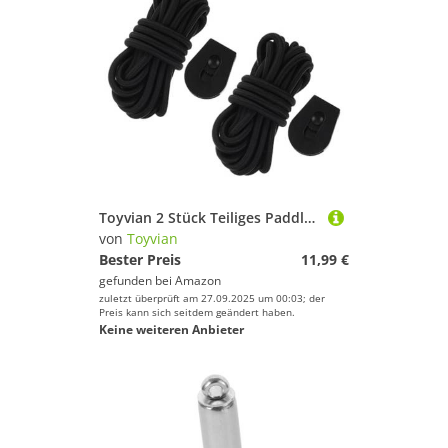
Toyvian 2 Stück Teiliges Paddleboard Bungee Elastische Fixierleine mit Rutschfesten Schnallen Verstellbar für Sup Kajak und Surfboard Geeignet für Seen Flüsse Vielseitig und Langlebig
von
Toyvian
Bester Preis
11,99 €
gefunden bei
Amazon
zuletzt überprüft am 27.09.2025 um 00:03; der
Preis kann sich seitdem geändert haben.
Keine weiteren Anbieter