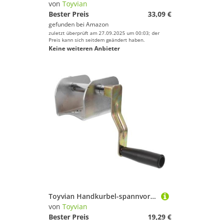
von
Toyvian
Bester Preis
33,09 €
gefunden bei
Amazon
zuletzt überprüft am 27.09.2025 um 00:03; der
Preis kann sich seitdem geändert haben.
Keine weiteren Anbieter
Toyvian Handkurbel-spannvorrichtung aus Rostfreiem Manuelles Spannwerkzeug für Badminton Volleyballnetze Wetterfeste Drahtspanner für Sportpfosten Einfache Handhabung und Präzise
von
Toyvian
Bester Preis
19,29 €