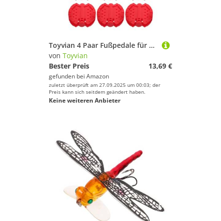
Deinem Sport.
Fußball
Golf
Handball
Toyvian 4 Paar Fußpedale für Kleinkinderdreiräder: Ersatzpedale für Kinderfahrräder – Bequeme, rutschfeste Fußstütze für Kleinkinderfahrräder für Stabilität
Inline-Skates & Rollschuhe
von
Toyvian
Jagd-Sport
Bester Preis
13,69 €
gefunden bei
Amazon
Kampfsport
zuletzt überprüft am 27.09.2025 um 00:03; der
Kanu-Sport
Preis kann sich seitdem geändert haben.
Keine weiteren Anbieter
Klettern & Bouldern
Lacrosse
Laufen
Leichtathletik
Paintball
Radsport
Reitsport
Rollhockey
Rudern