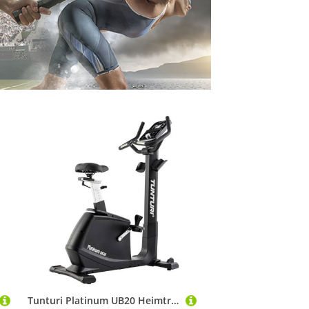
Tunturi Platinum UB20 Heimtrainer - Magnetbremse - Ergometer Fitnessbike - 48 Widerstandsstufen - Integrierte Herzfrequenzsensoren - Bequemer Einstieg - Anpassbar