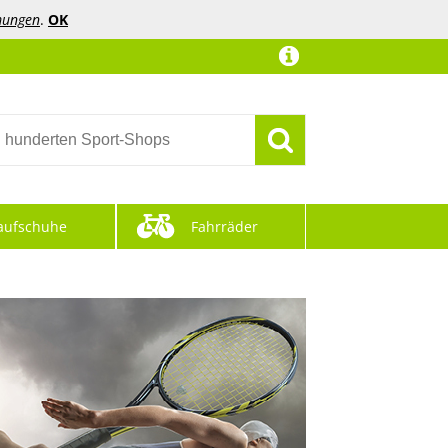
mungen
.
OK
aufschuhe
Fahrräder