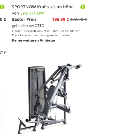
SPORTNOW Kraftstation höhenverstellbar 25-165 cm Dual-Pulley-Systemen Trainings-Gerät, 6 Gewichtsblöcke (Kraftturm, 1-tlg., Rücken- und Armtrainingsgerät), max. 120 kg, für Heimtraining 62 x 60 x 200 cm Schwarz
von
SPORTNOW
0 €
Bester Preis
196,99 €
332,90 €
gefunden bei
OTTO
zuletzt überprüft am 09.08.2026 um 01:18; der
Preis kann sich seitdem geändert haben.
Keine weiteren Anbieter
67 €