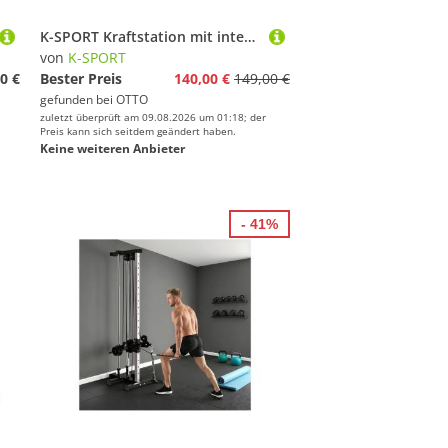
K-SPORT Kraftstation mit integrierter Dip-Station bis 140kg, (Stationäre Pull-Up Bar & Gewichtsablage, Klimmzugturm für Muskeltraining, Pull Up Mate), Made in EU!
von
K-SPORT
0 €
Bester Preis
140,00 €
149,00 €
gefunden bei
OTTO
zuletzt überprüft am 09.08.2026 um 01:18; der
Preis kann sich seitdem geändert haben.
Keine weiteren Anbieter
- 41%