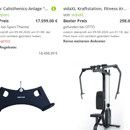
Playparc Calisthenics-Anlage "Allround"
vidaXL Kraftstation, Fitness Kraftturm mit Trainingsbank und Boxsack
yparc
von
vidaXL
Preis
17.599,00 €
Bester Preis
298,0
 bei
Sport-Thieme
gefunden bei
OTTO
erprüft am 09.08.2026 um 01:08; der
zuletzt überprüft am 09.08.2026 um 01:18; der
 sich seitdem geändert haben.
Preis kann sich seitdem geändert haben.
arnis
Keine weiteren Anbieter
Angebote:
18.498,99 €