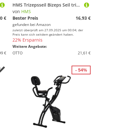
HMS Trizepsseil Bizeps Seil trizepstau zum herunterziehen mit rutschfesten Griffen Fitness Kabelzuggriff Nylon Twisted Pull Down Seil 70cm Doppelgriff
von
HMS
0 €
Bester Preis
16,93 €
gefunden bei
Amazon
zuletzt überprüft am 27.09.2025 um 00:04; der
Preis kann sich seitdem geändert haben.
22% Ersparnis
Weitere Angebote:
99 €
OTTO
21,61 €
- 54%