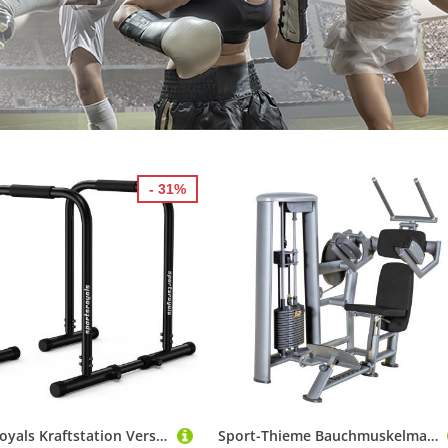
- 31%
Sportsroyals Kraftstation Verstellbare Dipstation – 181 kg, für Heimtraining & Oberkörper, (2-tlg)
Sport-Thieme Bauchmuskelmaschine "OV", Ohne Lochblechverkleidung