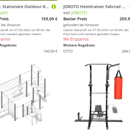
K-Sport: Stationäre Outdoor-Klimmzugstange bis 150kg belastbar I Wetterfeste Kraftstation mit Pull-Up Bar I Klimmzugturm für Muskeltraining, inkl. E-Book
JOROTO Heimtrainer Fahrrad mit Exklusiver App,0-100% Magnetwiderstand, leises Ergometer Hometrainer für Indoor-Workouts, mit LCD-Monitor, Tablet- und Getränkehalter, bis 120 kg (Schwarz)
port
von
JOROTO
Preis
159,00 €
Bester Preis
259,9
 bei
Amazon
gefunden bei
Amazon
erprüft am 27.09.2025 um 00:03; der
zuletzt überprüft am 27.09.2025 um 00:04; der
 sich seitdem geändert haben.
Preis kann sich seitdem geändert haben.
arnis
9% Ersparnis
Angebote:
Weitere Angebote:
160,00 €
OTTO
284,