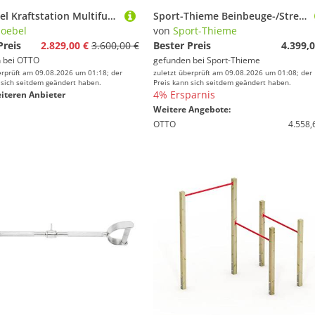
JVmoebel Kraftstation Multifunktionsturm mit Beinpresse und Fahrradergometer, (Straßensportgeräte), Made in Europa
Sport-Thieme Beinbeuge-/Streck-Maschine "Hydraulisch"
oebel
von
Sport-Thieme
Preis
2.829,00 €
3.600,00 €
Bester Preis
4.399,0
 bei
OTTO
gefunden bei
Sport-Thieme
erprüft am 09.08.2026 um 01:18; der
zuletzt überprüft am 09.08.2026 um 01:08; der
 sich seitdem geändert haben.
Preis kann sich seitdem geändert haben.
4% Ersparnis
iteren Anbieter
Weitere Angebote:
OTTO
4.558,