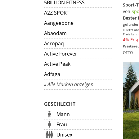
5BILLION FITNESS
von
Spo
A2Z SPORT
Bester 
Aangeebone
gefunden
zuletzt üb
Abaodam
Preis kann
4% Ersp
Acropaq
Weitere 
OTTO
Active Forever
Active Peak
Adfaga
» Alle Marken anzeigen
GESCHLECHT
Mann
Frau
Unisex