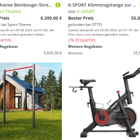
Sport-Thieme Beinbeuge-/Streck-Maschine "OV", Ohne Lochblechverkleidung
K-SPORT Klimmzugstange zur Wandmontage bis 150 kg belastbar, Made in EU!
rt-Thieme
von
K-SPORT
Preis
6.399,00 €
Bester Preis
55,0
 bei
Sport-Thieme
gefunden bei
OTTO
erprüft am 09.08.2026 um 01:08; der
zuletzt überprüft am 09.08.2026 um 01:18; der
 sich seitdem geändert haben.
Preis kann sich seitdem geändert haben.
arnis
2% Ersparnis
Angebote:
Weitere Angebote:
6.650,30 €
Amazon
55,