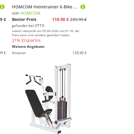
HOMCOM Heimtrainer X-Bike 2-in-1 klappbarer Hometrainer (Magnetwiderstand, 1-tlg., Fahrradtrainer), für Wohnzimmer, Schwarz
von
HOMCOM
9 €
Bester Preis
110,90 €
239,90 €
gefunden bei
OTTO
zuletzt überprüft am 09.08.2026 um 01:18; der
Preis kann sich seitdem geändert haben.
21% Ersparnis
Weitere Angebote:
99 €
Amazon
139,90 €